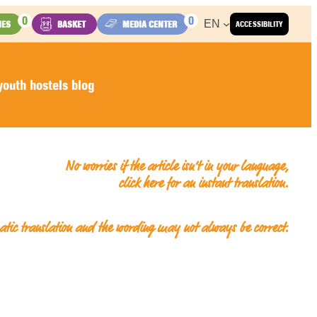
0
0
EN
IES
BASKET
MEDIA CENTER
ACCESSIBILITY
outh hostels blog
No worries if the article isn’t in your language,
click here for an
instant translation
.
matic translation and the wording may not always be correct.