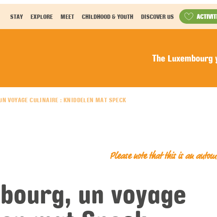
ACTIVIT
STAY
EXPLORE
MEET
CHILDHOOD & YOUTH
DISCOVER US
The Luxembourg y
UN VOYAGE CULINAIRE : KNIDDELEN MAT SPECK
Please note that this is an auto
bourg, un voyage