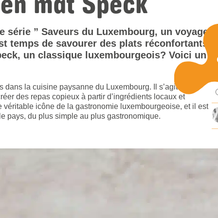
elen mat Speck
e série ” Saveurs du Luxembourg, un voyage
 est temps de savourer des plats réconfortants.
peck, un classique luxembourgeois? Voici un
Pu
es dans la cuisine paysanne du Luxembourg. Il s’agit d’une
mi
réer des repas copieux à partir d’ingrédients locaux et
véritable icône de la gastronomie luxembourgeoise, et il est
 le pays, du plus simple au plus gastronomique.