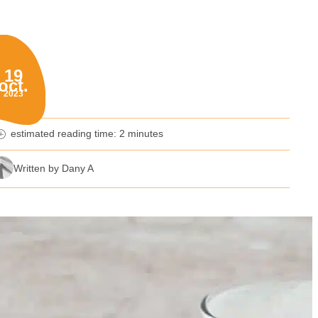
19
oct.
blished on:
2023
estimated reading time: 2 minutes
nutes reading time
Written by Dany A