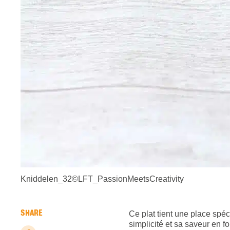
Kniddelen_32©LFT_PassionMeetsCreativity
SHARE
Ce plat tient une place spé
simplicité et sa saveur en f