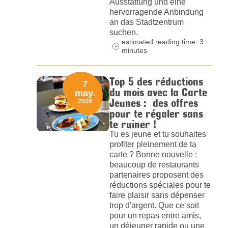
Ausstattung und eine
hervorragende Anbindung
an das Stadtzentrum
suchen.
estimated reading time: 3
minutes
Top 5 des réductions
7
du mois avec la Carte
may.
Jeunes : des offres
2026
pour te régaler sans
te ruiner !
Tu es jeune et tu souhaites
profiter pleinement de ta
carte ? Bonne nouvelle :
beaucoup de restaurants
partenaires proposent des
réductions spéciales pour te
faire plaisir sans dépenser
trop d'argent. Que ce soit
pour un repas entre amis,
un déjeuner rapide ou une