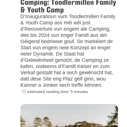
Camping: Toodlermillen Family
& Youth Camp
D’Inauguratioun vum Toodlermillen Family
& Youth Camp ass méi wéi just
d’Reouverture vun engem ale Camping,
dee bis 2024 vun enger Famill aus der
Géigend bedriwwe gouf. Se markéiert de
Start vun engem neie Konzept an enger
neier Dynamik. De Staat hat
d’Geleeënheet genotzt, de Camping ze
kafen, nodeems d’Famill Keiser en zum
Verkaf gestallt hat a sech gewënscht hat,
datt dëse Site eng Plaz géif ginn, wou
Kanner a Jonker sech treffe kënnen.
estimated reading time: 5 minutes