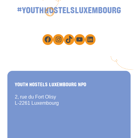
#YOUTHHOSTELSLUXEMBOURG
Facebook
Instagram
TikTok
YouTube
LinkedIn
YOUTH HOSTELS LUXEMBOURG NPO
2, rue du Fort Olisy
L-2261 Luxembourg