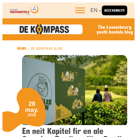
Skip to content
EN
ACCESSIBILITY
The Luxembourg
youth hostels blog
HOME
»
DE KOMPASS BLOG
28
may.
2026
En neit Kapitel fir en ale