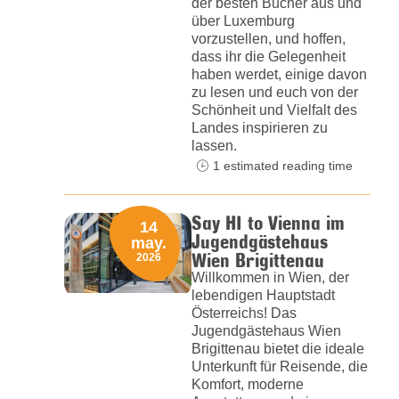
der besten Bücher aus und
über Luxemburg
vorzustellen, und hoffen,
dass ihr die Gelegenheit
haben werdet, einige davon
zu lesen und euch von der
Schönheit und Vielfalt des
Landes inspirieren zu
lassen.
1 estimated reading time
Say HI to Vienna im
14
Jugendgästehaus
may.
Wien Brigittenau
2026
Willkommen in Wien, der
lebendigen Hauptstadt
Österreichs! Das
Jugendgästehaus Wien
Brigittenau bietet die ideale
Unterkunft für Reisende, die
Komfort, moderne