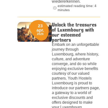
wiedererkennen.
estimated reading time: 4
minutes
Unlock the treasures
23
of Luxembourg with
apr.
our esteemed
2026
partners
Embark on an unforgettable
journey through
Luxembourg, where history,
culture, and adventure
converge, and do so while
enjoying exclusive benefits
courtesy of our valued
partners. Youth Hostels
Luxembourg is proud to
introduce our partners page,
a gateway to a world of
exclusive discounts and
offers designed to make
your Luxembourg