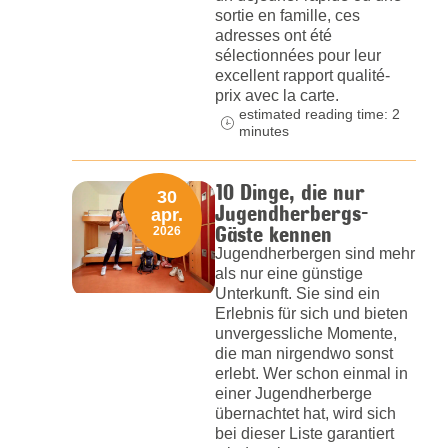
sortie en famille, ces
adresses ont été
sélectionnées pour leur
excellent rapport qualité-
prix avec la carte.
estimated reading time: 2
minutes
10 Dinge, die nur
30
Jugendherbergs-
apr.
Gäste kennen
2026
Jugendherbergen sind mehr
als nur eine günstige
Unterkunft. Sie sind ein
Erlebnis für sich und bieten
unvergessliche Momente,
die man nirgendwo sonst
erlebt. Wer schon einmal in
einer Jugendherberge
übernachtet hat, wird sich
bei dieser Liste garantiert