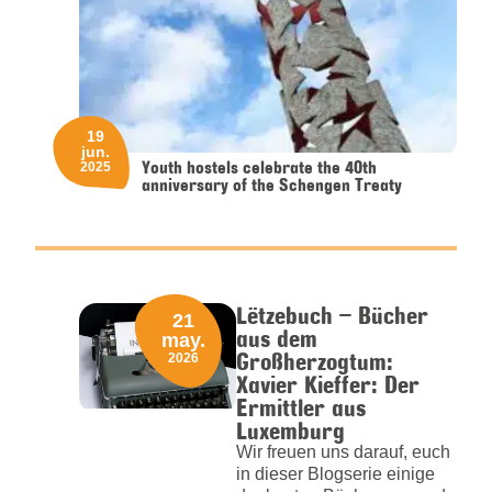
19
jun.
Youth hostels celebrate the 40th
2025
anniversary of the Schengen Treaty
Lëtzebuch – Bücher
21
aus dem
may.
Großherzogtum:
2026
Xavier Kieffer: Der
Ermittler aus
Luxemburg
Wir freuen uns darauf, euch
in dieser Blogserie einige