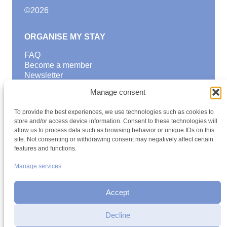
©
2026
ORGANISE MY STAY
FAQ
Become a member
Newsletter
Blog
Manage consent
GOOD TO KNOW
To provide the best experiences, we use technologies such as cookies to
Find a youth hostel
store and/or access device information. Consent to these technologies will
allow us to process data such as browsing behavior or unique IDs on this
Discover activities
site. Not consenting or withdrawing consent may negatively affect certain
School Trips and group excursions
features and functions.
Teambuilding
Youth Hostels Luxembourg NPO
Manage services
is a member of
Accept
Decline