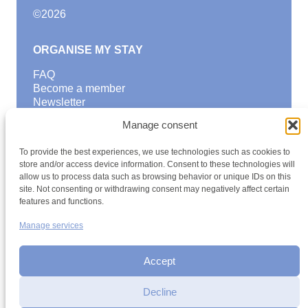
©
2026
ORGANISE MY STAY
FAQ
Become a member
Newsletter
Blog
Manage consent
GOOD TO KNOW
To provide the best experiences, we use technologies such as cookies to
Find a youth hostel
store and/or access device information. Consent to these technologies will
allow us to process data such as browsing behavior or unique IDs on this
Discover activities
site. Not consenting or withdrawing consent may negatively affect certain
School Trips and group excursions
features and functions.
Teambuilding
Youth Hostels Luxembourg NPO
Manage services
is a member of
Accept
Decline