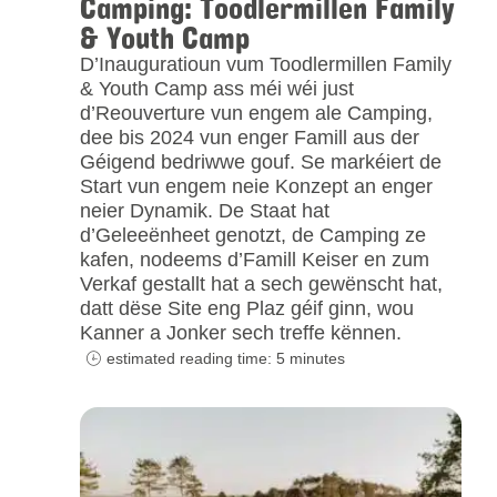
Camping: Toodlermillen Family
& Youth Camp
D’Inauguratioun vum Toodlermillen Family
& Youth Camp ass méi wéi just
d’Reouverture vun engem ale Camping,
dee bis 2024 vun enger Famill aus der
Géigend bedriwwe gouf. Se markéiert de
Start vun engem neie Konzept an enger
neier Dynamik. De Staat hat
d’Geleeënheet genotzt, de Camping ze
kafen, nodeems d’Famill Keiser en zum
Verkaf gestallt hat a sech gewënscht hat,
datt dëse Site eng Plaz géif ginn, wou
Kanner a Jonker sech treffe kënnen.
estimated reading time: 5 minutes