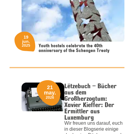
19
jun.
Youth hostels celebrate the 40th
2025
anniversary of the Schengen Treaty
Lëtzebuch – Bücher
21
aus dem
may.
Großherzogtum:
2026
Xavier Kieffer: Der
Ermittler aus
Luxemburg
Wir freuen uns darauf, euch
in dieser Blogserie einige