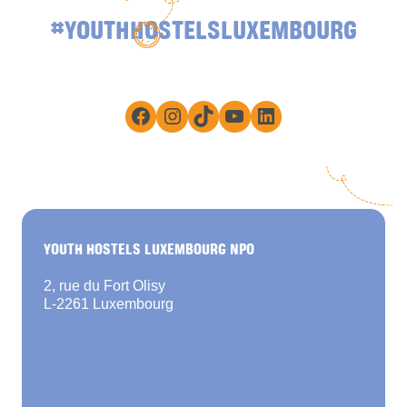
#YOUTHHOSTELSLUXEMBOURG
Facebook
Instagram
TikTok
YouTube
LinkedIn
YOUTH HOSTELS LUXEMBOURG NPO
2, rue du Fort Olisy
L-2261 Luxembourg