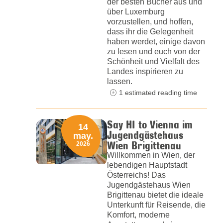
der besten Bücher aus und
über Luxemburg
vorzustellen, und hoffen,
dass ihr die Gelegenheit
haben werdet, einige davon
zu lesen und euch von der
Schönheit und Vielfalt des
Landes inspirieren zu
lassen.
1 estimated reading time
Say HI to Vienna im
14
Jugendgästehaus
may.
Wien Brigittenau
2026
Willkommen in Wien, der
lebendigen Hauptstadt
Österreichs! Das
Jugendgästehaus Wien
Brigittenau bietet die ideale
Unterkunft für Reisende, die
Komfort, moderne