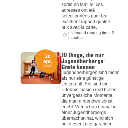
sortie en famille, ces
adresses ont été
sélectionnées pour leur
excellent rapport qualité-
prix avec la carte.
estimated reading time: 2
minutes
10 Dinge, die nur
30
Jugendherbergs-
apr.
Gäste kennen
2026
Jugendherbergen sind mehr
als nur eine günstige
Unterkunft. Sie sind ein
Erlebnis für sich und bieten
unvergessliche Momente,
die man nirgendwo sonst
erlebt. Wer schon einmal in
einer Jugendherberge
übernachtet hat, wird sich
bei dieser Liste garantiert