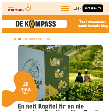
Skip to content
EN
ACCESSIBILITY
The Luxembourg
youth hostels blog
HOME
»
DE KOMPASS BLOG
28
may.
2026
En neit Kapitel fir en ale