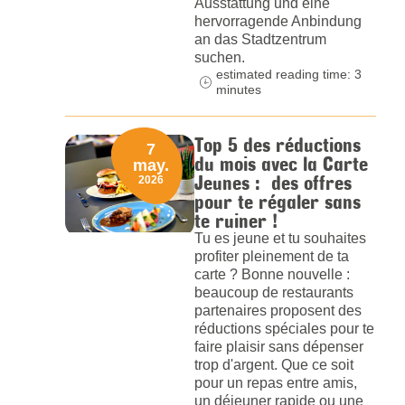
Ausstattung und eine
hervorragende Anbindung
an das Stadtzentrum
suchen.
estimated reading time: 3
minutes
Top 5 des réductions
7
du mois avec la Carte
may.
Jeunes : des offres
2026
pour te régaler sans
te ruiner !
Tu es jeune et tu souhaites
profiter pleinement de ta
carte ? Bonne nouvelle :
beaucoup de restaurants
partenaires proposent des
réductions spéciales pour te
faire plaisir sans dépenser
trop d'argent. Que ce soit
pour un repas entre amis,
un déjeuner rapide ou une