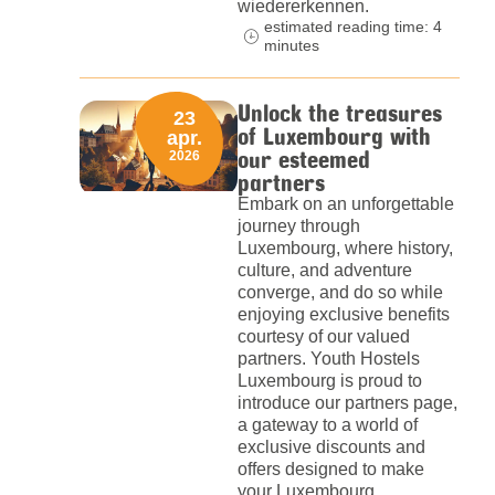
wiedererkennen.
estimated reading time: 4
minutes
Unlock the treasures
23
of Luxembourg with
apr.
our esteemed
2026
partners
Embark on an unforgettable
journey through
Luxembourg, where history,
culture, and adventure
converge, and do so while
enjoying exclusive benefits
courtesy of our valued
partners. Youth Hostels
Luxembourg is proud to
introduce our partners page,
a gateway to a world of
exclusive discounts and
offers designed to make
your Luxembourg