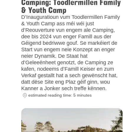
Camping: Toodlermillen Family
& Youth Camp
D’Inauguratioun vum Toodlermillen Family
& Youth Camp ass méi wéi just
d’Reouverture vun engem ale Camping,
dee bis 2024 vun enger Famill aus der
Géigend bedriwwe gouf. Se markéiert de
Start vun engem neie Konzept an enger
neier Dynamik. De Staat hat
d’Geleeënheet genotzt, de Camping ze
kafen, nodeems d’Famill Keiser en zum
Verkaf gestallt hat a sech gewënscht hat,
datt dëse Site eng Plaz géif ginn, wou
Kanner a Jonker sech treffe kënnen.
estimated reading time: 5 minutes