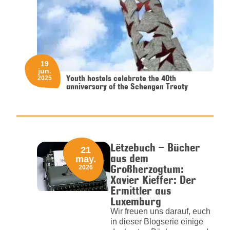
19
jun.
Youth hostels celebrate the 40th
2025
anniversary of the Schengen Treaty
Lëtzebuch – Bücher
21
aus dem
may.
Großherzogtum:
2026
Xavier Kieffer: Der
Ermittler aus
Luxemburg
Wir freuen uns darauf, euch
in dieser Blogserie einige