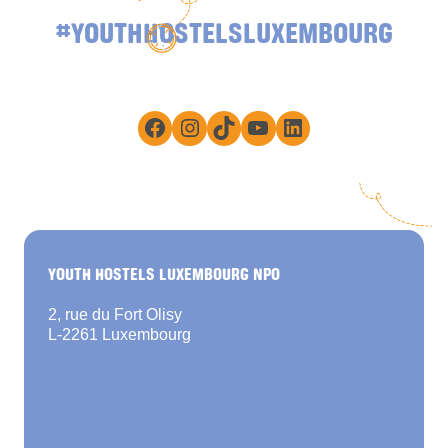
#YOUTHHOSTELSLUXEMBOURG
Facebook
Instagram
TikTok
YouTube
LinkedIn
YOUTH HOSTELS LUXEMBOURG NPO
2, rue du Fort Olisy
L-2261 Luxembourg