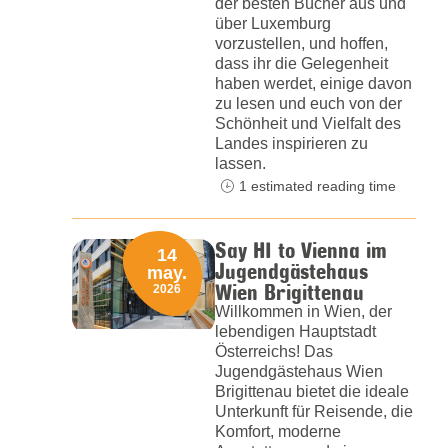
der besten Bücher aus und
über Luxemburg
vorzustellen, und hoffen,
dass ihr die Gelegenheit
haben werdet, einige davon
zu lesen und euch von der
Schönheit und Vielfalt des
Landes inspirieren zu
lassen.
1 estimated reading time
Say HI to Vienna im
14
Jugendgästehaus
may.
Wien Brigittenau
2026
Willkommen in Wien, der
lebendigen Hauptstadt
Österreichs! Das
Jugendgästehaus Wien
Brigittenau bietet die ideale
Unterkunft für Reisende, die
Komfort, moderne