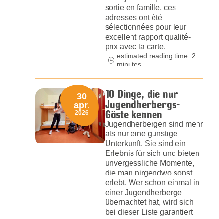
sortie en famille, ces
adresses ont été
sélectionnées pour leur
excellent rapport qualité-
prix avec la carte.
estimated reading time: 2
minutes
10 Dinge, die nur
30
Jugendherbergs-
apr.
Gäste kennen
2026
Jugendherbergen sind mehr
als nur eine günstige
Unterkunft. Sie sind ein
Erlebnis für sich und bieten
unvergessliche Momente,
die man nirgendwo sonst
erlebt. Wer schon einmal in
einer Jugendherberge
übernachtet hat, wird sich
bei dieser Liste garantiert