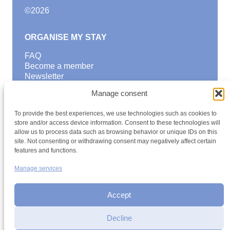
©
2026
ORGANISE MY STAY
FAQ
Become a member
Newsletter
Blog
Manage consent
GOOD TO KNOW
To provide the best experiences, we use technologies such as cookies to
Find a youth hostel
store and/or access device information. Consent to these technologies will
allow us to process data such as browsing behavior or unique IDs on this
Discover activities
site. Not consenting or withdrawing consent may negatively affect certain
School Trips and group excursions
features and functions.
Teambuilding
Youth Hostels Luxembourg NPO
Manage services
is a member of
Accept
Decline