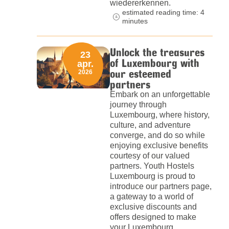
wiedererkennen.
estimated reading time: 4
minutes
Unlock the treasures
23
of Luxembourg with
apr.
our esteemed
2026
partners
Embark on an unforgettable
journey through
Luxembourg, where history,
culture, and adventure
converge, and do so while
enjoying exclusive benefits
courtesy of our valued
partners. Youth Hostels
Luxembourg is proud to
introduce our partners page,
a gateway to a world of
exclusive discounts and
offers designed to make
your Luxembourg