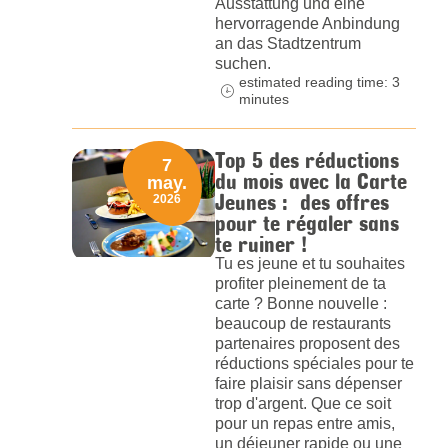
Ausstattung und eine
hervorragende Anbindung
an das Stadtzentrum
suchen.
estimated reading time: 3
minutes
Top 5 des réductions
7
du mois avec la Carte
may.
Jeunes : des offres
2026
pour te régaler sans
te ruiner !
Tu es jeune et tu souhaites
profiter pleinement de ta
carte ? Bonne nouvelle :
beaucoup de restaurants
partenaires proposent des
réductions spéciales pour te
faire plaisir sans dépenser
trop d'argent. Que ce soit
pour un repas entre amis,
un déjeuner rapide ou une