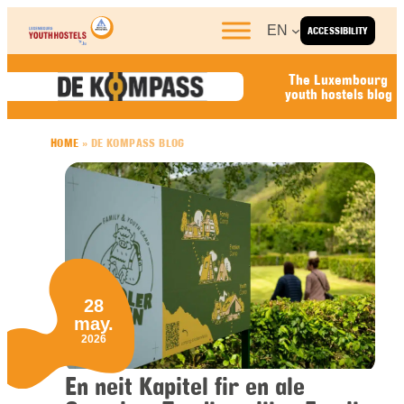
Skip to content
EN
ACCESSIBILITY
The Luxembourg
youth hostels blog
HOME
»
DE KOMPASS BLOG
28
may.
2026
En neit Kapitel fir en ale