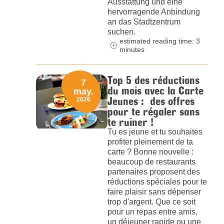
Ausstattung und eine
hervorragende Anbindung
an das Stadtzentrum
suchen.
estimated reading time: 3
minutes
Top 5 des réductions
7
du mois avec la Carte
may.
Jeunes : des offres
2026
pour te régaler sans
te ruiner !
Tu es jeune et tu souhaites
profiter pleinement de ta
carte ? Bonne nouvelle :
beaucoup de restaurants
partenaires proposent des
réductions spéciales pour te
faire plaisir sans dépenser
trop d'argent. Que ce soit
pour un repas entre amis,
un déjeuner rapide ou une