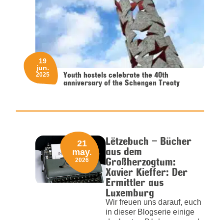
19
jun.
Youth hostels celebrate the 40th
2025
anniversary of the Schengen Treaty
Lëtzebuch – Bücher
21
aus dem
may.
Großherzogtum:
2026
Xavier Kieffer: Der
Ermittler aus
Luxemburg
Wir freuen uns darauf, euch
in dieser Blogserie einige