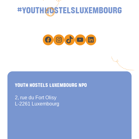
#YOUTHHOSTELSLUXEMBOURG
Facebook
Instagram
TikTok
YouTube
LinkedIn
YOUTH HOSTELS LUXEMBOURG NPO
2, rue du Fort Olisy
L-2261 Luxembourg