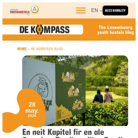
Skip to content
EN
ACCESSIBILITY
The Luxembourg
youth hostels blog
HOME
»
DE KOMPASS BLOG
28
may.
2026
En neit Kapitel fir en ale