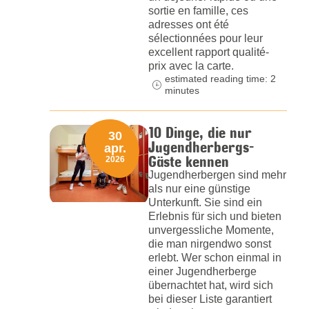
sortie en famille, ces
adresses ont été
sélectionnées pour leur
excellent rapport qualité-
prix avec la carte.
estimated reading time: 2
minutes
10 Dinge, die nur
30
Jugendherbergs-
apr.
Gäste kennen
2026
Jugendherbergen sind mehr
als nur eine günstige
Unterkunft. Sie sind ein
Erlebnis für sich und bieten
unvergessliche Momente,
die man nirgendwo sonst
erlebt. Wer schon einmal in
einer Jugendherberge
übernachtet hat, wird sich
bei dieser Liste garantiert