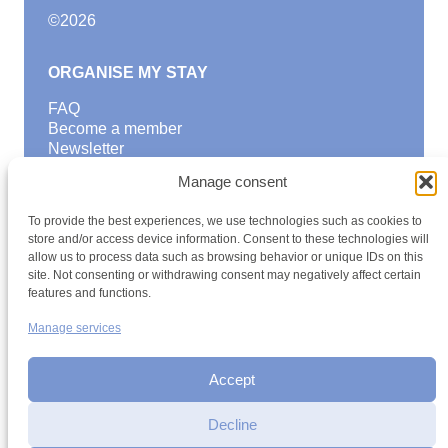
©
2026
ORGANISE MY STAY
FAQ
Become a member
Newsletter
Blog
Manage consent
GOOD TO KNOW
To provide the best experiences, we use technologies such as cookies to
Find a youth hostel
store and/or access device information. Consent to these technologies will
allow us to process data such as browsing behavior or unique IDs on this
Discover activities
site. Not consenting or withdrawing consent may negatively affect certain
School Trips and group excursions
features and functions.
Teambuilding
Youth Hostels Luxembourg NPO
Manage services
is a member of
Accept
Decline