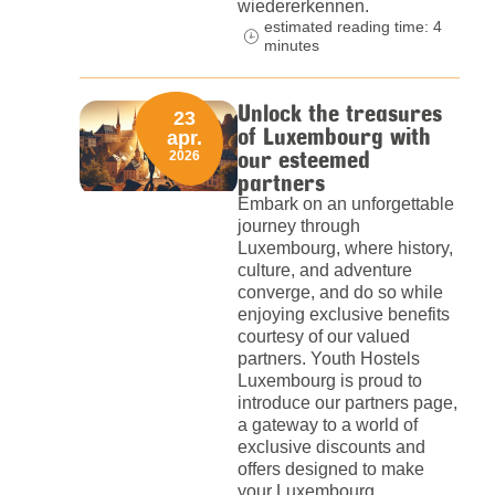
wiedererkennen.
estimated reading time: 4
minutes
Unlock the treasures
23
of Luxembourg with
apr.
our esteemed
2026
partners
Embark on an unforgettable
journey through
Luxembourg, where history,
culture, and adventure
converge, and do so while
enjoying exclusive benefits
courtesy of our valued
partners. Youth Hostels
Luxembourg is proud to
introduce our partners page,
a gateway to a world of
exclusive discounts and
offers designed to make
your Luxembourg