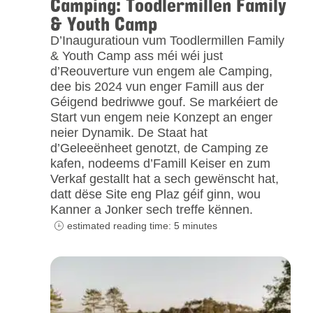
Camping: Toodlermillen Family
& Youth Camp
D’Inauguratioun vum Toodlermillen Family
& Youth Camp ass méi wéi just
d’Reouverture vun engem ale Camping,
dee bis 2024 vun enger Famill aus der
Géigend bedriwwe gouf. Se markéiert de
Start vun engem neie Konzept an enger
neier Dynamik. De Staat hat
d’Geleeënheet genotzt, de Camping ze
kafen, nodeems d’Famill Keiser en zum
Verkaf gestallt hat a sech gewënscht hat,
datt dëse Site eng Plaz géif ginn, wou
Kanner a Jonker sech treffe kënnen.
estimated reading time: 5 minutes