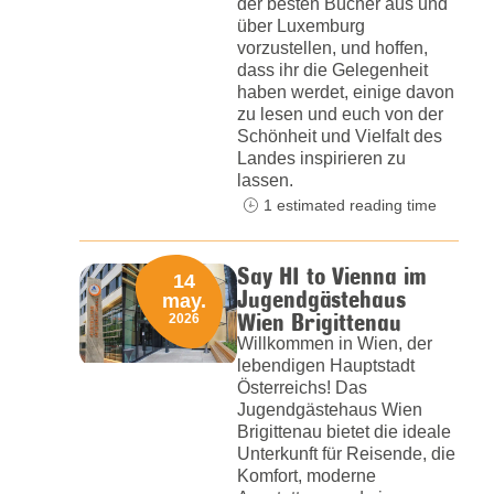
der besten Bücher aus und
über Luxemburg
vorzustellen, und hoffen,
dass ihr die Gelegenheit
haben werdet, einige davon
zu lesen und euch von der
Schönheit und Vielfalt des
Landes inspirieren zu
lassen.
1 estimated reading time
Say HI to Vienna im
14
Jugendgästehaus
may.
Wien Brigittenau
2026
Willkommen in Wien, der
lebendigen Hauptstadt
Österreichs! Das
Jugendgästehaus Wien
Brigittenau bietet die ideale
Unterkunft für Reisende, die
Komfort, moderne