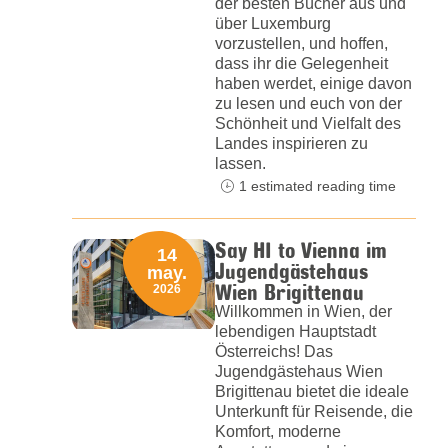
der besten Bücher aus und
über Luxemburg
vorzustellen, und hoffen,
dass ihr die Gelegenheit
haben werdet, einige davon
zu lesen und euch von der
Schönheit und Vielfalt des
Landes inspirieren zu
lassen.
1 estimated reading time
Say HI to Vienna im
14
Jugendgästehaus
may.
Wien Brigittenau
2026
Willkommen in Wien, der
lebendigen Hauptstadt
Österreichs! Das
Jugendgästehaus Wien
Brigittenau bietet die ideale
Unterkunft für Reisende, die
Komfort, moderne