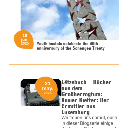
19
jun.
Youth hostels celebrate the 40th
2025
anniversary of the Schengen Treaty
Lëtzebuch – Bücher
21
aus dem
may.
Großherzogtum:
2026
Xavier Kieffer: Der
Ermittler aus
Luxemburg
Wir freuen uns darauf, euch
in dieser Blogserie einige