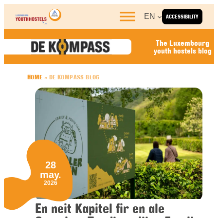
Skip to content
EN
ACCESSIBILITY
The Luxembourg
youth hostels blog
HOME
»
DE KOMPASS BLOG
28
may.
2026
En neit Kapitel fir en ale