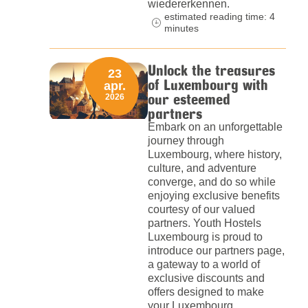
wiedererkennen.
estimated reading time: 4
minutes
Unlock the treasures
23
of Luxembourg with
apr.
our esteemed
2026
partners
Embark on an unforgettable
journey through
Luxembourg, where history,
culture, and adventure
converge, and do so while
enjoying exclusive benefits
courtesy of our valued
partners. Youth Hostels
Luxembourg is proud to
introduce our partners page,
a gateway to a world of
exclusive discounts and
offers designed to make
your Luxembourg