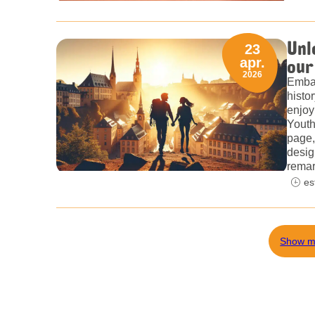
Unl
23
our
apr.
2026
Embar
histo
enjoy
Youth
page,
desig
remar
es
Show m