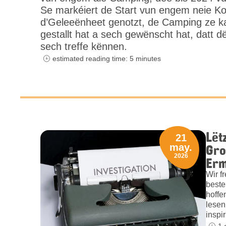
Se markéiert de Start vun engem neie Ko
d’Geleeënheet genotzt, de Camping ze k
gestallt hat a sech gewënscht hat, datt d
sech treffe kënnen.
estimated reading time: 5 minutes
Lët
21
Gro
may.
2026
Erm
Wir f
beste
hoffe
lesen
inspi
1 