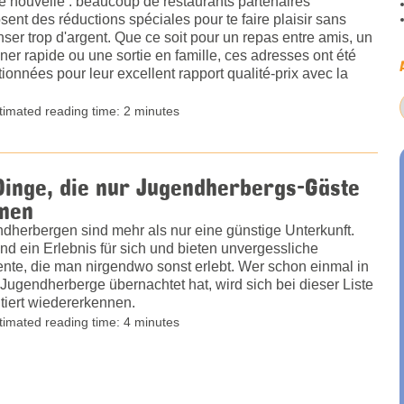
 nouvelle : beaucoup de restaurants partenaires
sent des réductions spéciales pour te faire plaisir sans
ser trop d'argent. Que ce soit pour un repas entre amis, un
ner rapide ou une sortie en famille, ces adresses ont été
tionnées pour leur excellent rapport qualité-prix avec la
timated reading time: 2 minutes
Dinge, die nur Jugendherbergs-Gäste
nen
dherbergen sind mehr als nur eine günstige Unterkunft.
ind ein Erlebnis für sich und bieten unvergessliche
te, die man nirgendwo sonst erlebt. Wer schon einmal in
 Jugendherberge übernachtet hat, wird sich bei dieser Liste
tiert wiedererkennen.
timated reading time: 4 minutes