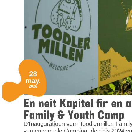
28
may.
2026
En neit Kapitel fir en
Family & Youth Camp
D’Inauguratioun vum Toodlermillen Famil
vun engem ale Camping, dee bis 2024 vu