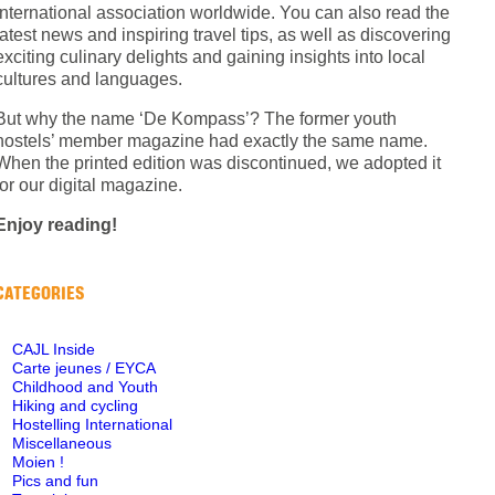
International association worldwide. You can also read the
latest news and inspiring travel tips, as well as discovering
exciting culinary delights and gaining insights into local
cultures and languages.
But why the name ‘De Kompass’? The former youth
hostels’ member magazine had exactly the same name.
When the printed edition was discontinued, we adopted it
for our digital magazine.
Enjoy reading!
CATEGORIES
CAJL Inside
Carte jeunes / EYCA
Childhood and Youth
Hiking and cycling
Hostelling International
Miscellaneous
Moien !
Pics and fun