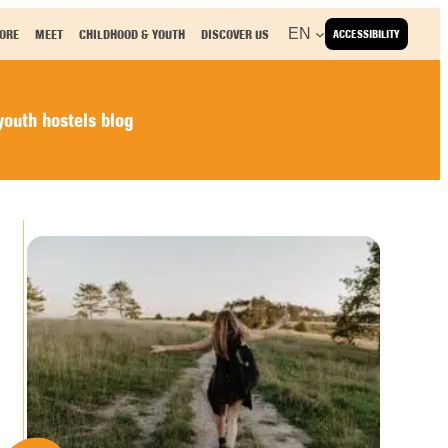
EN
ORE
MEET
CHILDHOOD & YOUTH
DISCOVER US
ACCESSIBILITY
outh hostels blog