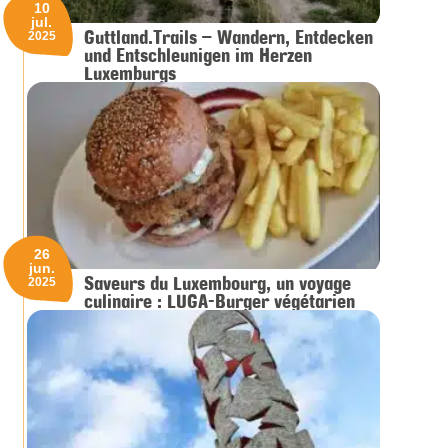
10
jul.
Guttland.Trails – Wandern, Entdecken
2025
und Entschleunigen im Herzen
Luxemburgs
26
jun.
Saveurs du Luxembourg, un voyage
2025
culinaire : LUGA-Burger végétarien