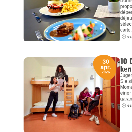
Bonne
propo
dépen
déjeu
sélec
carte.
es
10 
30
ken
apr.
2026
Jugen
Sie s
Momen
einer
garan
es