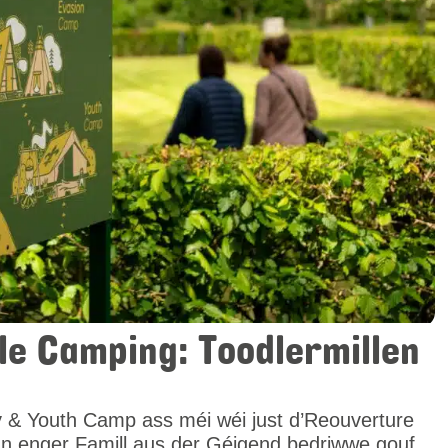
 ale Camping: Toodlermillen
y & Youth Camp ass méi wéi just d’Reouverture
n enger Famill aus der Géigend bedriwwe gouf.