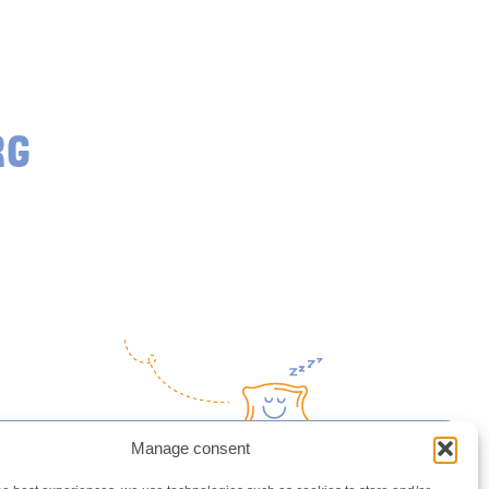
RG
Manage consent