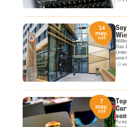
Say
14
Wie
may.
2026
Willk
Das J
Unter
eine 
es
Top
7
Car
may.
2026
san
Tu es