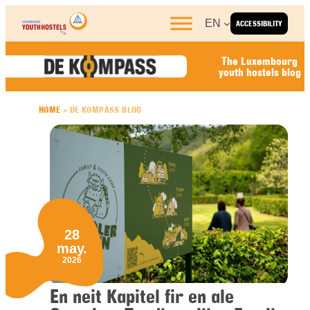
Skip to content
EN
ACCESSIBILITY
The Luxembourg
youth hostels blog
HOME
»
DE KOMPASS BLOG
28
may.
2026
En neit Kapitel fir en ale