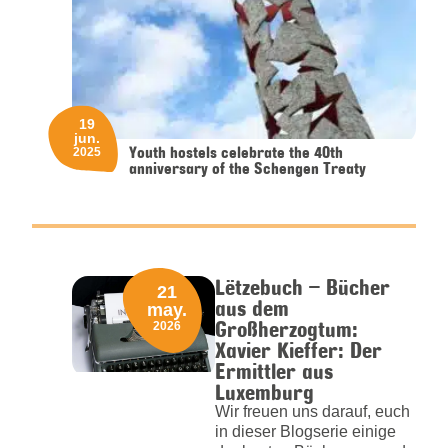
19
jun.
Youth hostels celebrate the 40th
2025
anniversary of the Schengen Treaty
Lëtzebuch – Bücher
21
aus dem
may.
Großherzogtum:
2026
Xavier Kieffer: Der
Ermittler aus
Luxemburg
Wir freuen uns darauf, euch
in dieser Blogserie einige