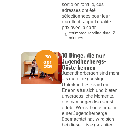
sortie en famille, ces
adresses ont été
sélectionnées pour leur
excellent rapport qualité-
prix avec la carte.
estimated reading time: 2
minutes
10 Dinge, die nur
30
Jugendherbergs-
apr.
Gäste kennen
2026
Jugendherbergen sind mehr
als nur eine günstige
Unterkunft. Sie sind ein
Erlebnis für sich und bieten
unvergessliche Momente,
die man nirgendwo sonst
erlebt. Wer schon einmal in
einer Jugendherberge
übernachtet hat, wird sich
bei dieser Liste garantiert