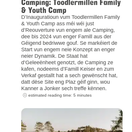
Camping: Toodlermillen Family
& Youth Camp
D’Inauguratioun vum Toodlermillen Family
& Youth Camp ass méi wéi just
d’Reouverture vun engem ale Camping,
dee bis 2024 vun enger Famill aus der
Géigend bedriwwe gouf. Se markéiert de
Start vun engem neie Konzept an enger
neier Dynamik. De Staat hat
d’Geleeënheet genotzt, de Camping ze
kafen, nodeems d’Famill Keiser en zum
Verkaf gestallt hat a sech gewënscht hat,
datt dëse Site eng Plaz géif ginn, wou
Kanner a Jonker sech treffe kënnen.
estimated reading time: 5 minutes