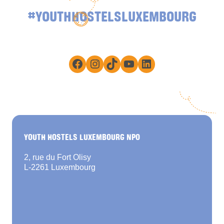
#YOUTHHOSTELSLUXEMBOURG
Facebook
Instagram
TikTok
YouTube
LinkedIn
YOUTH HOSTELS LUXEMBOURG NPO
2, rue du Fort Olisy
L-2261 Luxembourg