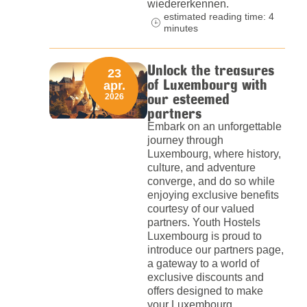
wiedererkennen.
estimated reading time: 4
minutes
Unlock the treasures
23
of Luxembourg with
apr.
our esteemed
2026
partners
Embark on an unforgettable
journey through
Luxembourg, where history,
culture, and adventure
converge, and do so while
enjoying exclusive benefits
courtesy of our valued
partners. Youth Hostels
Luxembourg is proud to
introduce our partners page,
a gateway to a world of
exclusive discounts and
offers designed to make
your Luxembourg