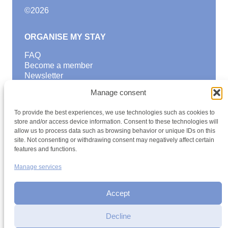
©
2026
ORGANISE MY STAY
FAQ
Become a member
Newsletter
Blog
Manage consent
GOOD TO KNOW
To provide the best experiences, we use technologies such as cookies to
Find a youth hostel
store and/or access device information. Consent to these technologies will
allow us to process data such as browsing behavior or unique IDs on this
Discover activities
site. Not consenting or withdrawing consent may negatively affect certain
School Trips and group excursions
features and functions.
Teambuilding
Youth Hostels Luxembourg NPO
Manage services
is a member of
Accept
Decline