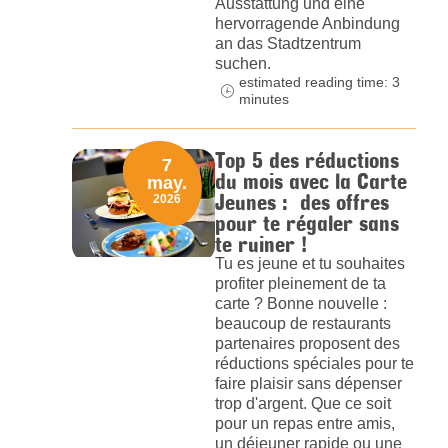
Ausstattung und eine
hervorragende Anbindung
an das Stadtzentrum
suchen.
estimated reading time: 3
minutes
Top 5 des réductions
7
du mois avec la Carte
may.
Jeunes : des offres
2026
pour te régaler sans
te ruiner !
Tu es jeune et tu souhaites
profiter pleinement de ta
carte ? Bonne nouvelle :
beaucoup de restaurants
partenaires proposent des
réductions spéciales pour te
faire plaisir sans dépenser
trop d'argent. Que ce soit
pour un repas entre amis,
un déjeuner rapide ou une