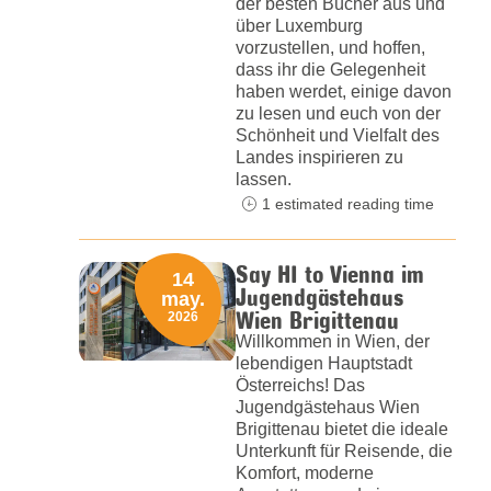
der besten Bücher aus und
über Luxemburg
vorzustellen, und hoffen,
dass ihr die Gelegenheit
haben werdet, einige davon
zu lesen und euch von der
Schönheit und Vielfalt des
Landes inspirieren zu
lassen.
1 estimated reading time
Say HI to Vienna im
14
Jugendgästehaus
may.
Wien Brigittenau
2026
Willkommen in Wien, der
lebendigen Hauptstadt
Österreichs! Das
Jugendgästehaus Wien
Brigittenau bietet die ideale
Unterkunft für Reisende, die
Komfort, moderne