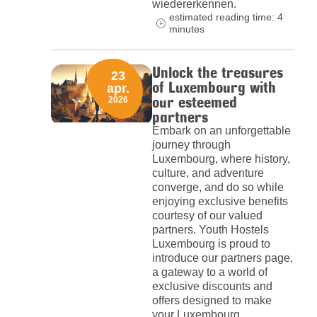
wiedererkennen.
estimated reading time: 4
minutes
Unlock the treasures
23
of Luxembourg with
apr.
our esteemed
2026
partners
Embark on an unforgettable
journey through
Luxembourg, where history,
culture, and adventure
converge, and do so while
enjoying exclusive benefits
courtesy of our valued
partners. Youth Hostels
Luxembourg is proud to
introduce our partners page,
a gateway to a world of
exclusive discounts and
offers designed to make
your Luxembourg