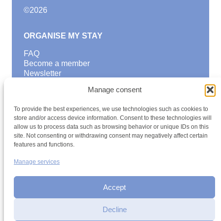
©
2026
ORGANISE MY STAY
FAQ
Become a member
Newsletter
Blog
Manage consent
GOOD TO KNOW
To provide the best experiences, we use technologies such as cookies to
Find a youth hostel
store and/or access device information. Consent to these technologies will
allow us to process data such as browsing behavior or unique IDs on this
Discover activities
site. Not consenting or withdrawing consent may negatively affect certain
School Trips and group excursions
features and functions.
Teambuilding
Youth Hostels Luxembourg NPO
Manage services
is a member of
Accept
Decline