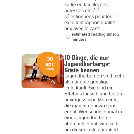
sortie en famille, ces
adresses ont été
sélectionnées pour leur
excellent rapport qualité-
prix avec la carte.
estimated reading time: 2
minutes
10 Dinge, die nur
30
Jugendherbergs-
apr.
Gäste kennen
2026
Jugendherbergen sind mehr
als nur eine günstige
Unterkunft. Sie sind ein
Erlebnis für sich und bieten
unvergessliche Momente,
die man nirgendwo sonst
erlebt. Wer schon einmal in
einer Jugendherberge
übernachtet hat, wird sich
bei dieser Liste garantiert