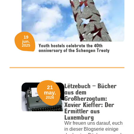
19
jun.
Youth hostels celebrate the 40th
2025
anniversary of the Schengen Treaty
Lëtzebuch – Bücher
21
aus dem
may.
Großherzogtum:
2026
Xavier Kieffer: Der
Ermittler aus
Luxemburg
Wir freuen uns darauf, euch
in dieser Blogserie einige