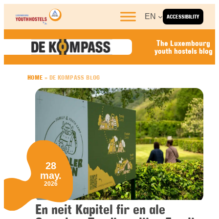
Skip to content
EN
ACCESSIBILITY
The Luxembourg
youth hostels blog
HOME
»
DE KOMPASS BLOG
28
may.
2026
En neit Kapitel fir en ale