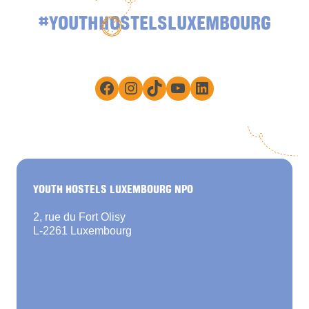
#YOUTHHOSTELSLUXEMBOURG
Facebook
Instagram
TikTok
YouTube
LinkedIn
YOUTH HOSTELS LUXEMBOURG NPO
2, rue du Fort Olisy
L-2261 Luxembourg