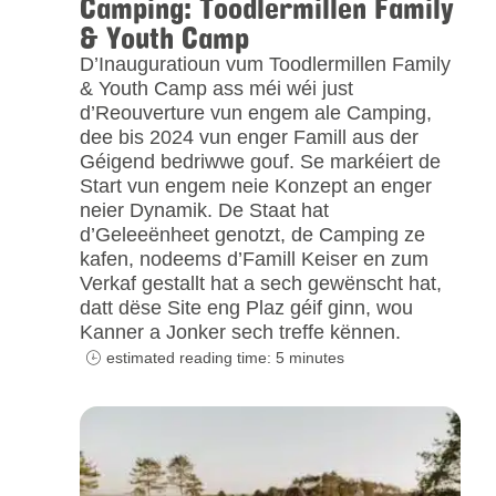
Camping: Toodlermillen Family
& Youth Camp
D’Inauguratioun vum Toodlermillen Family
& Youth Camp ass méi wéi just
d’Reouverture vun engem ale Camping,
dee bis 2024 vun enger Famill aus der
Géigend bedriwwe gouf. Se markéiert de
Start vun engem neie Konzept an enger
neier Dynamik. De Staat hat
d’Geleeënheet genotzt, de Camping ze
kafen, nodeems d’Famill Keiser en zum
Verkaf gestallt hat a sech gewënscht hat,
datt dëse Site eng Plaz géif ginn, wou
Kanner a Jonker sech treffe kënnen.
estimated reading time: 5 minutes