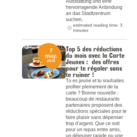
Ausstattung und eine
hervorragende Anbindung
an das Stadtzentrum
suchen.
estimated reading time: 3
minutes
Top 5 des réductions
7
du mois avec la Carte
may.
Jeunes : des offres
2026
pour te régaler sans
te ruiner !
Tu es jeune et tu souhaites
profiter pleinement de ta
carte ? Bonne nouvelle :
beaucoup de restaurants
partenaires proposent des
réductions spéciales pour te
faire plaisir sans dépenser
trop d'argent. Que ce soit
pour un repas entre amis,
un déjeuner rapide ou une