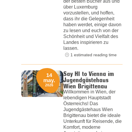
der besten Bücher aus und
über Luxemburg
vorzustellen, und hoffen,
dass ihr die Gelegenheit
haben werdet, einige davon
zu lesen und euch von der
Schönheit und Vielfalt des
Landes inspirieren zu
lassen.
1 estimated reading time
Say HI to Vienna im
14
Jugendgästehaus
may.
Wien Brigittenau
2026
Willkommen in Wien, der
lebendigen Hauptstadt
Österreichs! Das
Jugendgästehaus Wien
Brigittenau bietet die ideale
Unterkunft für Reisende, die
Komfort, moderne