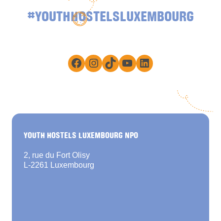
#YOUTHHOSTELSLUXEMBOURG
Facebook
Instagram
TikTok
YouTube
LinkedIn
YOUTH HOSTELS LUXEMBOURG NPO
2, rue du Fort Olisy
L-2261 Luxembourg