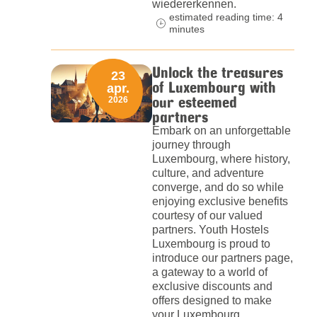
wiedererkennen.
estimated reading time: 4
minutes
Unlock the treasures
23
of Luxembourg with
apr.
our esteemed
2026
partners
Embark on an unforgettable
journey through
Luxembourg, where history,
culture, and adventure
converge, and do so while
enjoying exclusive benefits
courtesy of our valued
partners. Youth Hostels
Luxembourg is proud to
introduce our partners page,
a gateway to a world of
exclusive discounts and
offers designed to make
your Luxembourg