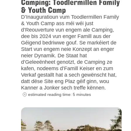
Camping: Toodlermillen Family
& Youth Camp
D’Inauguratioun vum Toodlermillen Family
& Youth Camp ass méi wéi just
d’Reouverture vun engem ale Camping,
dee bis 2024 vun enger Famill aus der
Géigend bedriwwe gouf. Se markéiert de
Start vun engem neie Konzept an enger
neier Dynamik. De Staat hat
d’Geleeënheet genotzt, de Camping ze
kafen, nodeems d’Famill Keiser en zum
Verkaf gestallt hat a sech gewënscht hat,
datt dëse Site eng Plaz géif ginn, wou
Kanner a Jonker sech treffe kënnen.
estimated reading time: 5 minutes