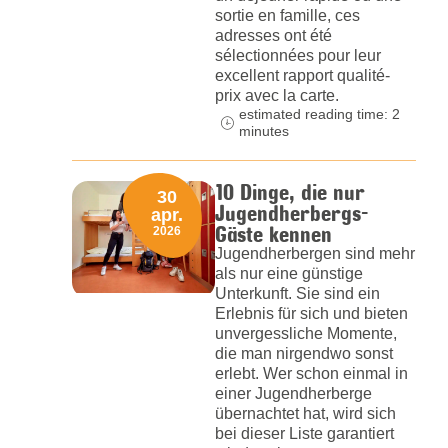
sortie en famille, ces
adresses ont été
sélectionnées pour leur
excellent rapport qualité-
prix avec la carte.
estimated reading time: 2
minutes
10 Dinge, die nur
30
Jugendherbergs-
apr.
Gäste kennen
2026
Jugendherbergen sind mehr
als nur eine günstige
Unterkunft. Sie sind ein
Erlebnis für sich und bieten
unvergessliche Momente,
die man nirgendwo sonst
erlebt. Wer schon einmal in
einer Jugendherberge
übernachtet hat, wird sich
bei dieser Liste garantiert