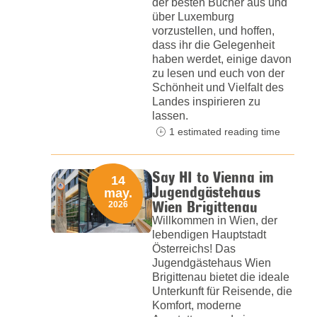
der besten Bücher aus und
über Luxemburg
vorzustellen, und hoffen,
dass ihr die Gelegenheit
haben werdet, einige davon
zu lesen und euch von der
Schönheit und Vielfalt des
Landes inspirieren zu
lassen.
1 estimated reading time
Say HI to Vienna im
14
Jugendgästehaus
may.
Wien Brigittenau
2026
Willkommen in Wien, der
lebendigen Hauptstadt
Österreichs! Das
Jugendgästehaus Wien
Brigittenau bietet die ideale
Unterkunft für Reisende, die
Komfort, moderne