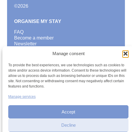
©
2026
ORGANISE MY STAY
FAQ
Become a member
Newsletter
Blog
Manage consent
GOOD TO KNOW
To provide the best experiences, we use technologies such as cookies to
Find a youth hostel
store and/or access device information. Consent to these technologies will
allow us to process data such as browsing behavior or unique IDs on this
Discover activities
site. Not consenting or withdrawing consent may negatively affect certain
School Trips and group excursions
features and functions.
Teambuilding
Youth Hostels Luxembourg NPO
Manage services
is a member of
Accept
Decline