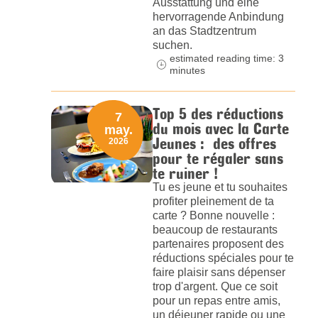
Ausstattung und eine
hervorragende Anbindung
an das Stadtzentrum
suchen.
estimated reading time: 3
minutes
Top 5 des réductions
7
du mois avec la Carte
may.
Jeunes : des offres
2026
pour te régaler sans
te ruiner !
Tu es jeune et tu souhaites
profiter pleinement de ta
carte ? Bonne nouvelle :
beaucoup de restaurants
partenaires proposent des
réductions spéciales pour te
faire plaisir sans dépenser
trop d'argent. Que ce soit
pour un repas entre amis,
un déjeuner rapide ou une