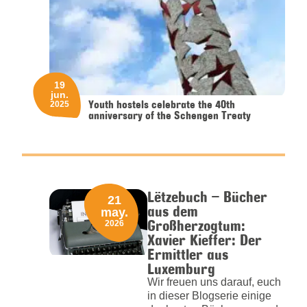
19
jun.
Youth hostels celebrate the 40th
2025
anniversary of the Schengen Treaty
Lëtzebuch – Bücher
21
aus dem
may.
Großherzogtum:
2026
Xavier Kieffer: Der
Ermittler aus
Luxemburg
Wir freuen uns darauf, euch
in dieser Blogserie einige