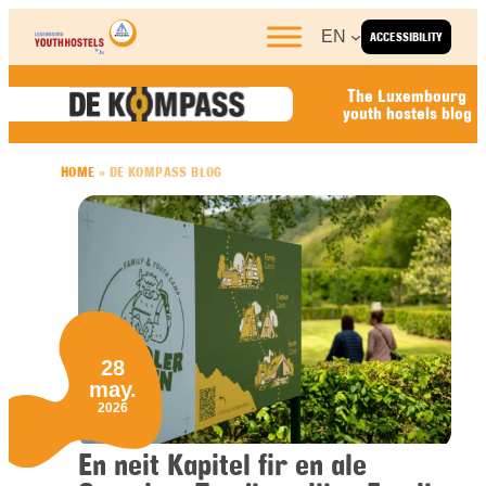
Skip to content
EN
ACCESSIBILITY
The Luxembourg
youth hostels blog
HOME
»
DE KOMPASS BLOG
28
may.
2026
En neit Kapitel fir en ale