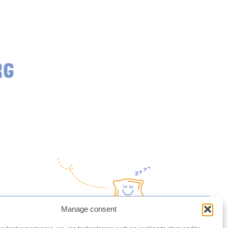
RG
Manage consent