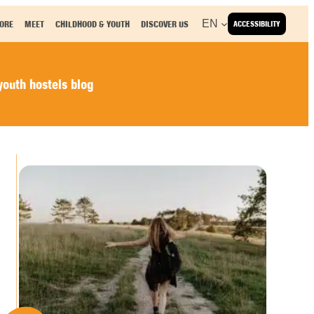
EN
ORE
MEET
CHILDHOOD & YOUTH
DISCOVER US
ACCESSIBILITY
outh hostels blog