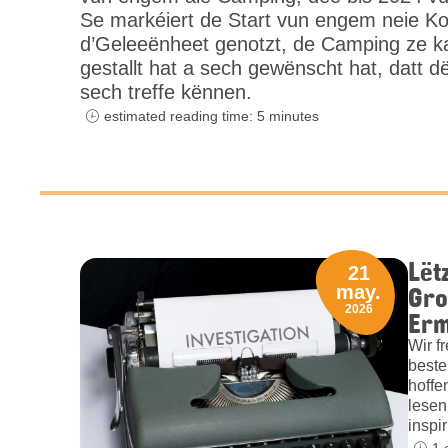
Se markéiert de Start vun engem neie Ko
d’Geleeënheet genotzt, de Camping ze k
gestallt hat a sech gewënscht hat, datt d
sech treffe kënnen.
estimated reading time: 5 minutes
Lët
21
Gro
may.
2026
Erm
Wir f
beste
hoffe
lesen
inspi
1 