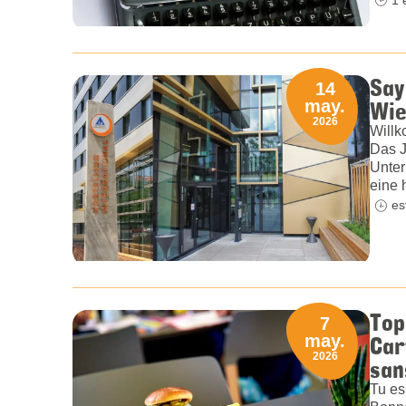
Say
14
Wie
may.
2026
Willk
Das J
Unter
eine 
es
Top
7
Car
may.
2026
san
Tu es