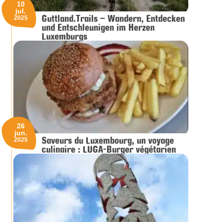
10
jul.
Guttland.Trails – Wandern, Entdecken
2025
und Entschleunigen im Herzen
Luxemburgs
26
jun.
Saveurs du Luxembourg, un voyage
2025
culinaire : LUGA-Burger végétarien