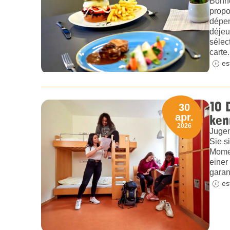
Bonne
propo
dépen
déjeu
sélec
carte.
es
10 
30
ken
apr.
2026
Jugen
Sie s
Momen
einer
garan
es