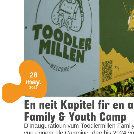
28
may.
2026
En neit Kapitel fir en
Family & Youth Camp
D’Inauguratioun vum Toodlermillen Famil
vun engem ale Camping, dee bis 2024 vu