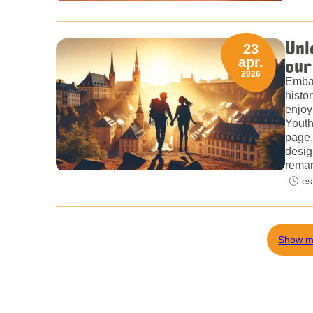
Unl
23
our
apr.
2026
Embar
histo
enjoy
Youth
page,
desig
remar
es
Show m