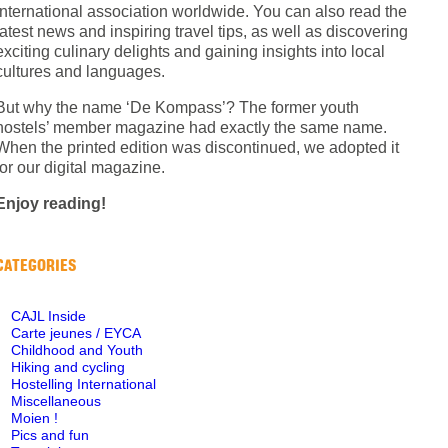
International association worldwide. You can also read the
latest news and inspiring travel tips, as well as discovering
exciting culinary delights and gaining insights into local
cultures and languages.
But why the name ‘De Kompass’? The former youth
hostels’ member magazine had exactly the same name.
When the printed edition was discontinued, we adopted it
for our digital magazine.
Enjoy reading!
CATEGORIES
CAJL Inside
Carte jeunes / EYCA
Childhood and Youth
Hiking and cycling
Hostelling International
Miscellaneous
Moien !
Pics and fun