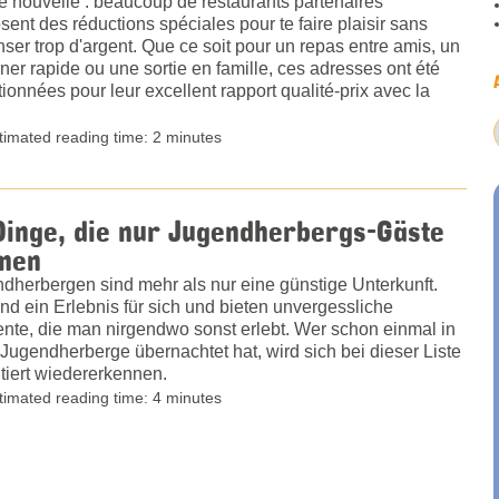
 nouvelle : beaucoup de restaurants partenaires
sent des réductions spéciales pour te faire plaisir sans
ser trop d'argent. Que ce soit pour un repas entre amis, un
ner rapide ou une sortie en famille, ces adresses ont été
tionnées pour leur excellent rapport qualité-prix avec la
timated reading time: 2 minutes
Dinge, die nur Jugendherbergs-Gäste
nen
dherbergen sind mehr als nur eine günstige Unterkunft.
ind ein Erlebnis für sich und bieten unvergessliche
te, die man nirgendwo sonst erlebt. Wer schon einmal in
 Jugendherberge übernachtet hat, wird sich bei dieser Liste
tiert wiedererkennen.
timated reading time: 4 minutes