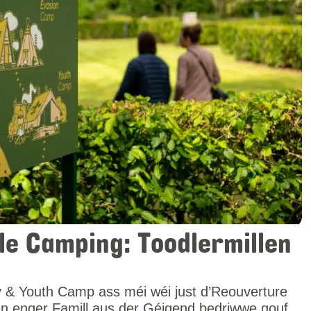
 ale Camping: Toodlermillen
y & Youth Camp ass méi wéi just d’Reouverture
n enger Famill aus der Géigend bedriwwe gouf.