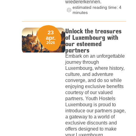
wiedererkennen.
estimated reading time: 4
minutes
Unlock the treasures
23
of Luxembourg with
apr.
our esteemed
2026
partners
Embark on an unforgettable
journey through
Luxembourg, where history,
culture, and adventure
converge, and do so while
enjoying exclusive benefits
courtesy of our valued
partners. Youth Hostels
Luxembourg is proud to
introduce our partners page,
a gateway to a world of
exclusive discounts and
offers designed to make
your Luxembourg