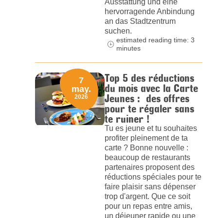
Ausstattung und eine
hervorragende Anbindung
an das Stadtzentrum
suchen.
estimated reading time: 3
minutes
Top 5 des réductions
7
du mois avec la Carte
may.
Jeunes : des offres
2026
pour te régaler sans
te ruiner !
Tu es jeune et tu souhaites
profiter pleinement de ta
carte ? Bonne nouvelle :
beaucoup de restaurants
partenaires proposent des
réductions spéciales pour te
faire plaisir sans dépenser
trop d'argent. Que ce soit
pour un repas entre amis,
un déjeuner rapide ou une