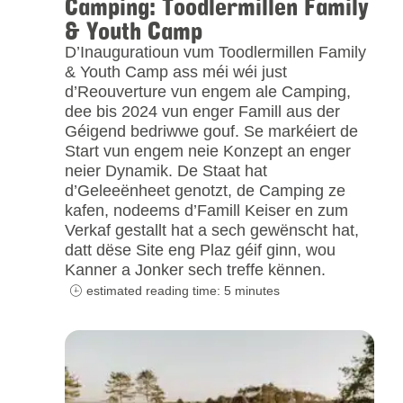
Camping: Toodlermillen Family
& Youth Camp
D’Inauguratioun vum Toodlermillen Family
& Youth Camp ass méi wéi just
d’Reouverture vun engem ale Camping,
dee bis 2024 vun enger Famill aus der
Géigend bedriwwe gouf. Se markéiert de
Start vun engem neie Konzept an enger
neier Dynamik. De Staat hat
d’Geleeënheet genotzt, de Camping ze
kafen, nodeems d’Famill Keiser en zum
Verkaf gestallt hat a sech gewënscht hat,
datt dëse Site eng Plaz géif ginn, wou
Kanner a Jonker sech treffe kënnen.
estimated reading time: 5 minutes