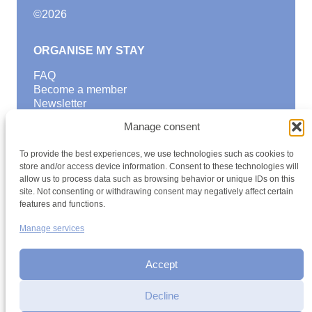
©
2026
ORGANISE MY STAY
FAQ
Become a member
Newsletter
Blog
Manage consent
GOOD TO KNOW
To provide the best experiences, we use technologies such as cookies to
Find a youth hostel
store and/or access device information. Consent to these technologies will
allow us to process data such as browsing behavior or unique IDs on this
Discover activities
site. Not consenting or withdrawing consent may negatively affect certain
School Trips and group excursions
features and functions.
Teambuilding
Youth Hostels Luxembourg NPO
Manage services
is a member of
Accept
Decline