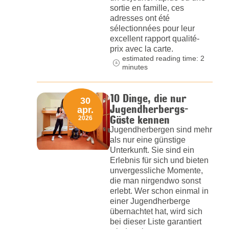
sortie en famille, ces
adresses ont été
sélectionnées pour leur
excellent rapport qualité-
prix avec la carte.
estimated reading time: 2
minutes
10 Dinge, die nur
30
Jugendherbergs-
apr.
Gäste kennen
2026
Jugendherbergen sind mehr
als nur eine günstige
Unterkunft. Sie sind ein
Erlebnis für sich und bieten
unvergessliche Momente,
die man nirgendwo sonst
erlebt. Wer schon einmal in
einer Jugendherberge
übernachtet hat, wird sich
bei dieser Liste garantiert