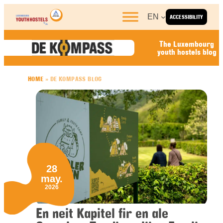
Skip to content
EN
ACCESSIBILITY
The Luxembourg
youth hostels blog
HOME
»
DE KOMPASS BLOG
28
may.
2026
En neit Kapitel fir en ale