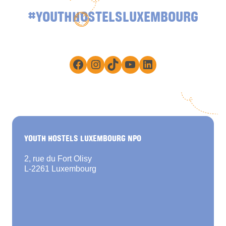
#YOUTHHOSTELSLUXEMBOURG
Facebook
Instagram
TikTok
YouTube
LinkedIn
YOUTH HOSTELS LUXEMBOURG NPO
2, rue du Fort Olisy
L-2261 Luxembourg