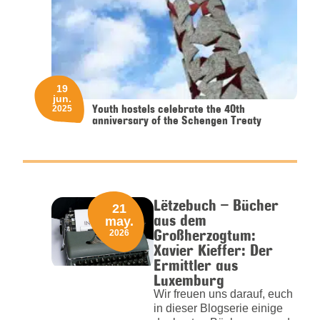
19
jun.
Youth hostels celebrate the 40th
2025
anniversary of the Schengen Treaty
Lëtzebuch – Bücher
21
aus dem
may.
Großherzogtum:
2026
Xavier Kieffer: Der
Ermittler aus
Luxemburg
Wir freuen uns darauf, euch
in dieser Blogserie einige