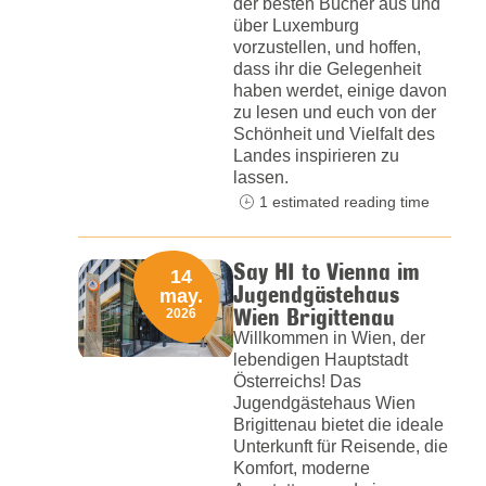
der besten Bücher aus und
über Luxemburg
vorzustellen, und hoffen,
dass ihr die Gelegenheit
haben werdet, einige davon
zu lesen und euch von der
Schönheit und Vielfalt des
Landes inspirieren zu
lassen.
1 estimated reading time
Say HI to Vienna im
14
Jugendgästehaus
may.
Wien Brigittenau
2026
Willkommen in Wien, der
lebendigen Hauptstadt
Österreichs! Das
Jugendgästehaus Wien
Brigittenau bietet die ideale
Unterkunft für Reisende, die
Komfort, moderne