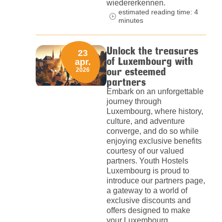
wiedererkennen.
estimated reading time: 4
minutes
Unlock the treasures
23
of Luxembourg with
apr.
our esteemed
2026
partners
Embark on an unforgettable
journey through
Luxembourg, where history,
culture, and adventure
converge, and do so while
enjoying exclusive benefits
courtesy of our valued
partners. Youth Hostels
Luxembourg is proud to
introduce our partners page,
a gateway to a world of
exclusive discounts and
offers designed to make
your Luxembourg