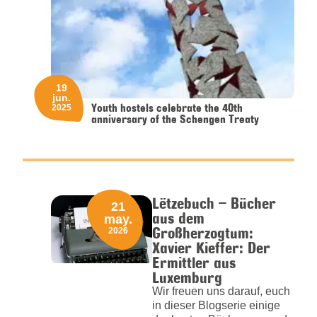
19
jun.
Youth hostels celebrate the 40th
2025
anniversary of the Schengen Treaty
Lëtzebuch – Bücher
21
aus dem
may.
Großherzogtum:
2026
Xavier Kieffer: Der
Ermittler aus
Luxemburg
Wir freuen uns darauf, euch
in dieser Blogserie einige