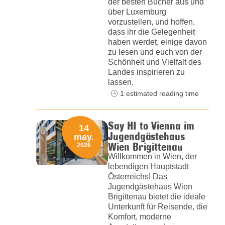
der besten Bücher aus und
über Luxemburg
vorzustellen, und hoffen,
dass ihr die Gelegenheit
haben werdet, einige davon
zu lesen und euch von der
Schönheit und Vielfalt des
Landes inspirieren zu
lassen.
1 estimated reading time
Say HI to Vienna im
14
Jugendgästehaus
may.
Wien Brigittenau
2026
Willkommen in Wien, der
lebendigen Hauptstadt
Österreichs! Das
Jugendgästehaus Wien
Brigittenau bietet die ideale
Unterkunft für Reisende, die
Komfort, moderne