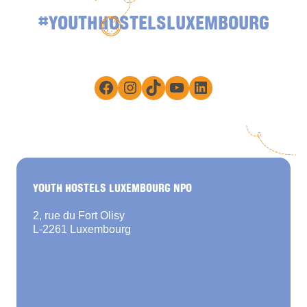
#YOUTHHOSTELSLUXEMBOURG
Facebook
Instagram
TikTok
YouTube
LinkedIn
YOUTH HOSTELS LUXEMBOURG NPO
2, rue du Fort Olisy
L-2261 Luxembourg