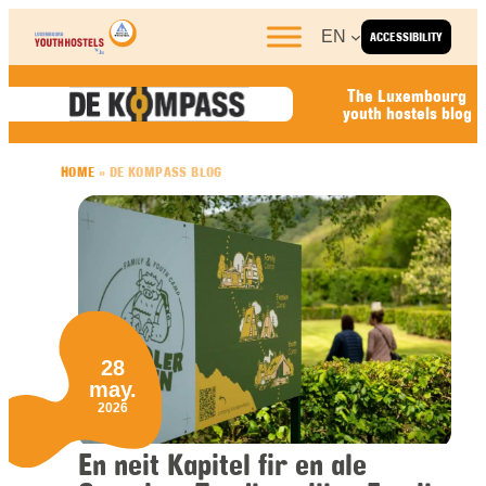
Skip to content
EN
ACCESSIBILITY
The Luxembourg
youth hostels blog
HOME
»
DE KOMPASS BLOG
28
may.
2026
En neit Kapitel fir en ale