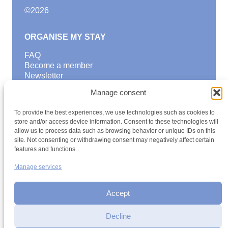
©
2026
ORGANISE MY STAY
FAQ
Become a member
Newsletter
Blog
Manage consent
GOOD TO KNOW
To provide the best experiences, we use technologies such as cookies to
Find a youth hostel
store and/or access device information. Consent to these technologies will
allow us to process data such as browsing behavior or unique IDs on this
Discover activities
site. Not consenting or withdrawing consent may negatively affect certain
School Trips and group excursions
features and functions.
Teambuilding
Youth Hostels Luxembourg NPO
Manage services
is a member of
Accept
Decline