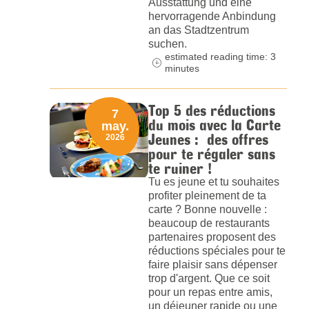
Ausstattung und eine
hervorragende Anbindung
an das Stadtzentrum
suchen.
estimated reading time: 3
minutes
Top 5 des réductions
7
du mois avec la Carte
may.
Jeunes : des offres
2026
pour te régaler sans
te ruiner !
Tu es jeune et tu souhaites
profiter pleinement de ta
carte ? Bonne nouvelle :
beaucoup de restaurants
partenaires proposent des
réductions spéciales pour te
faire plaisir sans dépenser
trop d'argent. Que ce soit
pour un repas entre amis,
un déjeuner rapide ou une