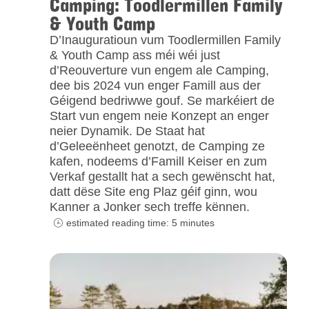
Camping: Toodlermillen Family
& Youth Camp
D’Inauguratioun vum Toodlermillen Family
& Youth Camp ass méi wéi just
d’Reouverture vun engem ale Camping,
dee bis 2024 vun enger Famill aus der
Géigend bedriwwe gouf. Se markéiert de
Start vun engem neie Konzept an enger
neier Dynamik. De Staat hat
d’Geleeënheet genotzt, de Camping ze
kafen, nodeems d’Famill Keiser en zum
Verkaf gestallt hat a sech gewënscht hat,
datt dëse Site eng Plaz géif ginn, wou
Kanner a Jonker sech treffe kënnen.
estimated reading time: 5 minutes