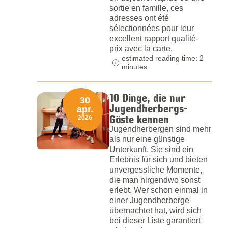
sortie en famille, ces
adresses ont été
sélectionnées pour leur
excellent rapport qualité-
prix avec la carte.
estimated reading time: 2
minutes
10 Dinge, die nur
30
Jugendherbergs-
apr.
Gäste kennen
2026
Jugendherbergen sind mehr
als nur eine günstige
Unterkunft. Sie sind ein
Erlebnis für sich und bieten
unvergessliche Momente,
die man nirgendwo sonst
erlebt. Wer schon einmal in
einer Jugendherberge
übernachtet hat, wird sich
bei dieser Liste garantiert