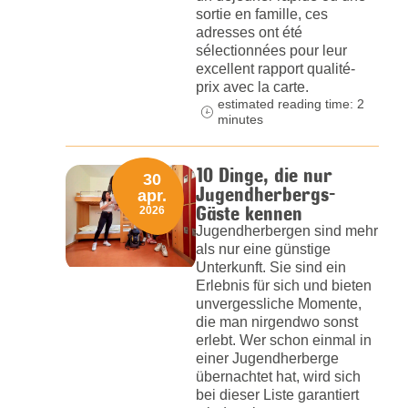
sortie en famille, ces
adresses ont été
sélectionnées pour leur
excellent rapport qualité-
prix avec la carte.
estimated reading time: 2
minutes
10 Dinge, die nur
30
Jugendherbergs-
apr.
Gäste kennen
2026
Jugendherbergen sind mehr
als nur eine günstige
Unterkunft. Sie sind ein
Erlebnis für sich und bieten
unvergessliche Momente,
die man nirgendwo sonst
erlebt. Wer schon einmal in
einer Jugendherberge
übernachtet hat, wird sich
bei dieser Liste garantiert