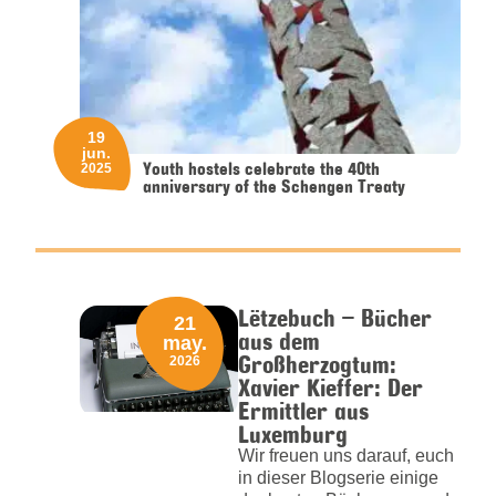
19
jun.
Youth hostels celebrate the 40th
2025
anniversary of the Schengen Treaty
Lëtzebuch – Bücher
21
aus dem
may.
Großherzogtum:
2026
Xavier Kieffer: Der
Ermittler aus
Luxemburg
Wir freuen uns darauf, euch
in dieser Blogserie einige