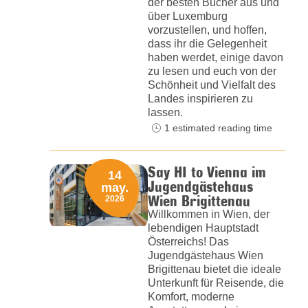
der besten Bücher aus und
über Luxemburg
vorzustellen, und hoffen,
dass ihr die Gelegenheit
haben werdet, einige davon
zu lesen und euch von der
Schönheit und Vielfalt des
Landes inspirieren zu
lassen.
1 estimated reading time
Say HI to Vienna im
14
Jugendgästehaus
may.
Wien Brigittenau
2026
Willkommen in Wien, der
lebendigen Hauptstadt
Österreichs! Das
Jugendgästehaus Wien
Brigittenau bietet die ideale
Unterkunft für Reisende, die
Komfort, moderne