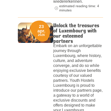
wiedererkennen.
estimated reading time: 4
minutes
Unlock the treasures
23
of Luxembourg with
apr.
our esteemed
2026
partners
Embark on an unforgettable
journey through
Luxembourg, where history,
culture, and adventure
converge, and do so while
enjoying exclusive benefits
courtesy of our valued
partners. Youth Hostels
Luxembourg is proud to
introduce our partners page,
a gateway to a world of
exclusive discounts and
offers designed to make
your Luxembourg