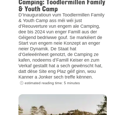
Camping: Toodlermillen Family
& Youth Camp
D’Inauguratioun vum Toodlermillen Family
& Youth Camp ass méi wéi just
d’Reouverture vun engem ale Camping,
dee bis 2024 vun enger Famill aus der
Géigend bedriwwe gouf. Se markéiert de
Start vun engem neie Konzept an enger
neier Dynamik. De Staat hat
d’Geleeënheet genotzt, de Camping ze
kafen, nodeems d’Famill Keiser en zum
Verkaf gestallt hat a sech gewënscht hat,
datt dëse Site eng Plaz géif ginn, wou
Kanner a Jonker sech treffe kënnen.
estimated reading time: 5 minutes