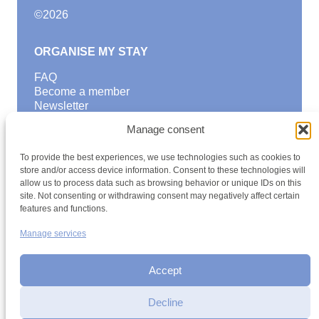
©
2026
ORGANISE MY STAY
FAQ
Become a member
Newsletter
Blog
Manage consent
GOOD TO KNOW
To provide the best experiences, we use technologies such as cookies to
Find a youth hostel
store and/or access device information. Consent to these technologies will
allow us to process data such as browsing behavior or unique IDs on this
Discover activities
site. Not consenting or withdrawing consent may negatively affect certain
School Trips and group excursions
features and functions.
Teambuilding
Youth Hostels Luxembourg NPO
Manage services
is a member of
Accept
Decline