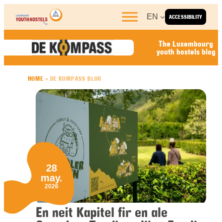
Skip to content
EN
ACCESSIBILITY
The Luxembourg
youth hostels blog
HOME
»
DE KOMPASS BLOG
28
may.
2026
En neit Kapitel fir en ale