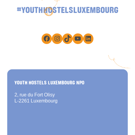
#YOUTHHOSTELSLUXEMBOURG
Facebook
Instagram
TikTok
YouTube
LinkedIn
YOUTH HOSTELS LUXEMBOURG NPO
2, rue du Fort Olisy
L-2261 Luxembourg