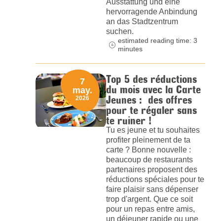
Ausstattung und eine
hervorragende Anbindung
an das Stadtzentrum
suchen.
estimated reading time: 3
minutes
Top 5 des réductions
7
du mois avec la Carte
may.
Jeunes : des offres
2026
pour te régaler sans
te ruiner !
Tu es jeune et tu souhaites
profiter pleinement de ta
carte ? Bonne nouvelle :
beaucoup de restaurants
partenaires proposent des
réductions spéciales pour te
faire plaisir sans dépenser
trop d'argent. Que ce soit
pour un repas entre amis,
un déjeuner rapide ou une