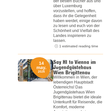
der besten Bücher aus und
über Luxemburg
vorzustellen, und hoffen,
dass ihr die Gelegenheit
haben werdet, einige davon
zu lesen und euch von der
Schönheit und Vielfalt des
Landes inspirieren zu
lassen.
1 estimated reading time
Say HI to Vienna im
14
Jugendgästehaus
may.
Wien Brigittenau
2026
Willkommen in Wien, der
lebendigen Hauptstadt
Österreichs! Das
Jugendgästehaus Wien
Brigittenau bietet die ideale
Unterkunft für Reisende, die
Komfort, moderne