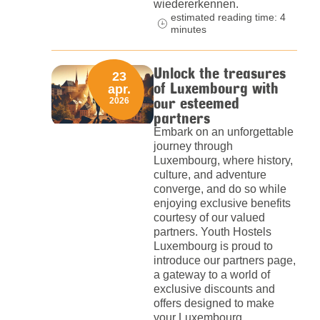
wiedererkennen.
estimated reading time: 4
minutes
Unlock the treasures
23
of Luxembourg with
apr.
our esteemed
2026
partners
Embark on an unforgettable
journey through
Luxembourg, where history,
culture, and adventure
converge, and do so while
enjoying exclusive benefits
courtesy of our valued
partners. Youth Hostels
Luxembourg is proud to
introduce our partners page,
a gateway to a world of
exclusive discounts and
offers designed to make
your Luxembourg