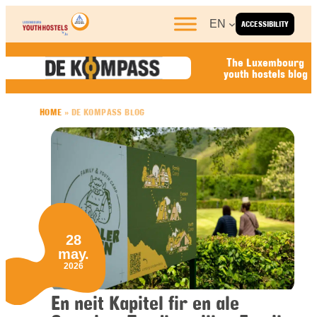
Skip to content
EN
ACCESSIBILITY
The Luxembourg
youth hostels blog
HOME
»
DE KOMPASS BLOG
28
may.
2026
En neit Kapitel fir en ale