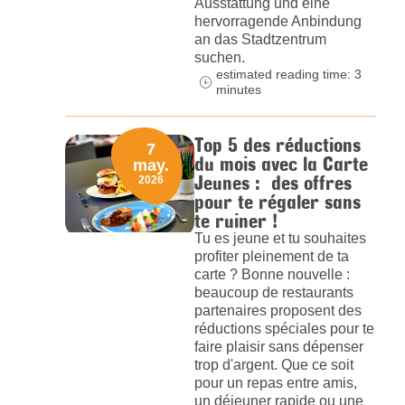
Ausstattung und eine
hervorragende Anbindung
an das Stadtzentrum
suchen.
estimated reading time: 3
minutes
Top 5 des réductions
7
du mois avec la Carte
may.
Jeunes : des offres
2026
pour te régaler sans
te ruiner !
Tu es jeune et tu souhaites
profiter pleinement de ta
carte ? Bonne nouvelle :
beaucoup de restaurants
partenaires proposent des
réductions spéciales pour te
faire plaisir sans dépenser
trop d'argent. Que ce soit
pour un repas entre amis,
un déjeuner rapide ou une