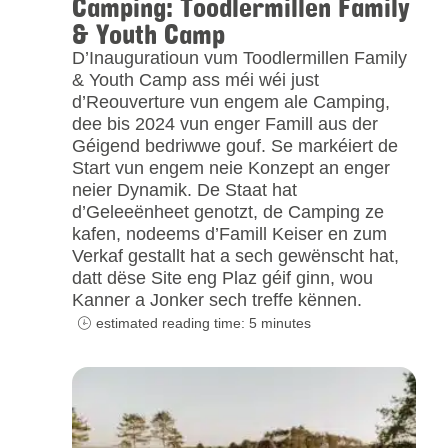
Camping: Toodlermillen Family
& Youth Camp
D’Inauguratioun vum Toodlermillen Family
& Youth Camp ass méi wéi just
d’Reouverture vun engem ale Camping,
dee bis 2024 vun enger Famill aus der
Géigend bedriwwe gouf. Se markéiert de
Start vun engem neie Konzept an enger
neier Dynamik. De Staat hat
d’Geleeënheet genotzt, de Camping ze
kafen, nodeems d’Famill Keiser en zum
Verkaf gestallt hat a sech gewënscht hat,
datt dëse Site eng Plaz géif ginn, wou
Kanner a Jonker sech treffe kënnen.
estimated reading time: 5 minutes