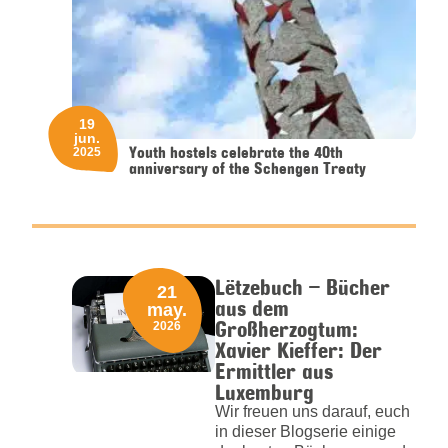
19
jun.
Youth hostels celebrate the 40th
2025
anniversary of the Schengen Treaty
Lëtzebuch – Bücher
21
aus dem
may.
Großherzogtum:
2026
Xavier Kieffer: Der
Ermittler aus
Luxemburg
Wir freuen uns darauf, euch
in dieser Blogserie einige