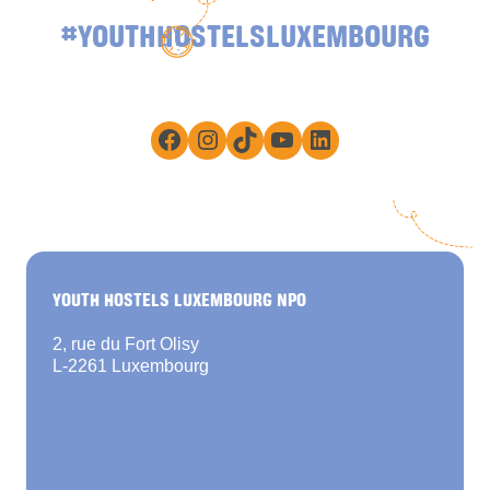
#YOUTHHOSTELSLUXEMBOURG
Facebook
Instagram
TikTok
YouTube
LinkedIn
YOUTH HOSTELS LUXEMBOURG NPO
2, rue du Fort Olisy
L-2261 Luxembourg