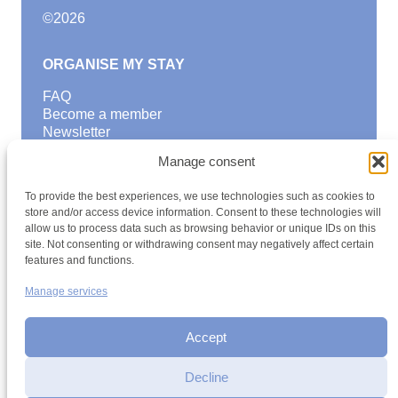
©
2026
ORGANISE MY STAY
FAQ
Become a member
Newsletter
Blog
Manage consent
GOOD TO KNOW
To provide the best experiences, we use technologies such as cookies to
Find a youth hostel
store and/or access device information. Consent to these technologies will
allow us to process data such as browsing behavior or unique IDs on this
Discover activities
site. Not consenting or withdrawing consent may negatively affect certain
School Trips and group excursions
features and functions.
Teambuilding
Youth Hostels Luxembourg NPO
Manage services
is a member of
Accept
Decline