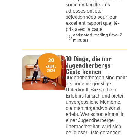
sortie en famille, ces
adresses ont été
sélectionnées pour leur
excellent rapport qualité-
prix avec la carte.
estimated reading time: 2
minutes
10 Dinge, die nur
30
Jugendherbergs-
apr.
Gäste kennen
2026
Jugendherbergen sind mehr
als nur eine günstige
Unterkunft. Sie sind ein
Erlebnis für sich und bieten
unvergessliche Momente,
die man nirgendwo sonst
erlebt. Wer schon einmal in
einer Jugendherberge
übernachtet hat, wird sich
bei dieser Liste garantiert