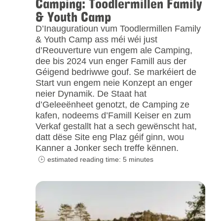
Camping: Toodlermillen Family
& Youth Camp
D’Inauguratioun vum Toodlermillen Family
& Youth Camp ass méi wéi just
d’Reouverture vun engem ale Camping,
dee bis 2024 vun enger Famill aus der
Géigend bedriwwe gouf. Se markéiert de
Start vun engem neie Konzept an enger
neier Dynamik. De Staat hat
d’Geleeënheet genotzt, de Camping ze
kafen, nodeems d’Famill Keiser en zum
Verkaf gestallt hat a sech gewënscht hat,
datt dëse Site eng Plaz géif ginn, wou
Kanner a Jonker sech treffe kënnen.
estimated reading time: 5 minutes