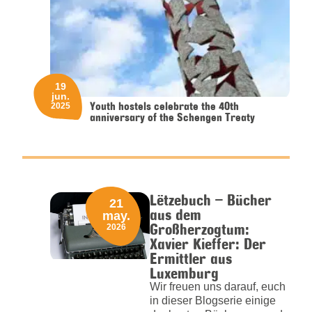
19
jun.
Youth hostels celebrate the 40th
2025
anniversary of the Schengen Treaty
Lëtzebuch – Bücher
21
aus dem
may.
Großherzogtum:
2026
Xavier Kieffer: Der
Ermittler aus
Luxemburg
Wir freuen uns darauf, euch
in dieser Blogserie einige