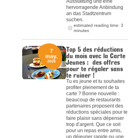
Ausstattung und eine
hervorragende Anbindung
an das Stadtzentrum
suchen.
estimated reading time: 3
minutes
Top 5 des réductions
7
du mois avec la Carte
may.
Jeunes : des offres
2026
pour te régaler sans
te ruiner !
Tu es jeune et tu souhaites
profiter pleinement de ta
carte ? Bonne nouvelle :
beaucoup de restaurants
partenaires proposent des
réductions spéciales pour te
faire plaisir sans dépenser
trop d'argent. Que ce soit
pour un repas entre amis,
un déjeuner rapide ou une