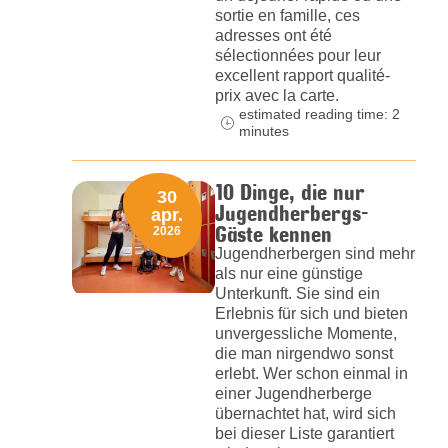
sortie en famille, ces
adresses ont été
sélectionnées pour leur
excellent rapport qualité-
prix avec la carte.
estimated reading time: 2
minutes
10 Dinge, die nur
30
Jugendherbergs-
apr.
Gäste kennen
2026
Jugendherbergen sind mehr
als nur eine günstige
Unterkunft. Sie sind ein
Erlebnis für sich und bieten
unvergessliche Momente,
die man nirgendwo sonst
erlebt. Wer schon einmal in
einer Jugendherberge
übernachtet hat, wird sich
bei dieser Liste garantiert