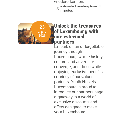
wiedererkennen.
estimated reading time: 4
minutes
Unlock the treasures
23
of Luxembourg with
apr.
our esteemed
2026
partners
Embark on an unforgettable
journey through
Luxembourg, where history,
culture, and adventure
converge, and do so while
enjoying exclusive benefits
courtesy of our valued
partners. Youth Hostels
Luxembourg is proud to
introduce our partners page,
a gateway to a world of
exclusive discounts and
offers designed to make
your Luxembourg