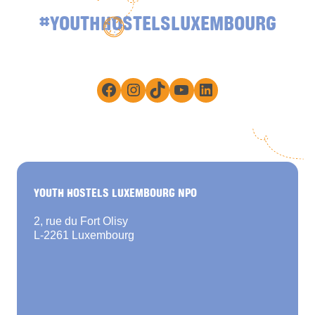
#YOUTHHOSTELSLUXEMBOURG
Facebook
Instagram
TikTok
YouTube
LinkedIn
YOUTH HOSTELS LUXEMBOURG NPO
2, rue du Fort Olisy
L-2261 Luxembourg