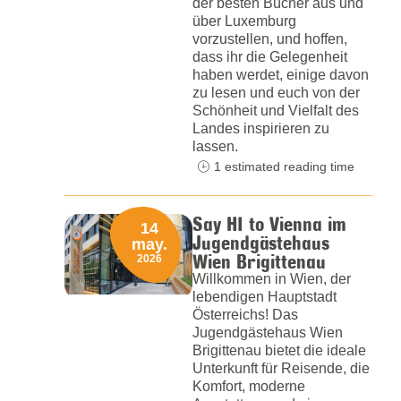
der besten Bücher aus und
über Luxemburg
vorzustellen, und hoffen,
dass ihr die Gelegenheit
haben werdet, einige davon
zu lesen und euch von der
Schönheit und Vielfalt des
Landes inspirieren zu
lassen.
1 estimated reading time
Say HI to Vienna im
14
Jugendgästehaus
may.
Wien Brigittenau
2026
Willkommen in Wien, der
lebendigen Hauptstadt
Österreichs! Das
Jugendgästehaus Wien
Brigittenau bietet die ideale
Unterkunft für Reisende, die
Komfort, moderne