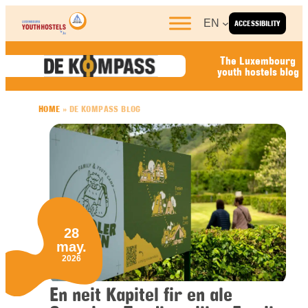
Skip to content
EN
ACCESSIBILITY
The Luxembourg
youth hostels blog
HOME
»
DE KOMPASS BLOG
28
may.
2026
En neit Kapitel fir en ale