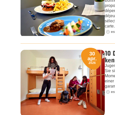
Bonne
propo
dépen
déjeu
sélec
carte.
es
10 
30
ken
apr.
2026
Jugen
Sie s
Momen
einer
garan
es