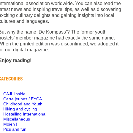
International association worldwide. You can also read the
latest news and inspiring travel tips, as well as discovering
exciting culinary delights and gaining insights into local
cultures and languages.
But why the name ‘De Kompass’? The former youth
hostels’ member magazine had exactly the same name.
When the printed edition was discontinued, we adopted it
for our digital magazine.
Enjoy reading!
CATEGORIES
CAJL Inside
Carte jeunes / EYCA
Childhood and Youth
Hiking and cycling
Hostelling International
Miscellaneous
Moien !
Pics and fun