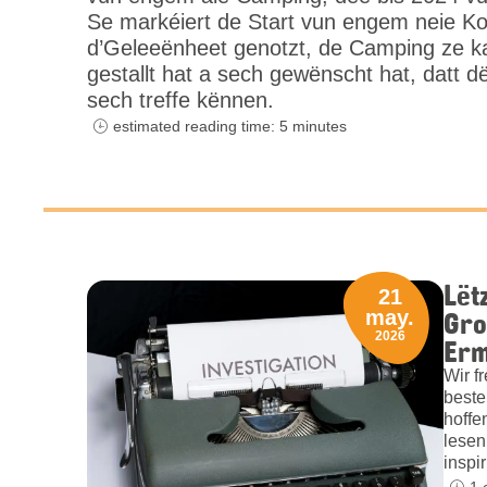
Se markéiert de Start vun engem neie Ko
d’Geleeënheet genotzt, de Camping ze k
gestallt hat a sech gewënscht hat, datt d
sech treffe kënnen.
estimated reading time: 5 minutes
Lët
21
Gro
may.
2026
Erm
Wir f
beste
hoffe
lesen
inspi
1 