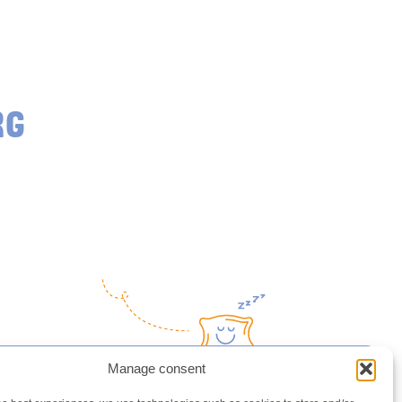
RG
Manage consent