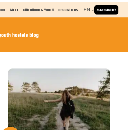
EN
ORE
MEET
CHILDHOOD & YOUTH
DISCOVER US
ACCESSIBILITY
outh hostels blog