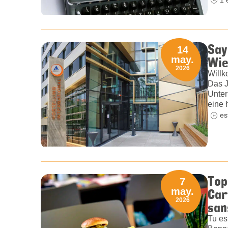
Say
14
Wie
may.
2026
Willk
Das J
Unter
eine 
es
Top
7
Car
may.
2026
san
Tu es