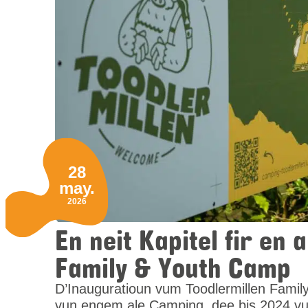
28
may.
2026
En neit Kapitel fir en
Family & Youth Camp
D’Inauguratioun vum Toodlermillen Famil
vun engem ale Camping, dee bis 2024 vu