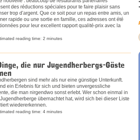
 nouvelle : beaucoup de restaurants partenaires
sent des réductions spéciales pour te faire plaisir sans
ser trop d'argent. Que ce soit pour un repas entre amis, un
ner rapide ou une sortie en famille, ces adresses ont été
tionnées pour leur excellent rapport qualité-prix avec la
timated reading time: 2 minutes
Dinge, die nur Jugendherbergs-Gäste
nen
dherbergen sind mehr als nur eine günstige Unterkunft.
ind ein Erlebnis für sich und bieten unvergessliche
te, die man nirgendwo sonst erlebt. Wer schon einmal in
 Jugendherberge übernachtet hat, wird sich bei dieser Liste
tiert wiedererkennen.
timated reading time: 4 minutes