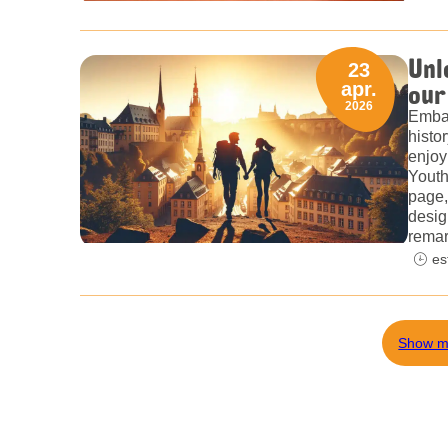
Unl
23
our
apr.
2026
Embar
histo
enjoy
Youth
page,
desig
remar
es
Show m