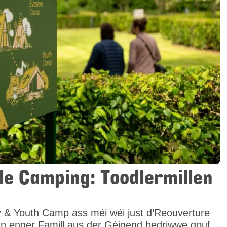
 ale Camping: Toodlermillen
y & Youth Camp ass méi wéi just d’Reouverture
n enger Famill aus der Géigend bedriwwe gouf.