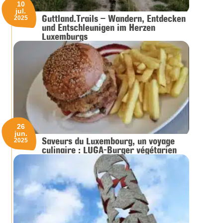
10
jul.
Guttland.Trails – Wandern, Entdecken
2025
und Entschleunigen im Herzen
Luxemburgs
26
jun.
Saveurs du Luxembourg, un voyage
2025
culinaire : LUGA-Burger végétarien