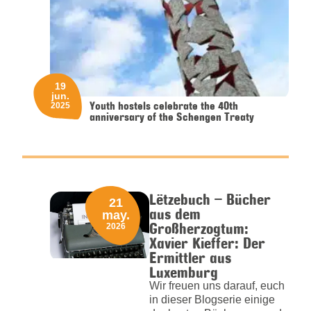
19
jun.
Youth hostels celebrate the 40th
2025
anniversary of the Schengen Treaty
Lëtzebuch – Bücher
21
aus dem
may.
Großherzogtum:
2026
Xavier Kieffer: Der
Ermittler aus
Luxemburg
Wir freuen uns darauf, euch
in dieser Blogserie einige