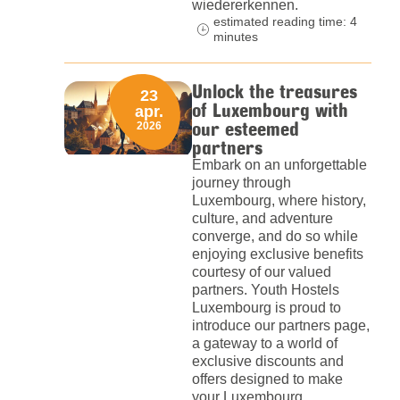
wiedererkennen.
estimated reading time: 4
minutes
Unlock the treasures
23
of Luxembourg with
apr.
our esteemed
2026
partners
Embark on an unforgettable
journey through
Luxembourg, where history,
culture, and adventure
converge, and do so while
enjoying exclusive benefits
courtesy of our valued
partners. Youth Hostels
Luxembourg is proud to
introduce our partners page,
a gateway to a world of
exclusive discounts and
offers designed to make
your Luxembourg