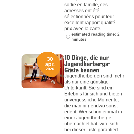
sortie en famille, ces
adresses ont été
sélectionnées pour leur
excellent rapport qualité-
prix avec la carte.
estimated reading time: 2
minutes
10 Dinge, die nur
30
Jugendherbergs-
apr.
Gäste kennen
2026
Jugendherbergen sind mehr
als nur eine günstige
Unterkunft. Sie sind ein
Erlebnis für sich und bieten
unvergessliche Momente,
die man nirgendwo sonst
erlebt. Wer schon einmal in
einer Jugendherberge
übernachtet hat, wird sich
bei dieser Liste garantiert