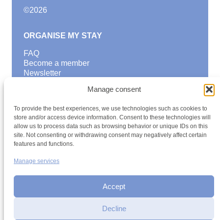
©
2026
ORGANISE MY STAY
FAQ
Become a member
Newsletter
Blog
Manage consent
GOOD TO KNOW
To provide the best experiences, we use technologies such as cookies to
Find a youth hostel
store and/or access device information. Consent to these technologies will
allow us to process data such as browsing behavior or unique IDs on this
Discover activities
site. Not consenting or withdrawing consent may negatively affect certain
School Trips and group excursions
features and functions.
Teambuilding
Youth Hostels Luxembourg NPO
Manage services
is a member of
Accept
Decline