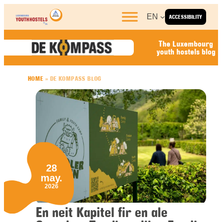
Skip to content
EN
ACCESSIBILITY
The Luxembourg
youth hostels blog
HOME
»
DE KOMPASS BLOG
28
may.
2026
En neit Kapitel fir en ale