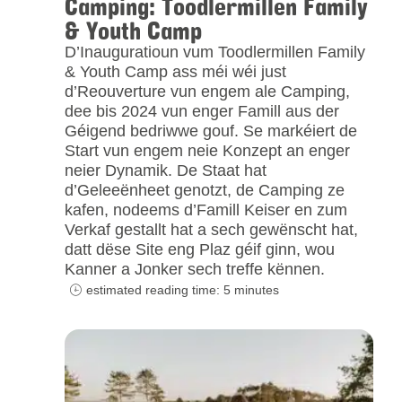
Camping: Toodlermillen Family
& Youth Camp
D’Inauguratioun vum Toodlermillen Family
& Youth Camp ass méi wéi just
d’Reouverture vun engem ale Camping,
dee bis 2024 vun enger Famill aus der
Géigend bedriwwe gouf. Se markéiert de
Start vun engem neie Konzept an enger
neier Dynamik. De Staat hat
d’Geleeënheet genotzt, de Camping ze
kafen, nodeems d’Famill Keiser en zum
Verkaf gestallt hat a sech gewënscht hat,
datt dëse Site eng Plaz géif ginn, wou
Kanner a Jonker sech treffe kënnen.
estimated reading time: 5 minutes