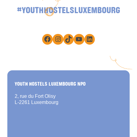
#YOUTHHOSTELSLUXEMBOURG
Facebook
Instagram
TikTok
YouTube
LinkedIn
YOUTH HOSTELS LUXEMBOURG NPO
2, rue du Fort Olisy
L-2261 Luxembourg