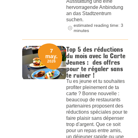
Ausstattung und eine
hervorragende Anbindung
an das Stadtzentrum
suchen.
estimated reading time: 3
minutes
Top 5 des réductions
7
du mois avec la Carte
may.
Jeunes : des offres
2026
pour te régaler sans
te ruiner !
Tu es jeune et tu souhaites
profiter pleinement de ta
carte ? Bonne nouvelle :
beaucoup de restaurants
partenaires proposent des
réductions spéciales pour te
faire plaisir sans dépenser
trop d'argent. Que ce soit
pour un repas entre amis,
un déjeuner rapide ou une