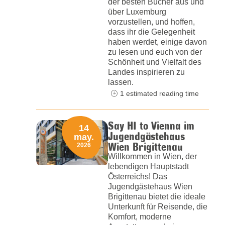
der besten Bücher aus und
über Luxemburg
vorzustellen, und hoffen,
dass ihr die Gelegenheit
haben werdet, einige davon
zu lesen und euch von der
Schönheit und Vielfalt des
Landes inspirieren zu
lassen.
1 estimated reading time
Say HI to Vienna im
14
Jugendgästehaus
may.
Wien Brigittenau
2026
Willkommen in Wien, der
lebendigen Hauptstadt
Österreichs! Das
Jugendgästehaus Wien
Brigittenau bietet die ideale
Unterkunft für Reisende, die
Komfort, moderne