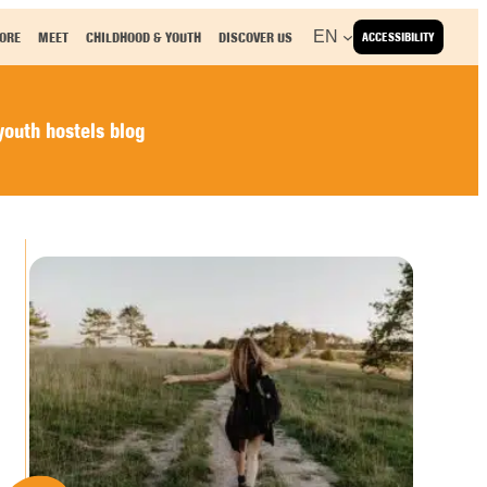
EN
ORE
MEET
CHILDHOOD & YOUTH
DISCOVER US
ACCESSIBILITY
outh hostels blog