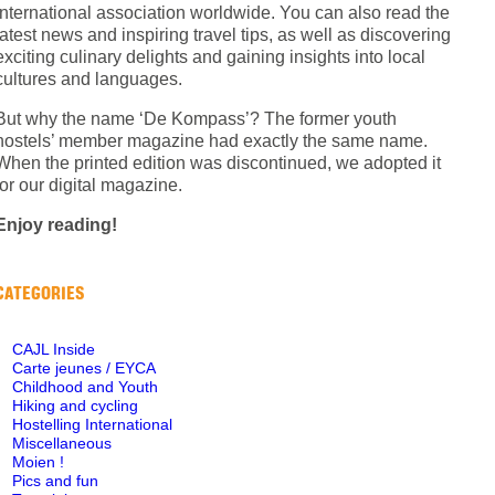
International association worldwide. You can also read the
latest news and inspiring travel tips, as well as discovering
exciting culinary delights and gaining insights into local
cultures and languages.
But why the name ‘De Kompass’? The former youth
hostels’ member magazine had exactly the same name.
When the printed edition was discontinued, we adopted it
for our digital magazine.
Enjoy reading!
CATEGORIES
CAJL Inside
Carte jeunes / EYCA
Childhood and Youth
Hiking and cycling
Hostelling International
Miscellaneous
Moien !
Pics and fun