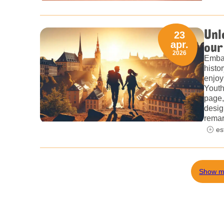
Unl
23
our
apr.
2026
Embar
histo
enjoy
Youth
page,
desig
remar
es
Show m