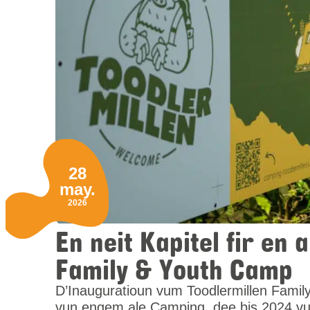
28
may.
2026
En neit Kapitel fir en
Family & Youth Camp
D’Inauguratioun vum Toodlermillen Famil
vun engem ale Camping, dee bis 2024 vu