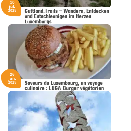
10
jul.
Guttland.Trails – Wandern, Entdecken
2025
und Entschleunigen im Herzen
Luxemburgs
26
jun.
Saveurs du Luxembourg, un voyage
2025
culinaire : LUGA-Burger végétarien