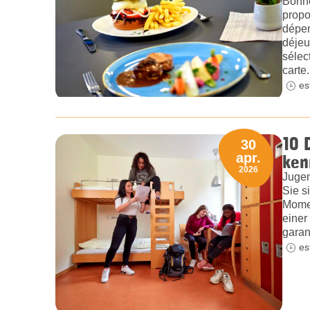
Bonne
propo
dépen
déjeu
sélec
carte.
es
10 
30
ken
apr.
2026
Jugen
Sie s
Momen
einer
garan
es