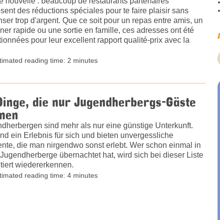
 nouvelle : beaucoup de restaurants partenaires
sent des réductions spéciales pour te faire plaisir sans
ser trop d'argent. Que ce soit pour un repas entre amis, un
ner rapide ou une sortie en famille, ces adresses ont été
tionnées pour leur excellent rapport qualité-prix avec la
timated reading time: 2 minutes
Dinge, die nur Jugendherbergs-Gäste
nen
dherbergen sind mehr als nur eine günstige Unterkunft.
ind ein Erlebnis für sich und bieten unvergessliche
te, die man nirgendwo sonst erlebt. Wer schon einmal in
 Jugendherberge übernachtet hat, wird sich bei dieser Liste
tiert wiedererkennen.
timated reading time: 4 minutes