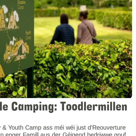
 ale Camping: Toodlermillen
y & Youth Camp ass méi wéi just d’Reouverture
n enger Famill aus der Géigend bedriwwe gouf.