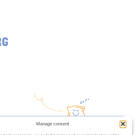
RG
Manage consent