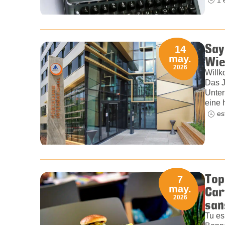
Say
14
Wie
may.
2026
Willk
Das J
Unter
eine 
es
Top
7
Car
may.
2026
san
Tu es