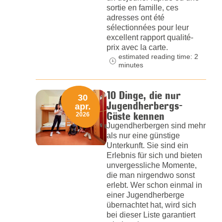
sortie en famille, ces
adresses ont été
sélectionnées pour leur
excellent rapport qualité-
prix avec la carte.
estimated reading time: 2
minutes
10 Dinge, die nur
30
Jugendherbergs-
apr.
Gäste kennen
2026
Jugendherbergen sind mehr
als nur eine günstige
Unterkunft. Sie sind ein
Erlebnis für sich und bieten
unvergessliche Momente,
die man nirgendwo sonst
erlebt. Wer schon einmal in
einer Jugendherberge
übernachtet hat, wird sich
bei dieser Liste garantiert