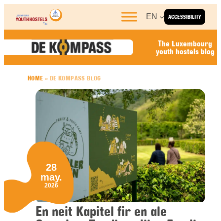
Skip to content
EN
ACCESSIBILITY
The Luxembourg
youth hostels blog
HOME
»
DE KOMPASS BLOG
28
may.
2026
En neit Kapitel fir en ale