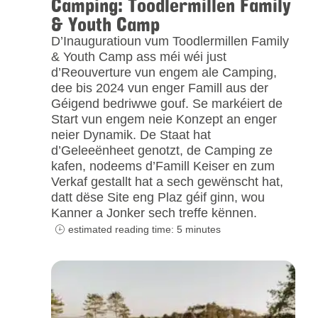
Camping: Toodlermillen Family
& Youth Camp
D’Inauguratioun vum Toodlermillen Family
& Youth Camp ass méi wéi just
d’Reouverture vun engem ale Camping,
dee bis 2024 vun enger Famill aus der
Géigend bedriwwe gouf. Se markéiert de
Start vun engem neie Konzept an enger
neier Dynamik. De Staat hat
d’Geleeënheet genotzt, de Camping ze
kafen, nodeems d’Famill Keiser en zum
Verkaf gestallt hat a sech gewënscht hat,
datt dëse Site eng Plaz géif ginn, wou
Kanner a Jonker sech treffe kënnen.
estimated reading time: 5 minutes