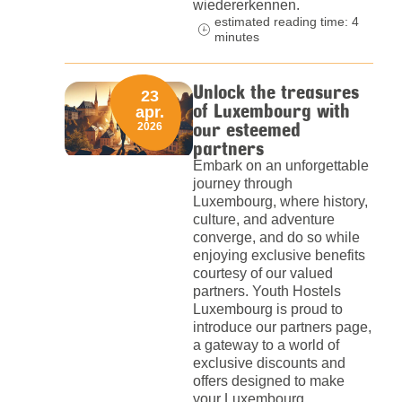
wiedererkennen.
estimated reading time: 4
minutes
Unlock the treasures
23
of Luxembourg with
apr.
our esteemed
2026
partners
Embark on an unforgettable
journey through
Luxembourg, where history,
culture, and adventure
converge, and do so while
enjoying exclusive benefits
courtesy of our valued
partners. Youth Hostels
Luxembourg is proud to
introduce our partners page,
a gateway to a world of
exclusive discounts and
offers designed to make
your Luxembourg