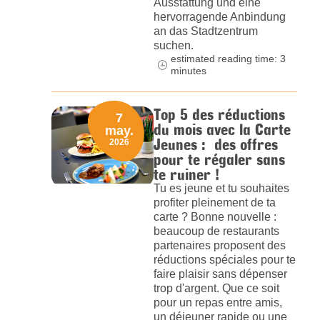
Ausstattung und eine
hervorragende Anbindung
an das Stadtzentrum
suchen.
estimated reading time: 3
minutes
Top 5 des réductions
7
du mois avec la Carte
may.
Jeunes : des offres
2026
pour te régaler sans
te ruiner !
Tu es jeune et tu souhaites
profiter pleinement de ta
carte ? Bonne nouvelle :
beaucoup de restaurants
partenaires proposent des
réductions spéciales pour te
faire plaisir sans dépenser
trop d'argent. Que ce soit
pour un repas entre amis,
un déjeuner rapide ou une