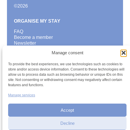
©
2026
ORGANISE MY STAY
FAQ
Become a member
Newsletter
Blog
Manage consent
GOOD TO KNOW
To provide the best experiences, we use technologies such as cookies to
Find a youth hostel
store and/or access device information. Consent to these technologies will
allow us to process data such as browsing behavior or unique IDs on this
Discover activities
site. Not consenting or withdrawing consent may negatively affect certain
School Trips and group excursions
features and functions.
Teambuilding
Youth Hostels Luxembourg NPO
Manage services
is a member of
Accept
Decline