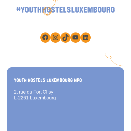
#YOUTHHOSTELSLUXEMBOURG
Facebook
Instagram
TikTok
YouTube
LinkedIn
YOUTH HOSTELS LUXEMBOURG NPO
2, rue du Fort Olisy
L-2261 Luxembourg