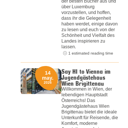
der besten Bücher aus und
über Luxemburg
vorzustellen, und hoffen,
dass ihr die Gelegenheit
haben werdet, einige davon
zu lesen und euch von der
Schönheit und Vielfalt des
Landes inspirieren zu
lassen.
1 estimated reading time
Say HI to Vienna im
14
Jugendgästehaus
may.
Wien Brigittenau
2026
Willkommen in Wien, der
lebendigen Hauptstadt
Österreichs! Das
Jugendgästehaus Wien
Brigittenau bietet die ideale
Unterkunft für Reisende, die
Komfort, moderne