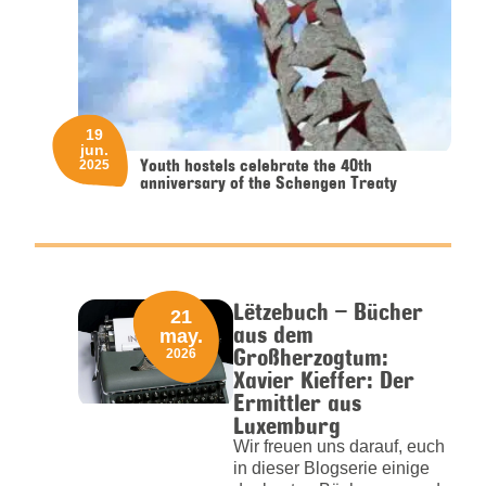
19
jun.
Youth hostels celebrate the 40th
2025
anniversary of the Schengen Treaty
Lëtzebuch – Bücher
21
aus dem
may.
Großherzogtum:
2026
Xavier Kieffer: Der
Ermittler aus
Luxemburg
Wir freuen uns darauf, euch
in dieser Blogserie einige