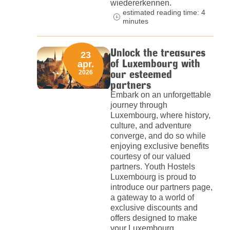
wiedererkennen.
estimated reading time: 4
minutes
Unlock the treasures
23
of Luxembourg with
apr.
our esteemed
2026
partners
Embark on an unforgettable
journey through
Luxembourg, where history,
culture, and adventure
converge, and do so while
enjoying exclusive benefits
courtesy of our valued
partners. Youth Hostels
Luxembourg is proud to
introduce our partners page,
a gateway to a world of
exclusive discounts and
offers designed to make
your Luxembourg