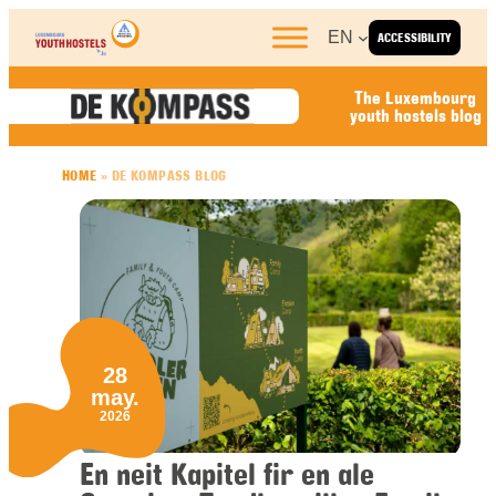
Skip to content
EN
ACCESSIBILITY
The Luxembourg
youth hostels blog
HOME
»
DE KOMPASS BLOG
28
may.
2026
En neit Kapitel fir en ale