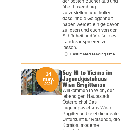
der besten Bücher aus und
über Luxemburg
vorzustellen, und hoffen,
dass ihr die Gelegenheit
haben werdet, einige davon
zu lesen und euch von der
Schönheit und Vielfalt des
Landes inspirieren zu
lassen.
1 estimated reading time
Say HI to Vienna im
14
Jugendgästehaus
may.
Wien Brigittenau
2026
Willkommen in Wien, der
lebendigen Hauptstadt
Österreichs! Das
Jugendgästehaus Wien
Brigittenau bietet die ideale
Unterkunft für Reisende, die
Komfort, moderne