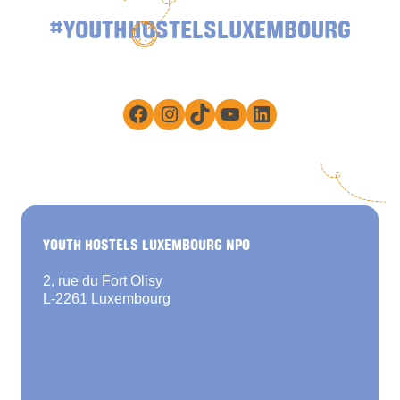
#YOUTHHOSTELSLUXEMBOURG
Facebook
Instagram
TikTok
YouTube
LinkedIn
YOUTH HOSTELS LUXEMBOURG NPO
2, rue du Fort Olisy
L-2261 Luxembourg