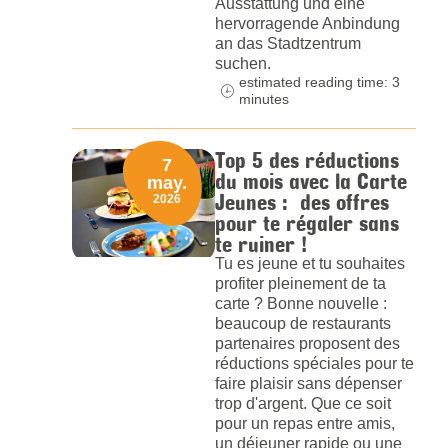
Ausstattung und eine
hervorragende Anbindung
an das Stadtzentrum
suchen.
estimated reading time: 3
minutes
Top 5 des réductions
7
du mois avec la Carte
may.
Jeunes : des offres
2026
pour te régaler sans
te ruiner !
Tu es jeune et tu souhaites
profiter pleinement de ta
carte ? Bonne nouvelle :
beaucoup de restaurants
partenaires proposent des
réductions spéciales pour te
faire plaisir sans dépenser
trop d'argent. Que ce soit
pour un repas entre amis,
un déjeuner rapide ou une