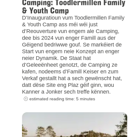
Camping: Toodlermillen Family
& Youth Camp
D’Inauguratioun vum Toodlermillen Family
& Youth Camp ass méi wéi just
d’Reouverture vun engem ale Camping,
dee bis 2024 vun enger Famill aus der
Géigend bedriwwe gouf. Se markéiert de
Start vun engem neie Konzept an enger
neier Dynamik. De Staat hat
d’Geleeënheet genotzt, de Camping ze
kafen, nodeems d’Famill Keiser en zum
Verkaf gestallt hat a sech gewënscht hat,
datt dëse Site eng Plaz géif ginn, wou
Kanner a Jonker sech treffe kënnen.
estimated reading time: 5 minutes