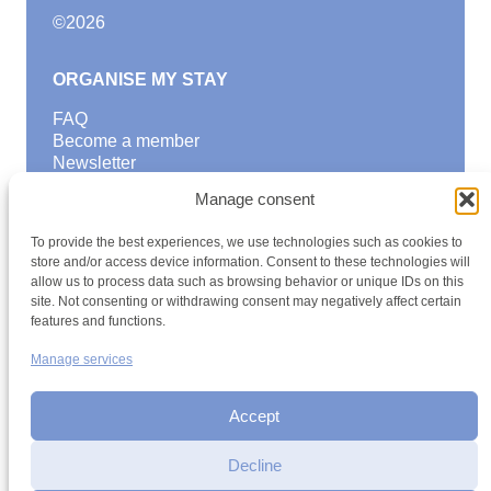
©
2026
ORGANISE MY STAY
FAQ
Become a member
Newsletter
Blog
Manage consent
GOOD TO KNOW
To provide the best experiences, we use technologies such as cookies to
Find a youth hostel
store and/or access device information. Consent to these technologies will
allow us to process data such as browsing behavior or unique IDs on this
Discover activities
site. Not consenting or withdrawing consent may negatively affect certain
School Trips and group excursions
features and functions.
Teambuilding
Youth Hostels Luxembourg NPO
Manage services
is a member of
Accept
Decline