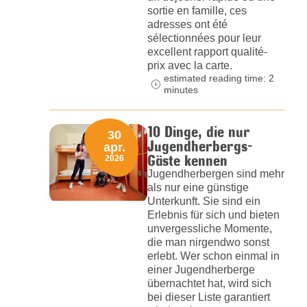
sortie en famille, ces
adresses ont été
sélectionnées pour leur
excellent rapport qualité-
prix avec la carte.
estimated reading time: 2
minutes
10 Dinge, die nur
30
Jugendherbergs-
apr.
Gäste kennen
2026
Jugendherbergen sind mehr
als nur eine günstige
Unterkunft. Sie sind ein
Erlebnis für sich und bieten
unvergessliche Momente,
die man nirgendwo sonst
erlebt. Wer schon einmal in
einer Jugendherberge
übernachtet hat, wird sich
bei dieser Liste garantiert