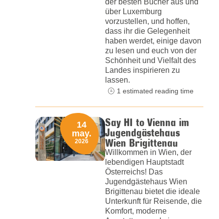
der besten Bücher aus und
über Luxemburg
vorzustellen, und hoffen,
dass ihr die Gelegenheit
haben werdet, einige davon
zu lesen und euch von der
Schönheit und Vielfalt des
Landes inspirieren zu
lassen.
1 estimated reading time
Say HI to Vienna im
14
Jugendgästehaus
may.
Wien Brigittenau
2026
Willkommen in Wien, der
lebendigen Hauptstadt
Österreichs! Das
Jugendgästehaus Wien
Brigittenau bietet die ideale
Unterkunft für Reisende, die
Komfort, moderne