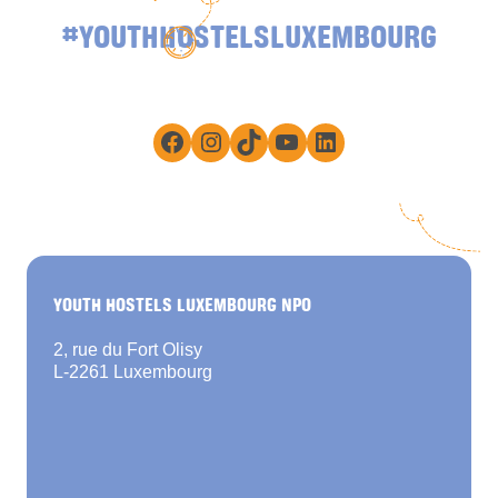
#YOUTHHOSTELSLUXEMBOURG
Facebook
Instagram
TikTok
YouTube
LinkedIn
YOUTH HOSTELS LUXEMBOURG NPO
2, rue du Fort Olisy
L-2261 Luxembourg