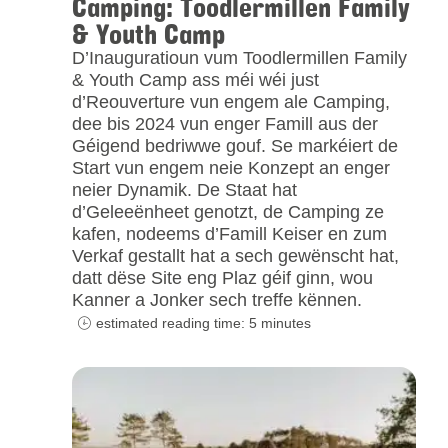
Camping: Toodlermillen Family
& Youth Camp
D’Inauguratioun vum Toodlermillen Family
& Youth Camp ass méi wéi just
d’Reouverture vun engem ale Camping,
dee bis 2024 vun enger Famill aus der
Géigend bedriwwe gouf. Se markéiert de
Start vun engem neie Konzept an enger
neier Dynamik. De Staat hat
d’Geleeënheet genotzt, de Camping ze
kafen, nodeems d’Famill Keiser en zum
Verkaf gestallt hat a sech gewënscht hat,
datt dëse Site eng Plaz géif ginn, wou
Kanner a Jonker sech treffe kënnen.
estimated reading time: 5 minutes