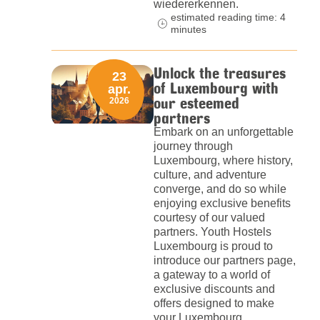
wiedererkennen.
estimated reading time: 4
minutes
Unlock the treasures
23
of Luxembourg with
apr.
our esteemed
2026
partners
Embark on an unforgettable
journey through
Luxembourg, where history,
culture, and adventure
converge, and do so while
enjoying exclusive benefits
courtesy of our valued
partners. Youth Hostels
Luxembourg is proud to
introduce our partners page,
a gateway to a world of
exclusive discounts and
offers designed to make
your Luxembourg