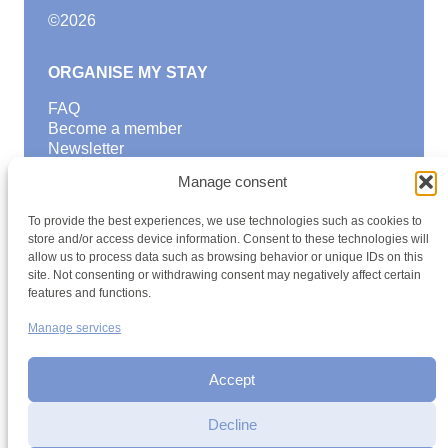
©
2026
ORGANISE MY STAY
FAQ
Become a member
Newsletter
Blog
Manage consent
GOOD TO KNOW
To provide the best experiences, we use technologies such as cookies to
Find a youth hostel
store and/or access device information. Consent to these technologies will
allow us to process data such as browsing behavior or unique IDs on this
Discover activities
site. Not consenting or withdrawing consent may negatively affect certain
School Trips and group excursions
features and functions.
Teambuilding
Youth Hostels Luxembourg NPO
Manage services
is a member of
Accept
Decline