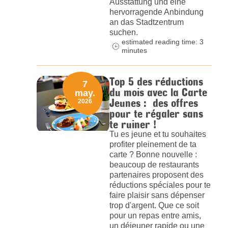
Ausstattung und eine
hervorragende Anbindung
an das Stadtzentrum
suchen.
estimated reading time: 3
minutes
Top 5 des réductions
7
du mois avec la Carte
may.
Jeunes : des offres
2026
pour te régaler sans
te ruiner !
Tu es jeune et tu souhaites
profiter pleinement de ta
carte ? Bonne nouvelle :
beaucoup de restaurants
partenaires proposent des
réductions spéciales pour te
faire plaisir sans dépenser
trop d'argent. Que ce soit
pour un repas entre amis,
un déjeuner rapide ou une