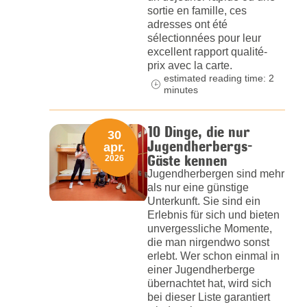
sortie en famille, ces
adresses ont été
sélectionnées pour leur
excellent rapport qualité-
prix avec la carte.
estimated reading time: 2
minutes
10 Dinge, die nur
30
Jugendherbergs-
apr.
Gäste kennen
2026
Jugendherbergen sind mehr
als nur eine günstige
Unterkunft. Sie sind ein
Erlebnis für sich und bieten
unvergessliche Momente,
die man nirgendwo sonst
erlebt. Wer schon einmal in
einer Jugendherberge
übernachtet hat, wird sich
bei dieser Liste garantiert