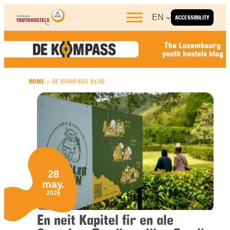
Skip to content
EN
ACCESSIBILITY
The Luxembourg
youth hostels blog
HOME
»
DE KOMPASS BLOG
28
may.
2026
En neit Kapitel fir en ale