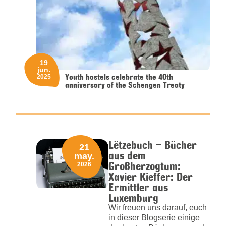
19
jun.
Youth hostels celebrate the 40th
2025
anniversary of the Schengen Treaty
Lëtzebuch – Bücher
21
aus dem
may.
Großherzogtum:
2026
Xavier Kieffer: Der
Ermittler aus
Luxemburg
Wir freuen uns darauf, euch
in dieser Blogserie einige