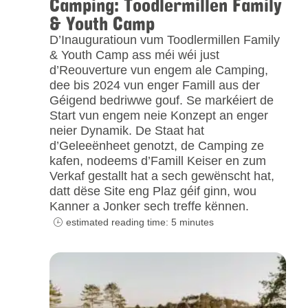
Camping: Toodlermillen Family
& Youth Camp
D’Inauguratioun vum Toodlermillen Family
& Youth Camp ass méi wéi just
d’Reouverture vun engem ale Camping,
dee bis 2024 vun enger Famill aus der
Géigend bedriwwe gouf. Se markéiert de
Start vun engem neie Konzept an enger
neier Dynamik. De Staat hat
d’Geleeënheet genotzt, de Camping ze
kafen, nodeems d’Famill Keiser en zum
Verkaf gestallt hat a sech gewënscht hat,
datt dëse Site eng Plaz géif ginn, wou
Kanner a Jonker sech treffe kënnen.
estimated reading time: 5 minutes