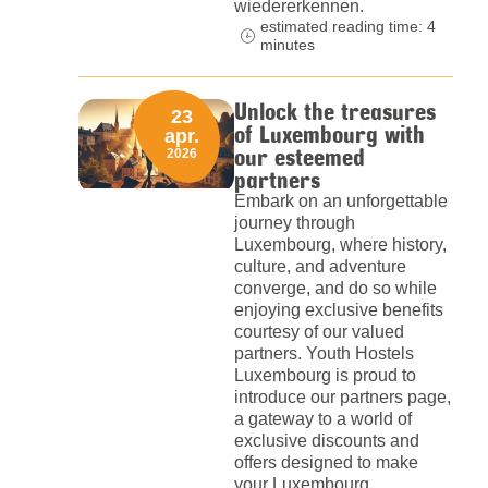
wiedererkennen.
estimated reading time: 4
minutes
Unlock the treasures
23
of Luxembourg with
apr.
our esteemed
2026
partners
Embark on an unforgettable
journey through
Luxembourg, where history,
culture, and adventure
converge, and do so while
enjoying exclusive benefits
courtesy of our valued
partners. Youth Hostels
Luxembourg is proud to
introduce our partners page,
a gateway to a world of
exclusive discounts and
offers designed to make
your Luxembourg