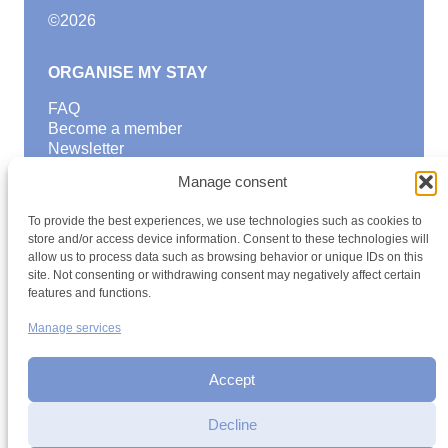
©
2026
ORGANISE MY STAY
FAQ
Become a member
Newsletter
Blog
Manage consent
GOOD TO KNOW
To provide the best experiences, we use technologies such as cookies to
Find a youth hostel
store and/or access device information. Consent to these technologies will
allow us to process data such as browsing behavior or unique IDs on this
Discover activities
site. Not consenting or withdrawing consent may negatively affect certain
School Trips and group excursions
features and functions.
Teambuilding
Youth Hostels Luxembourg NPO
Manage services
is a member of
Accept
Decline