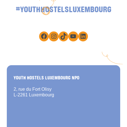
#YOUTHHOSTELSLUXEMBOURG
Facebook
Instagram
TikTok
YouTube
LinkedIn
YOUTH HOSTELS LUXEMBOURG NPO
2, rue du Fort Olisy
L-2261 Luxembourg