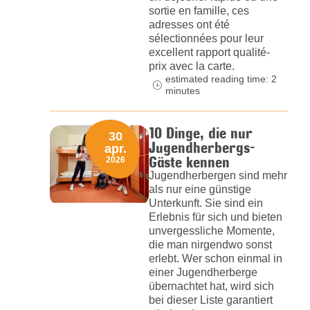
sortie en famille, ces
adresses ont été
sélectionnées pour leur
excellent rapport qualité-
prix avec la carte.
estimated reading time: 2
minutes
10 Dinge, die nur
30
Jugendherbergs-
apr.
Gäste kennen
2026
Jugendherbergen sind mehr
als nur eine günstige
Unterkunft. Sie sind ein
Erlebnis für sich und bieten
unvergessliche Momente,
die man nirgendwo sonst
erlebt. Wer schon einmal in
einer Jugendherberge
übernachtet hat, wird sich
bei dieser Liste garantiert