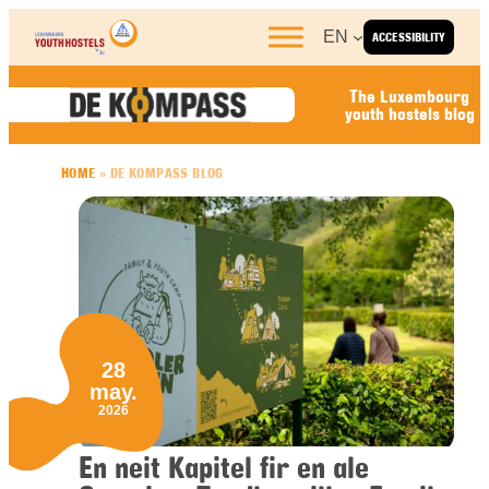
Skip to content
EN
ACCESSIBILITY
The Luxembourg
youth hostels blog
HOME
»
DE KOMPASS BLOG
28
may.
2026
En neit Kapitel fir en ale