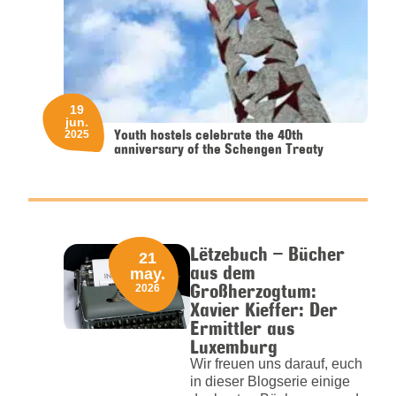
19
jun.
Youth hostels celebrate the 40th
2025
anniversary of the Schengen Treaty
Lëtzebuch – Bücher
21
aus dem
may.
Großherzogtum:
2026
Xavier Kieffer: Der
Ermittler aus
Luxemburg
Wir freuen uns darauf, euch
in dieser Blogserie einige