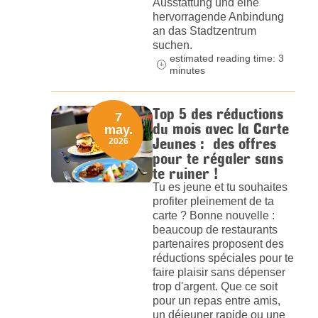
Ausstattung und eine
hervorragende Anbindung
an das Stadtzentrum
suchen.
estimated reading time: 3
minutes
Top 5 des réductions
7
du mois avec la Carte
may.
Jeunes : des offres
2026
pour te régaler sans
te ruiner !
Tu es jeune et tu souhaites
profiter pleinement de ta
carte ? Bonne nouvelle :
beaucoup de restaurants
partenaires proposent des
réductions spéciales pour te
faire plaisir sans dépenser
trop d'argent. Que ce soit
pour un repas entre amis,
un déjeuner rapide ou une