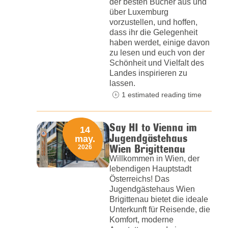
der besten Bücher aus und
über Luxemburg
vorzustellen, und hoffen,
dass ihr die Gelegenheit
haben werdet, einige davon
zu lesen und euch von der
Schönheit und Vielfalt des
Landes inspirieren zu
lassen.
1 estimated reading time
Say HI to Vienna im
14
Jugendgästehaus
may.
Wien Brigittenau
2026
Willkommen in Wien, der
lebendigen Hauptstadt
Österreichs! Das
Jugendgästehaus Wien
Brigittenau bietet die ideale
Unterkunft für Reisende, die
Komfort, moderne