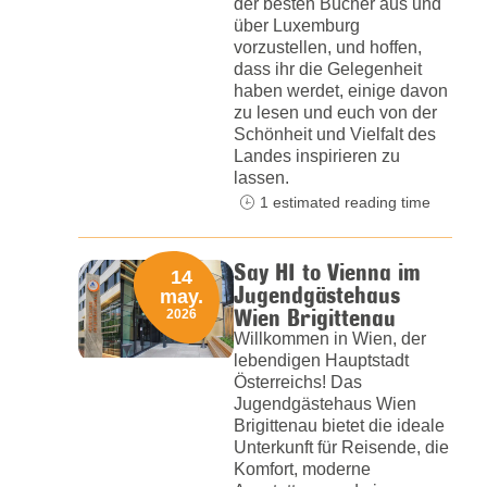
der besten Bücher aus und
über Luxemburg
vorzustellen, und hoffen,
dass ihr die Gelegenheit
haben werdet, einige davon
zu lesen und euch von der
Schönheit und Vielfalt des
Landes inspirieren zu
lassen.
1 estimated reading time
Say HI to Vienna im
14
Jugendgästehaus
may.
Wien Brigittenau
2026
Willkommen in Wien, der
lebendigen Hauptstadt
Österreichs! Das
Jugendgästehaus Wien
Brigittenau bietet die ideale
Unterkunft für Reisende, die
Komfort, moderne