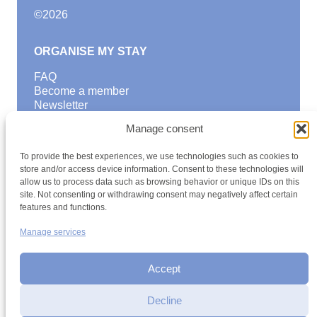
©
2026
ORGANISE MY STAY
FAQ
Become a member
Newsletter
Blog
Manage consent
GOOD TO KNOW
To provide the best experiences, we use technologies such as cookies to
Find a youth hostel
store and/or access device information. Consent to these technologies will
allow us to process data such as browsing behavior or unique IDs on this
Discover activities
site. Not consenting or withdrawing consent may negatively affect certain
School Trips and group excursions
features and functions.
Teambuilding
Youth Hostels Luxembourg NPO
Manage services
is a member of
Accept
Decline