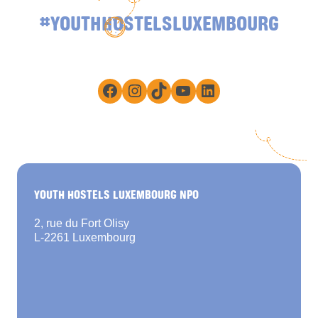
#YOUTHHOSTELSLUXEMBOURG
Facebook
Instagram
TikTok
YouTube
LinkedIn
YOUTH HOSTELS LUXEMBOURG NPO
2, rue du Fort Olisy
L-2261 Luxembourg