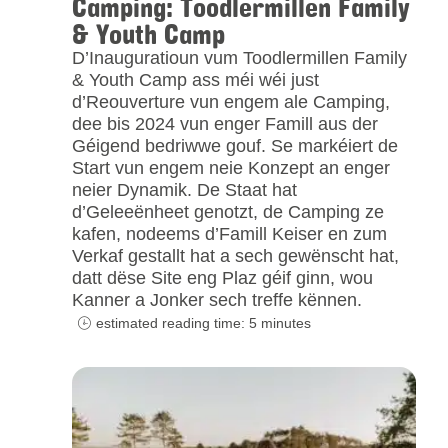
Camping: Toodlermillen Family
& Youth Camp
D’Inauguratioun vum Toodlermillen Family
& Youth Camp ass méi wéi just
d’Reouverture vun engem ale Camping,
dee bis 2024 vun enger Famill aus der
Géigend bedriwwe gouf. Se markéiert de
Start vun engem neie Konzept an enger
neier Dynamik. De Staat hat
d’Geleeënheet genotzt, de Camping ze
kafen, nodeems d’Famill Keiser en zum
Verkaf gestallt hat a sech gewënscht hat,
datt dëse Site eng Plaz géif ginn, wou
Kanner a Jonker sech treffe kënnen.
estimated reading time: 5 minutes