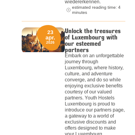
wiedererkennen.
estimated reading time: 4
minutes
Unlock the treasures
23
of Luxembourg with
apr.
our esteemed
2026
partners
Embark on an unforgettable
journey through
Luxembourg, where history,
culture, and adventure
converge, and do so while
enjoying exclusive benefits
courtesy of our valued
partners. Youth Hostels
Luxembourg is proud to
introduce our partners page,
a gateway to a world of
exclusive discounts and
offers designed to make
your Luxembourg