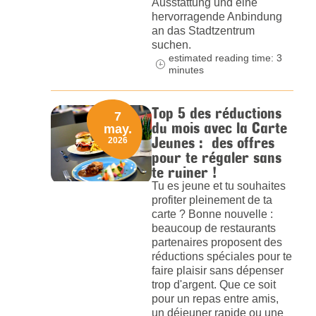
Ausstattung und eine
hervorragende Anbindung
an das Stadtzentrum
suchen.
estimated reading time: 3
minutes
Top 5 des réductions
7
du mois avec la Carte
may.
Jeunes : des offres
2026
pour te régaler sans
te ruiner !
Tu es jeune et tu souhaites
profiter pleinement de ta
carte ? Bonne nouvelle :
beaucoup de restaurants
partenaires proposent des
réductions spéciales pour te
faire plaisir sans dépenser
trop d'argent. Que ce soit
pour un repas entre amis,
un déjeuner rapide ou une