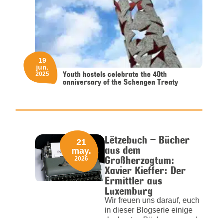
19
jun.
Youth hostels celebrate the 40th
2025
anniversary of the Schengen Treaty
Lëtzebuch – Bücher
21
aus dem
may.
Großherzogtum:
2026
Xavier Kieffer: Der
Ermittler aus
Luxemburg
Wir freuen uns darauf, euch
in dieser Blogserie einige