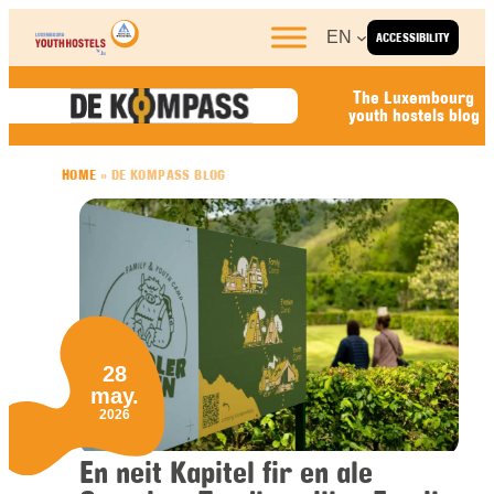
Skip to content
EN
ACCESSIBILITY
The Luxembourg
youth hostels blog
HOME
»
DE KOMPASS BLOG
28
may.
2026
En neit Kapitel fir en ale