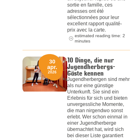
sortie en famille, ces
adresses ont été
sélectionnées pour leur
excellent rapport qualité-
prix avec la carte.
estimated reading time: 2
minutes
10 Dinge, die nur
30
Jugendherbergs-
apr.
Gäste kennen
2026
Jugendherbergen sind mehr
als nur eine günstige
Unterkunft. Sie sind ein
Erlebnis für sich und bieten
unvergessliche Momente,
die man nirgendwo sonst
erlebt. Wer schon einmal in
einer Jugendherberge
übernachtet hat, wird sich
bei dieser Liste garantiert