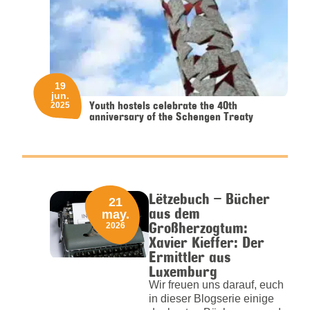
19
jun.
Youth hostels celebrate the 40th
2025
anniversary of the Schengen Treaty
Lëtzebuch – Bücher
21
aus dem
may.
Großherzogtum:
2026
Xavier Kieffer: Der
Ermittler aus
Luxemburg
Wir freuen uns darauf, euch
in dieser Blogserie einige