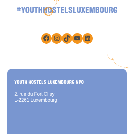
#YOUTHHOSTELSLUXEMBOURG
Facebook
Instagram
TikTok
YouTube
LinkedIn
YOUTH HOSTELS LUXEMBOURG NPO
2, rue du Fort Olisy
L-2261 Luxembourg