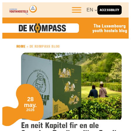
Skip to content
EN
ACCESSIBILITY
The Luxembourg
youth hostels blog
HOME
»
DE KOMPASS BLOG
28
may.
2026
En neit Kapitel fir en ale