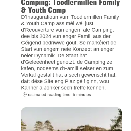
Camping: Toodlermillen Family
& Youth Camp
D’Inauguratioun vum Toodlermillen Family
& Youth Camp ass méi wéi just
d’Reouverture vun engem ale Camping,
dee bis 2024 vun enger Famill aus der
Géigend bedriwwe gouf. Se markéiert de
Start vun engem neie Konzept an enger
neier Dynamik. De Staat hat
d’Geleeënheet genotzt, de Camping ze
kafen, nodeems d’Famill Keiser en zum
Verkaf gestallt hat a sech gewënscht hat,
datt dëse Site eng Plaz géif ginn, wou
Kanner a Jonker sech treffe kënnen.
estimated reading time: 5 minutes