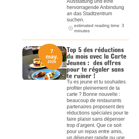
Ausstattung und eine
hervorragende Anbindung
an das Stadtzentrum
suchen.
estimated reading time: 3
minutes
Top 5 des réductions
7
du mois avec la Carte
may.
Jeunes : des offres
2026
pour te régaler sans
te ruiner !
Tu es jeune et tu souhaites
profiter pleinement de ta
carte ? Bonne nouvelle :
beaucoup de restaurants
partenaires proposent des
réductions spéciales pour te
faire plaisir sans dépenser
trop d'argent. Que ce soit
pour un repas entre amis,
un déjeuner rapide ou une