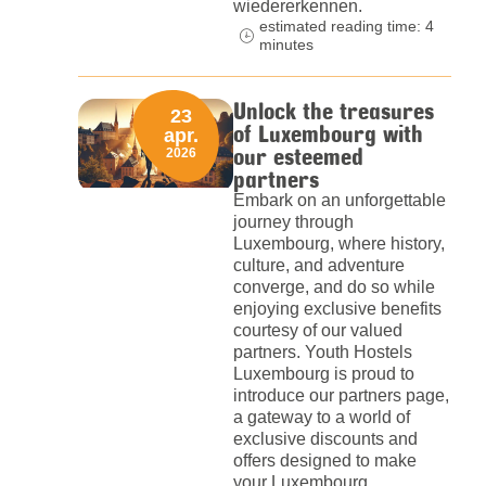
wiedererkennen.
estimated reading time: 4
minutes
Unlock the treasures
23
of Luxembourg with
apr.
our esteemed
2026
partners
Embark on an unforgettable
journey through
Luxembourg, where history,
culture, and adventure
converge, and do so while
enjoying exclusive benefits
courtesy of our valued
partners. Youth Hostels
Luxembourg is proud to
introduce our partners page,
a gateway to a world of
exclusive discounts and
offers designed to make
your Luxembourg