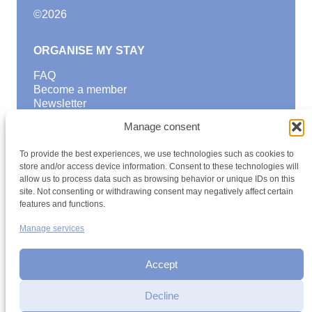
©
2026
ORGANISE MY STAY
FAQ
Become a member
Newsletter
Blog
Manage consent
GOOD TO KNOW
To provide the best experiences, we use technologies such as cookies to
Find a youth hostel
store and/or access device information. Consent to these technologies will
allow us to process data such as browsing behavior or unique IDs on this
Discover activities
site. Not consenting or withdrawing consent may negatively affect certain
School Trips and group excursions
features and functions.
Teambuilding
Youth Hostels Luxembourg NPO
Manage services
is a member of
Accept
Decline