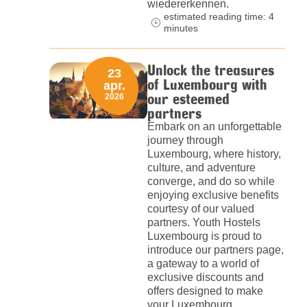
wiedererkennen.
estimated reading time: 4
minutes
Unlock the treasures
23
of Luxembourg with
apr.
our esteemed
2026
partners
Embark on an unforgettable
journey through
Luxembourg, where history,
culture, and adventure
converge, and do so while
enjoying exclusive benefits
courtesy of our valued
partners. Youth Hostels
Luxembourg is proud to
introduce our partners page,
a gateway to a world of
exclusive discounts and
offers designed to make
your Luxembourg