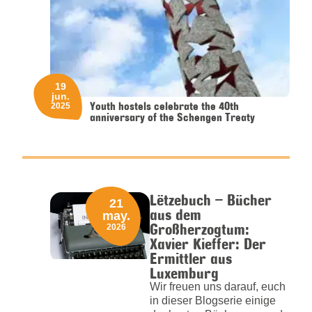
19
jun.
Youth hostels celebrate the 40th
2025
anniversary of the Schengen Treaty
Lëtzebuch – Bücher
21
aus dem
may.
Großherzogtum:
2026
Xavier Kieffer: Der
Ermittler aus
Luxemburg
Wir freuen uns darauf, euch
in dieser Blogserie einige