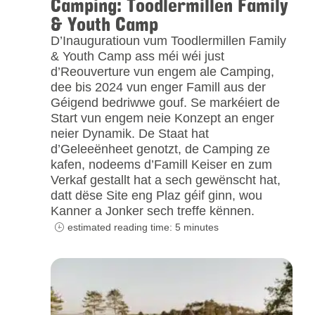
Camping: Toodlermillen Family
& Youth Camp
D’Inauguratioun vum Toodlermillen Family
& Youth Camp ass méi wéi just
d’Reouverture vun engem ale Camping,
dee bis 2024 vun enger Famill aus der
Géigend bedriwwe gouf. Se markéiert de
Start vun engem neie Konzept an enger
neier Dynamik. De Staat hat
d’Geleeënheet genotzt, de Camping ze
kafen, nodeems d’Famill Keiser en zum
Verkaf gestallt hat a sech gewënscht hat,
datt dëse Site eng Plaz géif ginn, wou
Kanner a Jonker sech treffe kënnen.
estimated reading time: 5 minutes