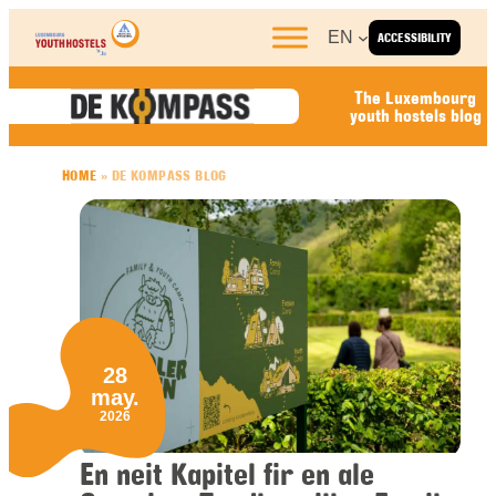
Skip to content
EN
ACCESSIBILITY
The Luxembourg
youth hostels blog
HOME
»
DE KOMPASS BLOG
28
may.
2026
En neit Kapitel fir en ale