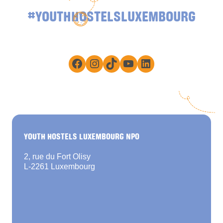
#YOUTHHOSTELSLUXEMBOURG
Facebook
Instagram
TikTok
YouTube
LinkedIn
YOUTH HOSTELS LUXEMBOURG NPO
2, rue du Fort Olisy
L-2261 Luxembourg