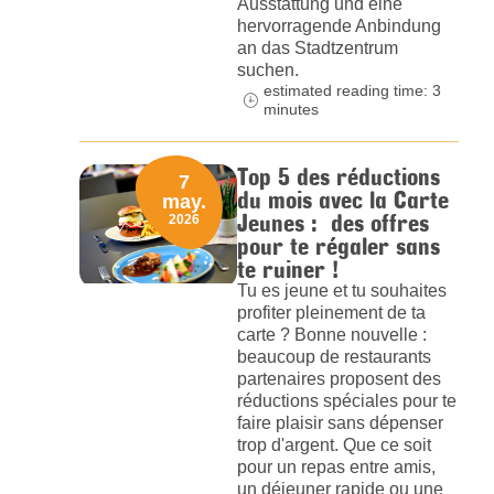
Ausstattung und eine
hervorragende Anbindung
an das Stadtzentrum
suchen.
estimated reading time: 3
minutes
Top 5 des réductions
7
du mois avec la Carte
may.
Jeunes : des offres
2026
pour te régaler sans
te ruiner !
Tu es jeune et tu souhaites
profiter pleinement de ta
carte ? Bonne nouvelle :
beaucoup de restaurants
partenaires proposent des
réductions spéciales pour te
faire plaisir sans dépenser
trop d'argent. Que ce soit
pour un repas entre amis,
un déjeuner rapide ou une