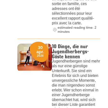
sortie en famille, ces
adresses ont été
sélectionnées pour leur
excellent rapport qualité-
prix avec la carte.
estimated reading time: 2
minutes
10 Dinge, die nur
30
Jugendherbergs-
apr.
Gäste kennen
2026
Jugendherbergen sind mehr
als nur eine günstige
Unterkunft. Sie sind ein
Erlebnis für sich und bieten
unvergessliche Momente,
die man nirgendwo sonst
erlebt. Wer schon einmal in
einer Jugendherberge
übernachtet hat, wird sich
bei dieser Liste garantiert