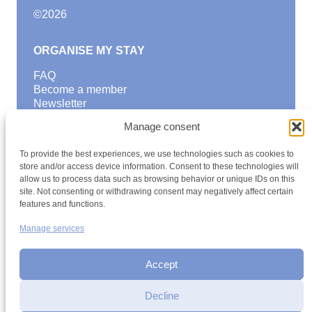
©
2026
ORGANISE MY STAY
FAQ
Become a member
Newsletter
Blog
Manage consent
GOOD TO KNOW
To provide the best experiences, we use technologies such as cookies to
Find a youth hostel
store and/or access device information. Consent to these technologies will
allow us to process data such as browsing behavior or unique IDs on this
Discover activities
site. Not consenting or withdrawing consent may negatively affect certain
School Trips and group excursions
features and functions.
Teambuilding
Youth Hostels Luxembourg NPO
Manage services
is a member of
Accept
Decline