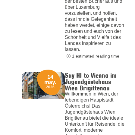
der besten Bücher aus und
über Luxemburg
vorzustellen, und hoffen,
dass ihr die Gelegenheit
haben werdet, einige davon
zu lesen und euch von der
Schönheit und Vielfalt des
Landes inspirieren zu
lassen.
1 estimated reading time
Say HI to Vienna im
14
Jugendgästehaus
may.
Wien Brigittenau
2026
Willkommen in Wien, der
lebendigen Hauptstadt
Österreichs! Das
Jugendgästehaus Wien
Brigittenau bietet die ideale
Unterkunft für Reisende, die
Komfort, moderne