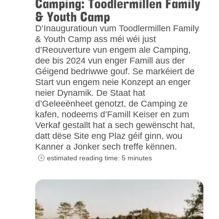
Camping: Toodlermillen Family
& Youth Camp
D’Inauguratioun vum Toodlermillen Family
& Youth Camp ass méi wéi just
d’Reouverture vun engem ale Camping,
dee bis 2024 vun enger Famill aus der
Géigend bedriwwe gouf. Se markéiert de
Start vun engem neie Konzept an enger
neier Dynamik. De Staat hat
d’Geleeënheet genotzt, de Camping ze
kafen, nodeems d’Famill Keiser en zum
Verkaf gestallt hat a sech gewënscht hat,
datt dëse Site eng Plaz géif ginn, wou
Kanner a Jonker sech treffe kënnen.
estimated reading time: 5 minutes