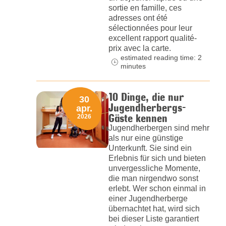
sortie en famille, ces
adresses ont été
sélectionnées pour leur
excellent rapport qualité-
prix avec la carte.
estimated reading time: 2
minutes
10 Dinge, die nur
30
Jugendherbergs-
apr.
Gäste kennen
2026
Jugendherbergen sind mehr
als nur eine günstige
Unterkunft. Sie sind ein
Erlebnis für sich und bieten
unvergessliche Momente,
die man nirgendwo sonst
erlebt. Wer schon einmal in
einer Jugendherberge
übernachtet hat, wird sich
bei dieser Liste garantiert