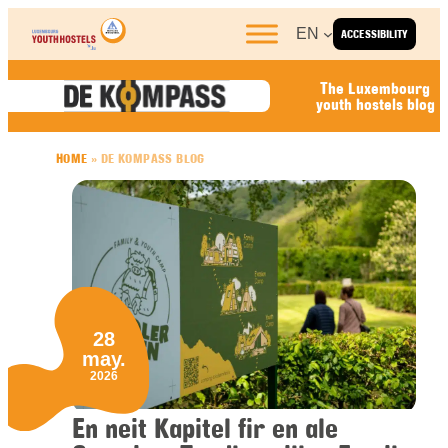
Skip to content
EN
ACCESSIBILITY
The Luxembourg
youth hostels blog
HOME
»
DE KOMPASS BLOG
28
may.
2026
En neit Kapitel fir en ale