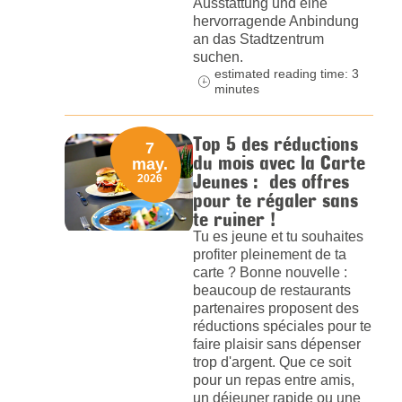
Ausstattung und eine
hervorragende Anbindung
an das Stadtzentrum
suchen.
estimated reading time: 3
minutes
Top 5 des réductions
7
du mois avec la Carte
may.
Jeunes : des offres
2026
pour te régaler sans
te ruiner !
Tu es jeune et tu souhaites
profiter pleinement de ta
carte ? Bonne nouvelle :
beaucoup de restaurants
partenaires proposent des
réductions spéciales pour te
faire plaisir sans dépenser
trop d'argent. Que ce soit
pour un repas entre amis,
un déjeuner rapide ou une