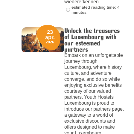
wiedererkennen.
estimated reading time: 4
minutes
Unlock the treasures
23
of Luxembourg with
apr.
our esteemed
2026
partners
Embark on an unforgettable
journey through
Luxembourg, where history,
culture, and adventure
converge, and do so while
enjoying exclusive benefits
courtesy of our valued
partners. Youth Hostels
Luxembourg is proud to
introduce our partners page,
a gateway to a world of
exclusive discounts and
offers designed to make
your Luxembourg