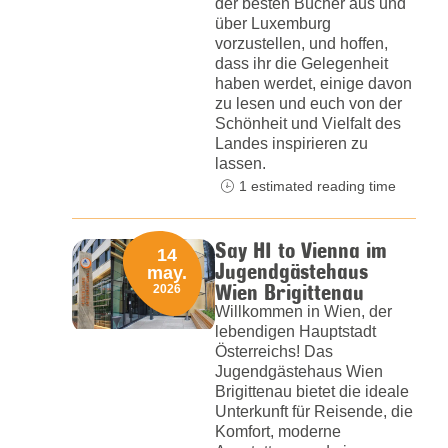
der besten Bücher aus und
über Luxemburg
vorzustellen, und hoffen,
dass ihr die Gelegenheit
haben werdet, einige davon
zu lesen und euch von der
Schönheit und Vielfalt des
Landes inspirieren zu
lassen.
1 estimated reading time
Say HI to Vienna im
14
Jugendgästehaus
may.
Wien Brigittenau
2026
Willkommen in Wien, der
lebendigen Hauptstadt
Österreichs! Das
Jugendgästehaus Wien
Brigittenau bietet die ideale
Unterkunft für Reisende, die
Komfort, moderne