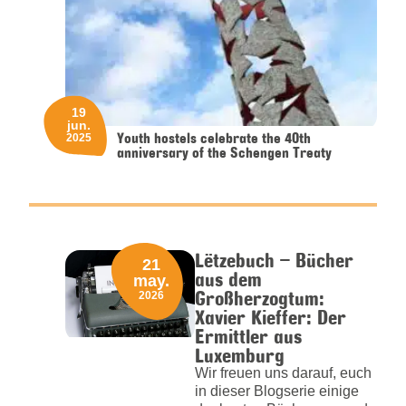
19
jun.
Youth hostels celebrate the 40th
2025
anniversary of the Schengen Treaty
Lëtzebuch – Bücher
21
aus dem
may.
Großherzogtum:
2026
Xavier Kieffer: Der
Ermittler aus
Luxemburg
Wir freuen uns darauf, euch
in dieser Blogserie einige