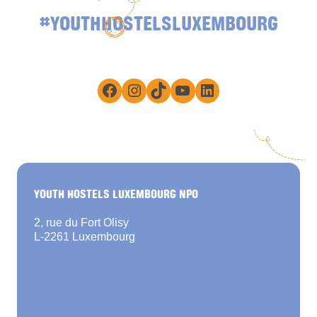
#YOUTHHOSTELSLUXEMBOURG
Facebook
Instagram
TikTok
YouTube
LinkedIn
YOUTH HOSTELS LUXEMBOURG NPO
2, rue du Fort Olisy
L-2261 Luxembourg