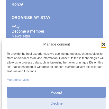
©
2026
ORGANISE MY STAY
FAQ
Become a member
Newsletter
Blog
Manage consent
GOOD TO KNOW
To provide the best experiences, we use technologies such as cookies to
Find a youth hostel
store and/or access device information. Consent to these technologies will
allow us to process data such as browsing behavior or unique IDs on this
Discover activities
site. Not consenting or withdrawing consent may negatively affect certain
School Trips and group excursions
features and functions.
Teambuilding
Youth Hostels Luxembourg NPO
Manage services
is a member of
Accept
Decline