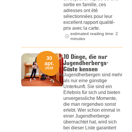
sortie en famille, ces
adresses ont été
sélectionnées pour leur
excellent rapport qualité-
prix avec la carte.
estimated reading time: 2
minutes
10 Dinge, die nur
30
Jugendherbergs-
apr.
Gäste kennen
2026
Jugendherbergen sind mehr
als nur eine günstige
Unterkunft. Sie sind ein
Erlebnis für sich und bieten
unvergessliche Momente,
die man nirgendwo sonst
erlebt. Wer schon einmal in
einer Jugendherberge
übernachtet hat, wird sich
bei dieser Liste garantiert