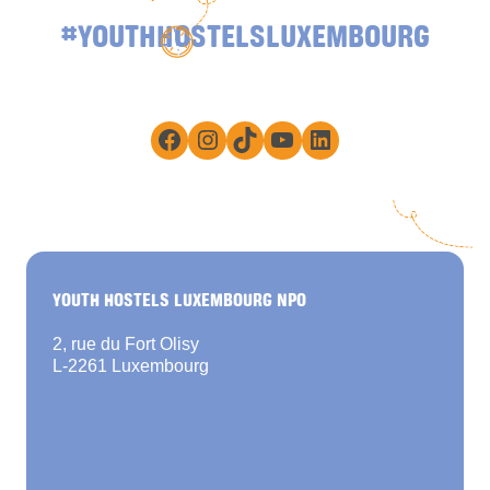
#YOUTHHOSTELSLUXEMBOURG
Facebook
Instagram
TikTok
YouTube
LinkedIn
YOUTH HOSTELS LUXEMBOURG NPO
2, rue du Fort Olisy
L-2261 Luxembourg