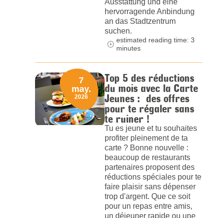
Ausstattung und eine
hervorragende Anbindung
an das Stadtzentrum
suchen.
estimated reading time: 3
minutes
Top 5 des réductions
7
du mois avec la Carte
may.
Jeunes : des offres
2026
pour te régaler sans
te ruiner !
Tu es jeune et tu souhaites
profiter pleinement de ta
carte ? Bonne nouvelle :
beaucoup de restaurants
partenaires proposent des
réductions spéciales pour te
faire plaisir sans dépenser
trop d'argent. Que ce soit
pour un repas entre amis,
un déjeuner rapide ou une