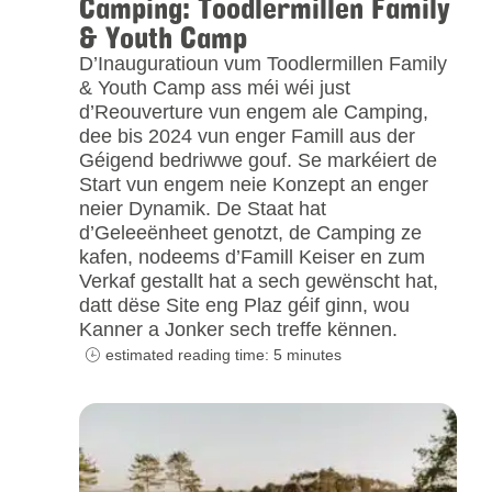
Camping: Toodlermillen Family
& Youth Camp
D’Inauguratioun vum Toodlermillen Family
& Youth Camp ass méi wéi just
d’Reouverture vun engem ale Camping,
dee bis 2024 vun enger Famill aus der
Géigend bedriwwe gouf. Se markéiert de
Start vun engem neie Konzept an enger
neier Dynamik. De Staat hat
d’Geleeënheet genotzt, de Camping ze
kafen, nodeems d’Famill Keiser en zum
Verkaf gestallt hat a sech gewënscht hat,
datt dëse Site eng Plaz géif ginn, wou
Kanner a Jonker sech treffe kënnen.
estimated reading time: 5 minutes