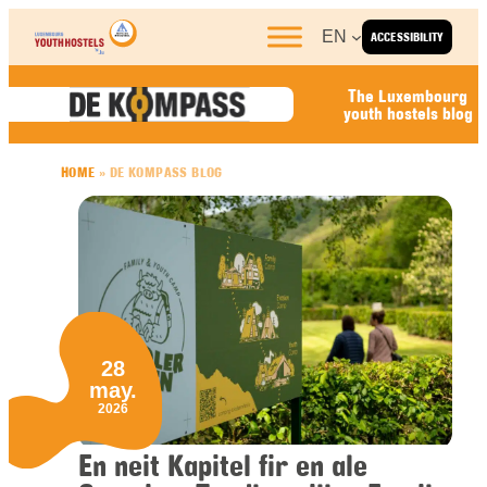
Skip to content
EN
ACCESSIBILITY
The Luxembourg
youth hostels blog
HOME
»
DE KOMPASS BLOG
28
may.
2026
En neit Kapitel fir en ale