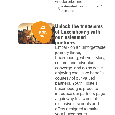
wiedererkennen.
estimated reading time: 4
minutes
Unlock the treasures
23
of Luxembourg with
apr.
our esteemed
2026
partners
Embark on an unforgettable
journey through
Luxembourg, where history,
culture, and adventure
converge, and do so while
enjoying exclusive benefits
courtesy of our valued
partners. Youth Hostels
Luxembourg is proud to
introduce our partners page,
a gateway to a world of
exclusive discounts and
offers designed to make
your Luxembourg