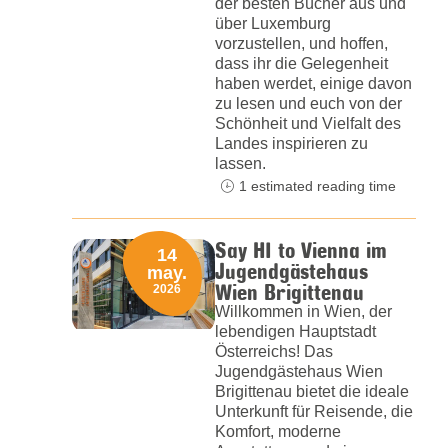
der besten Bücher aus und
über Luxemburg
vorzustellen, und hoffen,
dass ihr die Gelegenheit
haben werdet, einige davon
zu lesen und euch von der
Schönheit und Vielfalt des
Landes inspirieren zu
lassen.
1 estimated reading time
Say HI to Vienna im
14
Jugendgästehaus
may.
Wien Brigittenau
2026
Willkommen in Wien, der
lebendigen Hauptstadt
Österreichs! Das
Jugendgästehaus Wien
Brigittenau bietet die ideale
Unterkunft für Reisende, die
Komfort, moderne