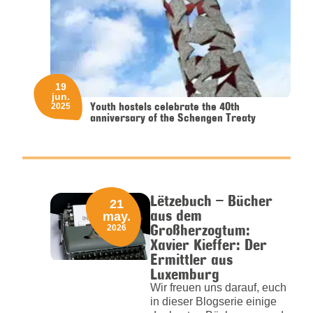
19
jun.
Youth hostels celebrate the 40th
2025
anniversary of the Schengen Treaty
Lëtzebuch – Bücher
21
aus dem
may.
Großherzogtum:
2026
Xavier Kieffer: Der
Ermittler aus
Luxemburg
Wir freuen uns darauf, euch
in dieser Blogserie einige