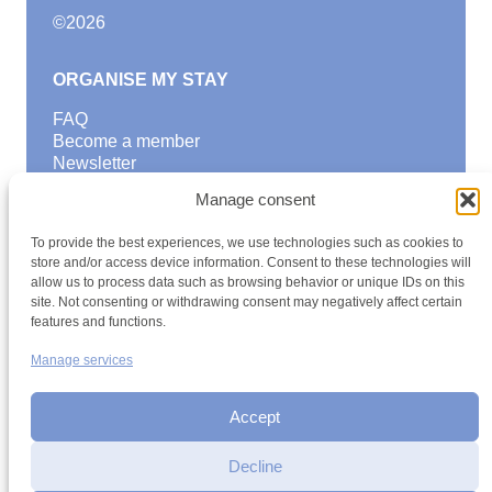
©
2026
ORGANISE MY STAY
FAQ
Become a member
Newsletter
Blog
Manage consent
GOOD TO KNOW
To provide the best experiences, we use technologies such as cookies to
Find a youth hostel
store and/or access device information. Consent to these technologies will
allow us to process data such as browsing behavior or unique IDs on this
Discover activities
site. Not consenting or withdrawing consent may negatively affect certain
School Trips and group excursions
features and functions.
Teambuilding
Youth Hostels Luxembourg NPO
Manage services
is a member of
Accept
Decline