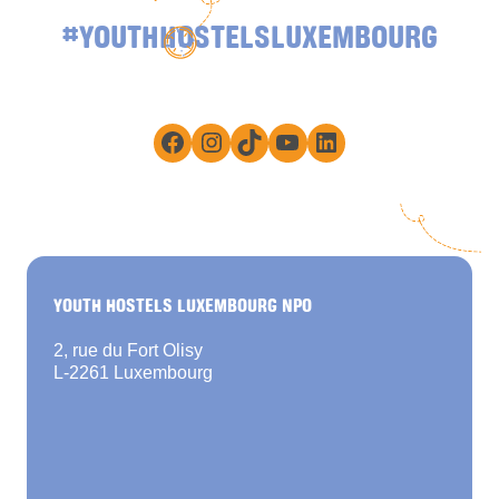
#YOUTHHOSTELSLUXEMBOURG
Facebook
Instagram
TikTok
YouTube
LinkedIn
YOUTH HOSTELS LUXEMBOURG NPO
2, rue du Fort Olisy
L-2261 Luxembourg