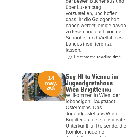
der besten Bücher aus und
über Luxemburg
vorzustellen, und hoffen,
dass ihr die Gelegenheit
haben werdet, einige davon
zu lesen und euch von der
Schönheit und Vielfalt des
Landes inspirieren zu
lassen.
1 estimated reading time
Say HI to Vienna im
14
Jugendgästehaus
may.
Wien Brigittenau
2026
Willkommen in Wien, der
lebendigen Hauptstadt
Österreichs! Das
Jugendgästehaus Wien
Brigittenau bietet die ideale
Unterkunft für Reisende, die
Komfort, moderne