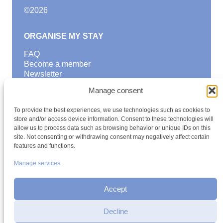
©
2026
ORGANISE MY STAY
FAQ
Become a member
Newsletter
Blog
Manage consent
GOOD TO KNOW
To provide the best experiences, we use technologies such as cookies to
Find a youth hostel
store and/or access device information. Consent to these technologies will
allow us to process data such as browsing behavior or unique IDs on this
Discover activities
site. Not consenting or withdrawing consent may negatively affect certain
School Trips and group excursions
features and functions.
Teambuilding
Youth Hostels Luxembourg NPO
Manage services
is a member of
Accept
Decline