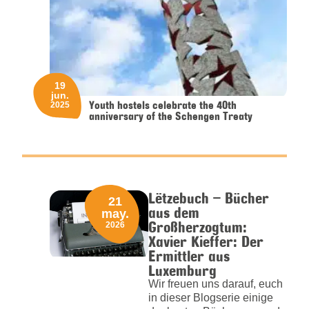
19
jun.
Youth hostels celebrate the 40th
2025
anniversary of the Schengen Treaty
Lëtzebuch – Bücher
21
aus dem
may.
Großherzogtum:
2026
Xavier Kieffer: Der
Ermittler aus
Luxemburg
Wir freuen uns darauf, euch
in dieser Blogserie einige