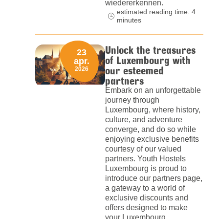
wiedererkennen.
estimated reading time: 4
minutes
Unlock the treasures
23
of Luxembourg with
apr.
our esteemed
2026
partners
Embark on an unforgettable
journey through
Luxembourg, where history,
culture, and adventure
converge, and do so while
enjoying exclusive benefits
courtesy of our valued
partners. Youth Hostels
Luxembourg is proud to
introduce our partners page,
a gateway to a world of
exclusive discounts and
offers designed to make
your Luxembourg