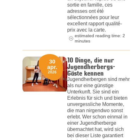
sortie en famille, ces
adresses ont été
sélectionnées pour leur
excellent rapport qualité-
prix avec la carte.
estimated reading time: 2
minutes
10 Dinge, die nur
30
Jugendherbergs-
apr.
Gäste kennen
2026
Jugendherbergen sind mehr
als nur eine günstige
Unterkunft. Sie sind ein
Erlebnis für sich und bieten
unvergessliche Momente,
die man nirgendwo sonst
erlebt. Wer schon einmal in
einer Jugendherberge
übernachtet hat, wird sich
bei dieser Liste garantiert