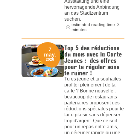
Ausstattung und eine
hervorragende Anbindung
an das Stadtzentrum
suchen.
estimated reading time: 3
minutes
Top 5 des réductions
7
du mois avec la Carte
may.
Jeunes : des offres
2026
pour te régaler sans
te ruiner !
Tu es jeune et tu souhaites
profiter pleinement de ta
carte ? Bonne nouvelle :
beaucoup de restaurants
partenaires proposent des
réductions spéciales pour te
faire plaisir sans dépenser
trop d'argent. Que ce soit
pour un repas entre amis,
un déjeuner rapide ou une