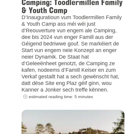
Camping: Toodlermillen Family
& Youth Camp
D’Inauguratioun vum Toodlermillen Family
& Youth Camp ass méi wéi just
d’Reouverture vun engem ale Camping,
dee bis 2024 vun enger Famill aus der
Géigend bedriwwe gouf. Se markéiert de
Start vun engem neie Konzept an enger
neier Dynamik. De Staat hat
d’Geleeënheet genotzt, de Camping ze
kafen, nodeems d’Famill Keiser en zum
Verkaf gestallt hat a sech gewënscht hat,
datt dëse Site eng Plaz géif ginn, wou
Kanner a Jonker sech treffe kënnen.
estimated reading time: 5 minutes