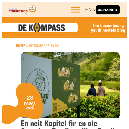
Skip to content
EN
ACCESSIBILITY
The Luxembourg
youth hostels blog
HOME
»
DE KOMPASS BLOG
28
may.
2026
En neit Kapitel fir en ale