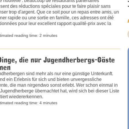
 nouvelle : beaucoup de restaurants partenaires
sent des réductions spéciales pour te faire plaisir sans
ser trop d'argent. Que ce soit pour un repas entre amis, un
ner rapide ou une sortie en famille, ces adresses ont été
tionnées pour leur excellent rapport qualité-prix avec la
timated reading time: 2 minutes
Dinge, die nur Jugendherbergs-Gäste
nen
dherbergen sind mehr als nur eine günstige Unterkunft.
ind ein Erlebnis für sich und bieten unvergessliche
te, die man nirgendwo sonst erlebt. Wer schon einmal in
 Jugendherberge übernachtet hat, wird sich bei dieser Liste
tiert wiedererkennen.
timated reading time: 4 minutes