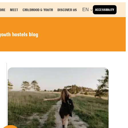
EN
ORE
MEET
CHILDHOOD & YOUTH
DISCOVER US
ACCESSIBILITY
outh hostels blog