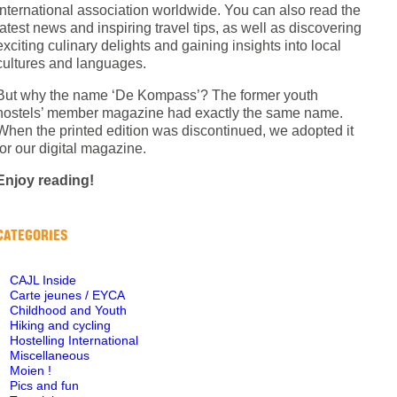
International association worldwide. You can also read the
latest news and inspiring travel tips, as well as discovering
exciting culinary delights and gaining insights into local
cultures and languages.
But why the name ‘De Kompass’? The former youth
hostels’ member magazine had exactly the same name.
When the printed edition was discontinued, we adopted it
for our digital magazine.
Enjoy reading!
CATEGORIES
CAJL Inside
Carte jeunes / EYCA
Childhood and Youth
Hiking and cycling
Hostelling International
Miscellaneous
Moien !
Pics and fun