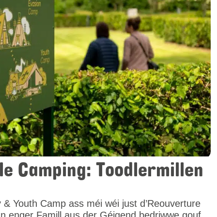
 ale Camping: Toodlermillen
y & Youth Camp ass méi wéi just d’Reouverture
n enger Famill aus der Géigend bedriwwe gouf.