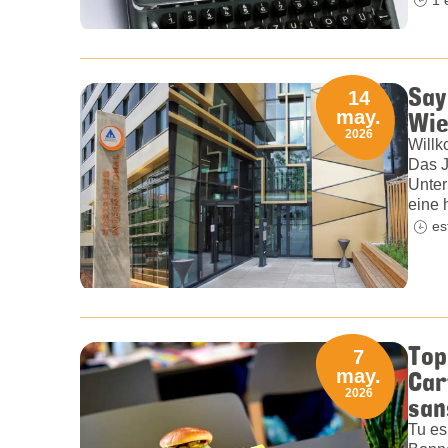
Say
14
Wie
may.
2026
Willk
Das J
Unter
eine 
es
Top
7
Car
may.
2026
san
Tu es