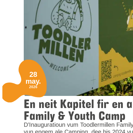
28
may.
2026
En neit Kapitel fir en
Family & Youth Camp
D’Inauguratioun vum Toodlermillen Famil
vun engem ale Camping, dee bis 2024 vu