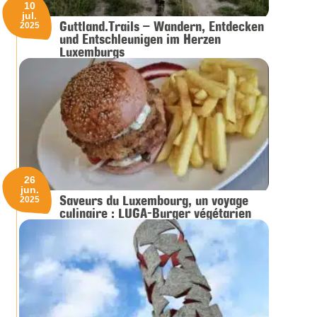
10
jul.
Guttland.Trails – Wandern, Entdecken
2025
und Entschleunigen im Herzen
Luxemburgs
26
jun.
Saveurs du Luxembourg, un voyage
2025
culinaire : LUGA-Burger végétarien