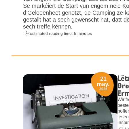
Se markéiert de Start vun engem neie Ko
d’Geleeënheet genotzt, de Camping ze k
gestallt hat a sech gewënscht hat, datt d
sech treffe kënnen.
estimated reading time: 5 minutes
Lët
21
Gro
may.
2026
Erm
Wir f
beste
hoffe
lesen
inspi
1 