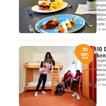
Bonne
propo
dépen
déjeu
sélec
carte.
es
10 
30
ken
apr.
2026
Jugen
Sie s
Momen
einer
garan
es