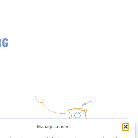
RG
Manage consent