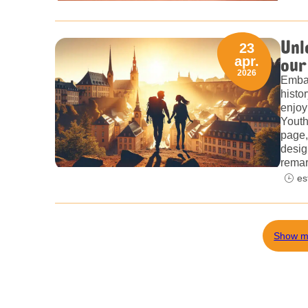
Unl
23
our
apr.
2026
Embar
histo
enjoy
Youth
page,
desig
remar
es
Show m