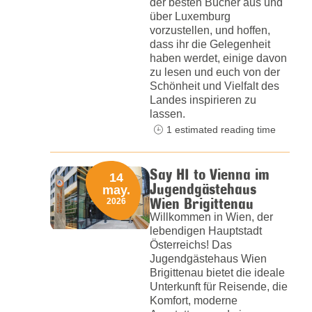
der besten Bücher aus und
über Luxemburg
vorzustellen, und hoffen,
dass ihr die Gelegenheit
haben werdet, einige davon
zu lesen und euch von der
Schönheit und Vielfalt des
Landes inspirieren zu
lassen.
1 estimated reading time
Say HI to Vienna im
14
Jugendgästehaus
may.
Wien Brigittenau
2026
Willkommen in Wien, der
lebendigen Hauptstadt
Österreichs! Das
Jugendgästehaus Wien
Brigittenau bietet die ideale
Unterkunft für Reisende, die
Komfort, moderne