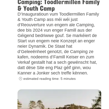
Camping: Toodlermillen Family
& Youth Camp
D’Inauguratioun vum Toodlermillen Family
& Youth Camp ass méi wéi just
d’Reouverture vun engem ale Camping,
dee bis 2024 vun enger Famill aus der
Géigend bedriwwe gouf. Se markéiert de
Start vun engem neie Konzept an enger
neier Dynamik. De Staat hat
d’Geleeënheet genotzt, de Camping ze
kafen, nodeems d’Famill Keiser en zum
Verkaf gestallt hat a sech gewënscht hat,
datt dëse Site eng Plaz géif ginn, wou
Kanner a Jonker sech treffe kënnen.
estimated reading time: 5 minutes