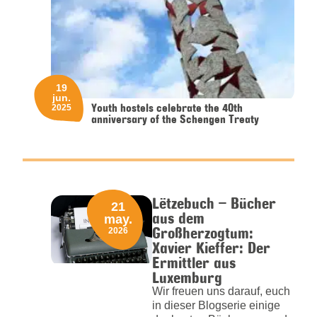
19
jun.
Youth hostels celebrate the 40th
2025
anniversary of the Schengen Treaty
Lëtzebuch – Bücher
21
aus dem
may.
Großherzogtum:
2026
Xavier Kieffer: Der
Ermittler aus
Luxemburg
Wir freuen uns darauf, euch
in dieser Blogserie einige