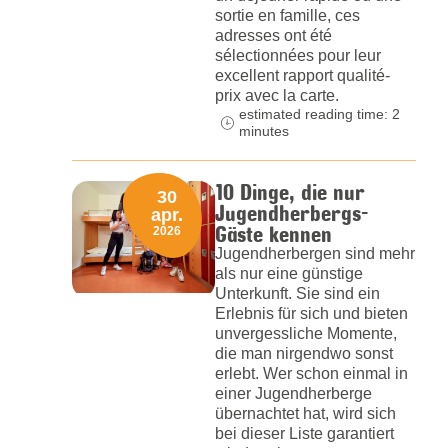
sortie en famille, ces
adresses ont été
sélectionnées pour leur
excellent rapport qualité-
prix avec la carte.
estimated reading time: 2
minutes
10 Dinge, die nur
30
Jugendherbergs-
apr.
Gäste kennen
2026
Jugendherbergen sind mehr
als nur eine günstige
Unterkunft. Sie sind ein
Erlebnis für sich und bieten
unvergessliche Momente,
die man nirgendwo sonst
erlebt. Wer schon einmal in
einer Jugendherberge
übernachtet hat, wird sich
bei dieser Liste garantiert