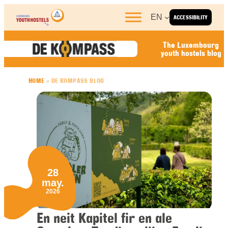
Skip to content
EN
ACCESSIBILITY
The Luxembourg
youth hostels blog
HOME
»
DE KOMPASS BLOG
28
may.
2026
En neit Kapitel fir en ale