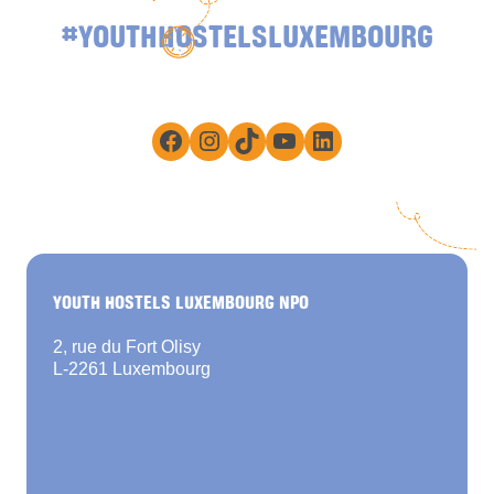
#YOUTHHOSTELSLUXEMBOURG
Facebook
Instagram
TikTok
YouTube
LinkedIn
YOUTH HOSTELS LUXEMBOURG NPO
2, rue du Fort Olisy
L-2261 Luxembourg