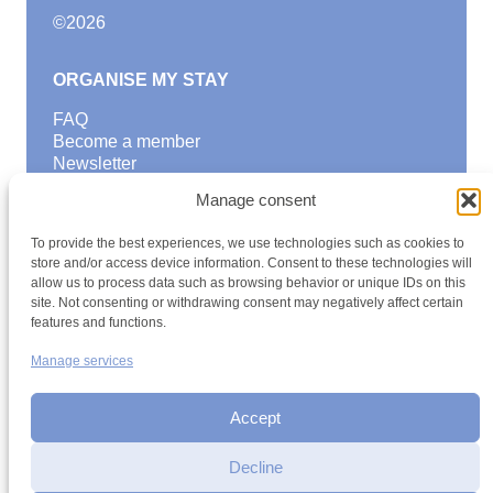
©
2026
ORGANISE MY STAY
FAQ
Become a member
Newsletter
Blog
Manage consent
GOOD TO KNOW
To provide the best experiences, we use technologies such as cookies to
Find a youth hostel
store and/or access device information. Consent to these technologies will
allow us to process data such as browsing behavior or unique IDs on this
Discover activities
site. Not consenting or withdrawing consent may negatively affect certain
School Trips and group excursions
features and functions.
Teambuilding
Youth Hostels Luxembourg NPO
Manage services
is a member of
Accept
Decline