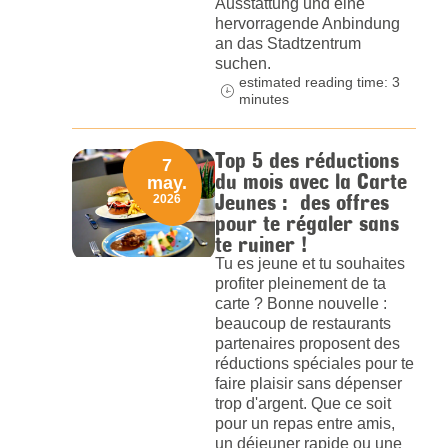
Ausstattung und eine
hervorragende Anbindung
an das Stadtzentrum
suchen.
estimated reading time: 3
minutes
Top 5 des réductions
7
du mois avec la Carte
may.
Jeunes : des offres
2026
pour te régaler sans
te ruiner !
Tu es jeune et tu souhaites
profiter pleinement de ta
carte ? Bonne nouvelle :
beaucoup de restaurants
partenaires proposent des
réductions spéciales pour te
faire plaisir sans dépenser
trop d'argent. Que ce soit
pour un repas entre amis,
un déjeuner rapide ou une