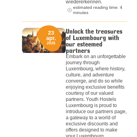
wiedererkennen.
estimated reading time: 4
minutes
Unlock the treasures
23
of Luxembourg with
apr.
our esteemed
2026
partners
Embark on an unforgettable
journey through
Luxembourg, where history,
culture, and adventure
converge, and do so while
enjoying exclusive benefits
courtesy of our valued
partners. Youth Hostels
Luxembourg is proud to
introduce our partners page,
a gateway to a world of
exclusive discounts and
offers designed to make
your Luxembourg