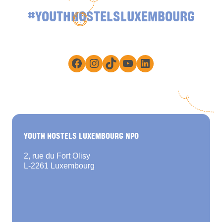
#YOUTHHOSTELSLUXEMBOURG
Facebook
Instagram
TikTok
YouTube
LinkedIn
YOUTH HOSTELS LUXEMBOURG NPO
2, rue du Fort Olisy
L-2261 Luxembourg