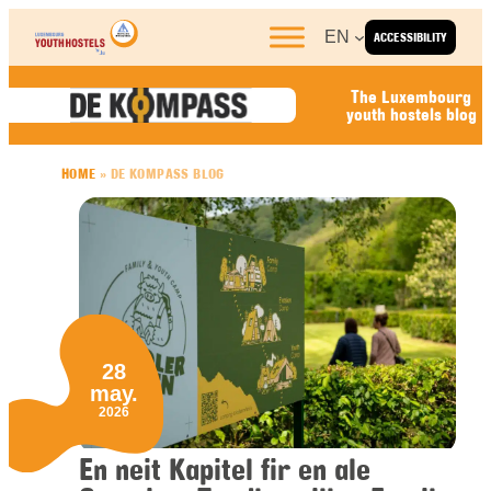
Skip to content
EN
ACCESSIBILITY
The Luxembourg
youth hostels blog
HOME
»
DE KOMPASS BLOG
28
may.
2026
En neit Kapitel fir en ale