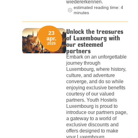
wiedererkennen.
estimated reading time: 4
minutes
Unlock the treasures
23
of Luxembourg with
apr.
our esteemed
2026
partners
Embark on an unforgettable
journey through
Luxembourg, where history,
culture, and adventure
converge, and do so while
enjoying exclusive benefits
courtesy of our valued
partners. Youth Hostels
Luxembourg is proud to
introduce our partners page,
a gateway to a world of
exclusive discounts and
offers designed to make
your Luxembourg