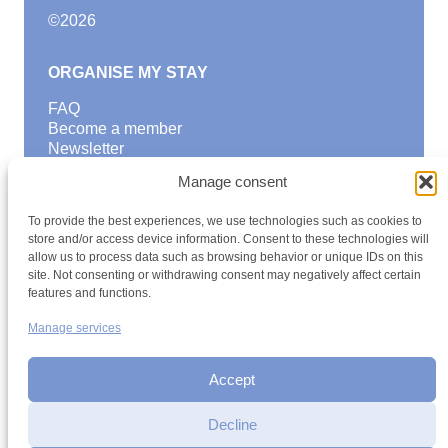
©
2026
ORGANISE MY STAY
FAQ
Become a member
Newsletter
Blog
Manage consent
GOOD TO KNOW
To provide the best experiences, we use technologies such as cookies to
Find a youth hostel
store and/or access device information. Consent to these technologies will
allow us to process data such as browsing behavior or unique IDs on this
Discover activities
site. Not consenting or withdrawing consent may negatively affect certain
School Trips and group excursions
features and functions.
Teambuilding
Youth Hostels Luxembourg NPO
Manage services
is a member of
Accept
Decline