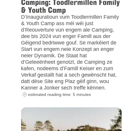
Camping: Toodlermillen Family
& Youth Camp
D’Inauguratioun vum Toodlermillen Family
& Youth Camp ass méi wéi just
d’Reouverture vun engem ale Camping,
dee bis 2024 vun enger Famill aus der
Géigend bedriwwe gouf. Se markéiert de
Start vun engem neie Konzept an enger
neier Dynamik. De Staat hat
d’Geleeënheet genotzt, de Camping ze
kafen, nodeems d’Famill Keiser en zum
Verkaf gestallt hat a sech gewënscht hat,
datt dëse Site eng Plaz géif ginn, wou
Kanner a Jonker sech treffe kënnen.
estimated reading time: 5 minutes