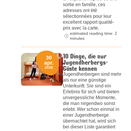
sortie en famille, ces
adresses ont été
sélectionnées pour leur
excellent rapport qualité-
prix avec la carte.
estimated reading time: 2
minutes
10 Dinge, die nur
30
Jugendherbergs-
apr.
Gäste kennen
2026
Jugendherbergen sind mehr
als nur eine günstige
Unterkunft. Sie sind ein
Erlebnis für sich und bieten
unvergessliche Momente,
die man nirgendwo sonst
erlebt. Wer schon einmal in
einer Jugendherberge
übernachtet hat, wird sich
bei dieser Liste garantiert