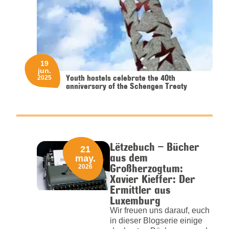
19
jun.
Youth hostels celebrate the 40th
2025
anniversary of the Schengen Treaty
Lëtzebuch – Bücher
21
aus dem
may.
Großherzogtum:
2026
Xavier Kieffer: Der
Ermittler aus
Luxemburg
Wir freuen uns darauf, euch
in dieser Blogserie einige