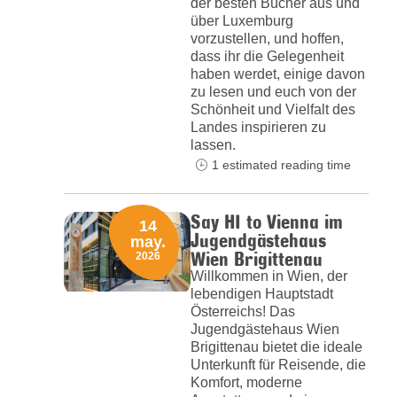
der besten Bücher aus und
über Luxemburg
vorzustellen, und hoffen,
dass ihr die Gelegenheit
haben werdet, einige davon
zu lesen und euch von der
Schönheit und Vielfalt des
Landes inspirieren zu
lassen.
1 estimated reading time
Say HI to Vienna im
14
Jugendgästehaus
may.
Wien Brigittenau
2026
Willkommen in Wien, der
lebendigen Hauptstadt
Österreichs! Das
Jugendgästehaus Wien
Brigittenau bietet die ideale
Unterkunft für Reisende, die
Komfort, moderne