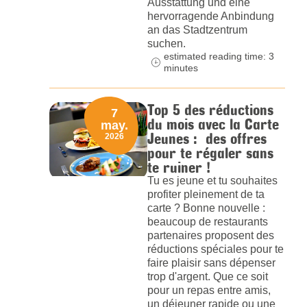
Ausstattung und eine
hervorragende Anbindung
an das Stadtzentrum
suchen.
estimated reading time: 3
minutes
Top 5 des réductions
7
du mois avec la Carte
may.
Jeunes : des offres
2026
pour te régaler sans
te ruiner !
Tu es jeune et tu souhaites
profiter pleinement de ta
carte ? Bonne nouvelle :
beaucoup de restaurants
partenaires proposent des
réductions spéciales pour te
faire plaisir sans dépenser
trop d'argent. Que ce soit
pour un repas entre amis,
un déjeuner rapide ou une