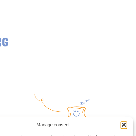
RG
Manage consent