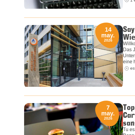
Say
14
Wie
may.
2026
Willk
Das J
Unter
eine 
es
Top
7
Car
may.
2026
san
Tu es