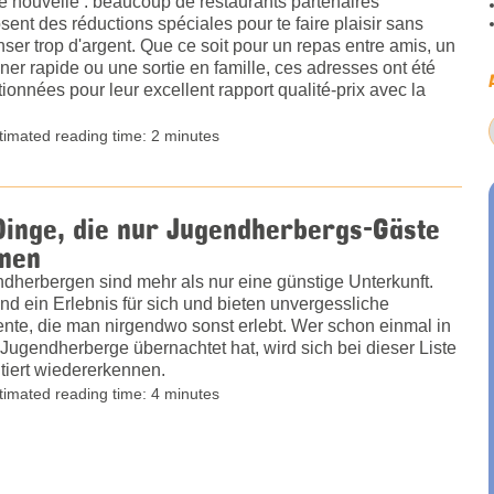
 nouvelle : beaucoup de restaurants partenaires
sent des réductions spéciales pour te faire plaisir sans
ser trop d'argent. Que ce soit pour un repas entre amis, un
ner rapide ou une sortie en famille, ces adresses ont été
tionnées pour leur excellent rapport qualité-prix avec la
timated reading time: 2 minutes
Dinge, die nur Jugendherbergs-Gäste
nen
dherbergen sind mehr als nur eine günstige Unterkunft.
ind ein Erlebnis für sich und bieten unvergessliche
te, die man nirgendwo sonst erlebt. Wer schon einmal in
 Jugendherberge übernachtet hat, wird sich bei dieser Liste
tiert wiedererkennen.
timated reading time: 4 minutes