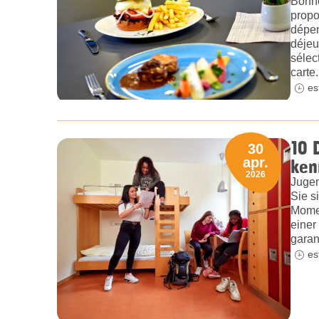
Bonne
propo
dépen
déjeu
sélec
carte.
es
10 
30
ken
apr.
2026
Jugen
Sie s
Momen
einer
garan
es