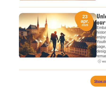
Unl
23
our
apr.
2026
Embar
histo
enjoy
Youth
page,
desig
remar
es
Show m