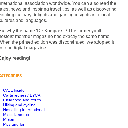
International association worldwide. You can also read the
latest news and inspiring travel tips, as well as discovering
exciting culinary delights and gaining insights into local
cultures and languages.
But why the name ‘De Kompass’? The former youth
hostels’ member magazine had exactly the same name.
When the printed edition was discontinued, we adopted it
for our digital magazine.
Enjoy reading!
CATEGORIES
CAJL Inside
Carte jeunes / EYCA
Childhood and Youth
Hiking and cycling
Hostelling International
Miscellaneous
Moien !
Pics and fun