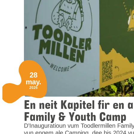
28
may.
2026
En neit Kapitel fir en
Family & Youth Camp
D’Inauguratioun vum Toodlermillen Famil
vun engem ale Camping, dee bis 2024 vu