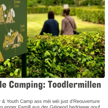
 ale Camping: Toodlermillen
y & Youth Camp ass méi wéi just d’Reouverture
n enger Famill aus der Géigend bedriwwe gouf.