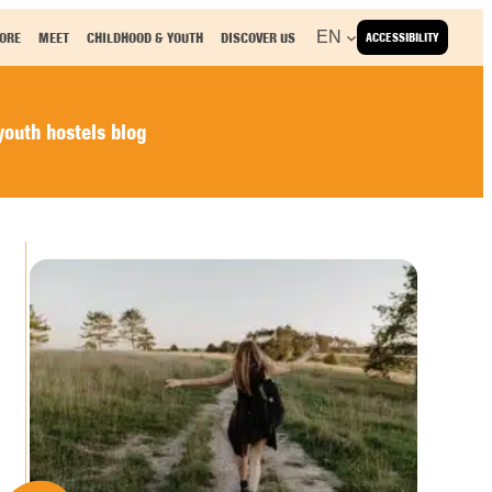
EN
ORE
MEET
CHILDHOOD & YOUTH
DISCOVER US
ACCESSIBILITY
outh hostels blog