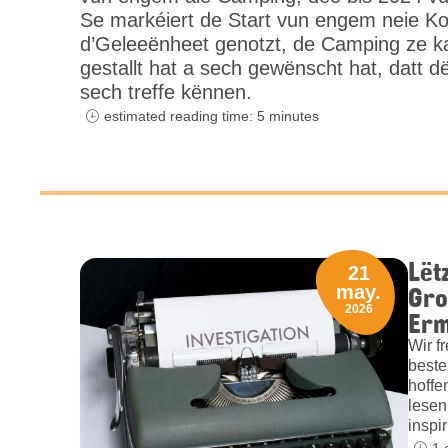
Se markéiert de Start vun engem neie Ko
d’Geleeënheet genotzt, de Camping ze k
gestallt hat a sech gewënscht hat, datt d
sech treffe kënnen.
estimated reading time: 5 minutes
Lët
21
Gro
may.
2026
Erm
Wir f
beste
hoffe
lesen
inspi
1 