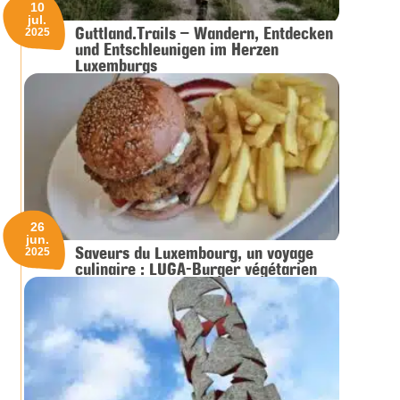
10
jul.
Guttland.Trails – Wandern, Entdecken
2025
und Entschleunigen im Herzen
Luxemburgs
26
jun.
Saveurs du Luxembourg, un voyage
2025
culinaire : LUGA-Burger végétarien