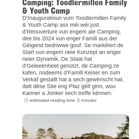
Camping: Toodlermillen Family
& Youth Camp
D’Inauguratioun vum Toodlermillen Family
& Youth Camp ass méi wéi just
d’Reouverture vun engem ale Camping,
dee bis 2024 vun enger Famill aus der
Géigend bedriwwe gouf. Se markéiert de
Start vun engem neie Konzept an enger
neier Dynamik. De Staat hat
d’Geleeënheet genotzt, de Camping ze
kafen, nodeems d’Famill Keiser en zum
Verkaf gestallt hat a sech gewënscht hat,
datt dëse Site eng Plaz géif ginn, wou
Kanner a Jonker sech treffe kënnen.
estimated reading time: 5 minutes