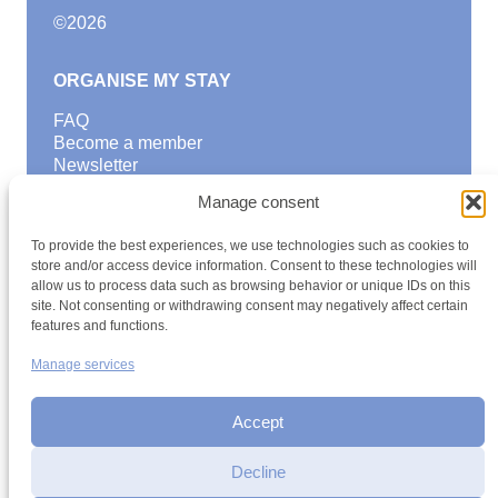
©
2026
ORGANISE MY STAY
FAQ
Become a member
Newsletter
Blog
Manage consent
GOOD TO KNOW
To provide the best experiences, we use technologies such as cookies to
Find a youth hostel
store and/or access device information. Consent to these technologies will
allow us to process data such as browsing behavior or unique IDs on this
Discover activities
site. Not consenting or withdrawing consent may negatively affect certain
School Trips and group excursions
features and functions.
Teambuilding
Youth Hostels Luxembourg NPO
Manage services
is a member of
Accept
Decline