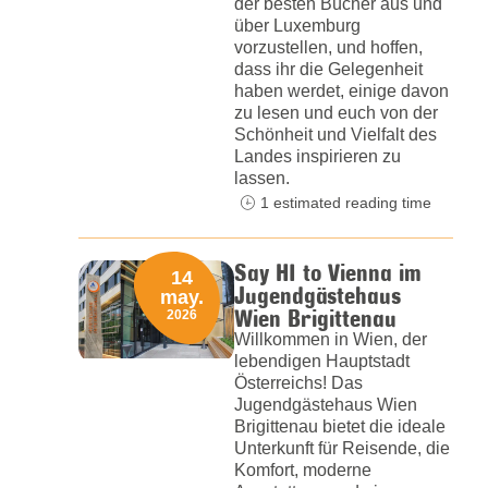
der besten Bücher aus und
über Luxemburg
vorzustellen, und hoffen,
dass ihr die Gelegenheit
haben werdet, einige davon
zu lesen und euch von der
Schönheit und Vielfalt des
Landes inspirieren zu
lassen.
1 estimated reading time
Say HI to Vienna im
14
Jugendgästehaus
may.
Wien Brigittenau
2026
Willkommen in Wien, der
lebendigen Hauptstadt
Österreichs! Das
Jugendgästehaus Wien
Brigittenau bietet die ideale
Unterkunft für Reisende, die
Komfort, moderne