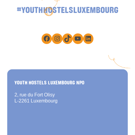
#YOUTHHOSTELSLUXEMBOURG
Facebook
Instagram
TikTok
YouTube
LinkedIn
YOUTH HOSTELS LUXEMBOURG NPO
2, rue du Fort Olisy
L-2261 Luxembourg