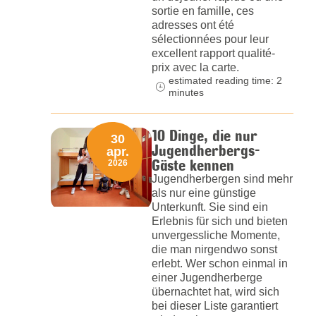
sortie en famille, ces
adresses ont été
sélectionnées pour leur
excellent rapport qualité-
prix avec la carte.
estimated reading time: 2
minutes
10 Dinge, die nur
30
Jugendherbergs-
apr.
Gäste kennen
2026
Jugendherbergen sind mehr
als nur eine günstige
Unterkunft. Sie sind ein
Erlebnis für sich und bieten
unvergessliche Momente,
die man nirgendwo sonst
erlebt. Wer schon einmal in
einer Jugendherberge
übernachtet hat, wird sich
bei dieser Liste garantiert