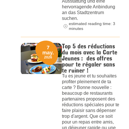
Ausstattung und eine
hervorragende Anbindung
an das Stadtzentrum
suchen.
estimated reading time: 3
minutes
Top 5 des réductions
7
du mois avec la Carte
may.
Jeunes : des offres
2026
pour te régaler sans
te ruiner !
Tu es jeune et tu souhaites
profiter pleinement de ta
carte ? Bonne nouvelle :
beaucoup de restaurants
partenaires proposent des
réductions spéciales pour te
faire plaisir sans dépenser
trop d'argent. Que ce soit
pour un repas entre amis,
un déjeuner rapide ou une