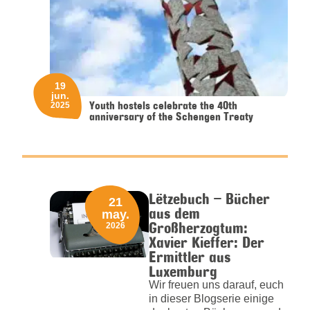
19
jun.
Youth hostels celebrate the 40th
2025
anniversary of the Schengen Treaty
Lëtzebuch – Bücher
21
aus dem
may.
Großherzogtum:
2026
Xavier Kieffer: Der
Ermittler aus
Luxemburg
Wir freuen uns darauf, euch
in dieser Blogserie einige