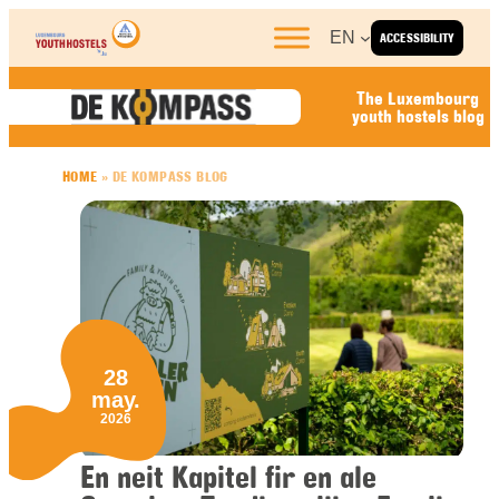
Skip to content
EN
ACCESSIBILITY
The Luxembourg
youth hostels blog
HOME
»
DE KOMPASS BLOG
28
may.
2026
En neit Kapitel fir en ale