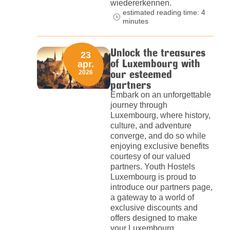
wiedererkennen.
estimated reading time: 4
minutes
Unlock the treasures
23
of Luxembourg with
apr.
our esteemed
2026
partners
Embark on an unforgettable
journey through
Luxembourg, where history,
culture, and adventure
converge, and do so while
enjoying exclusive benefits
courtesy of our valued
partners. Youth Hostels
Luxembourg is proud to
introduce our partners page,
a gateway to a world of
exclusive discounts and
offers designed to make
your Luxembourg