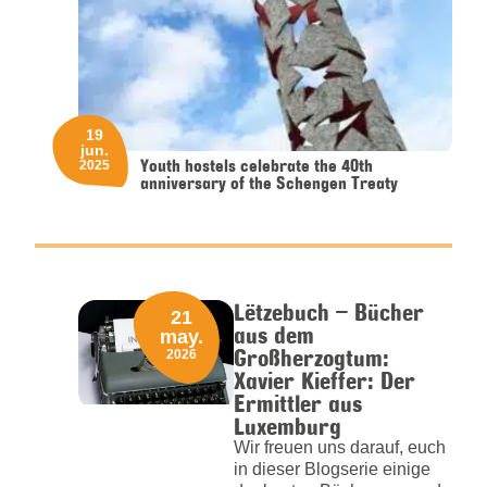
19
jun.
Youth hostels celebrate the 40th
2025
anniversary of the Schengen Treaty
Lëtzebuch – Bücher
21
aus dem
may.
Großherzogtum:
2026
Xavier Kieffer: Der
Ermittler aus
Luxemburg
Wir freuen uns darauf, euch
in dieser Blogserie einige