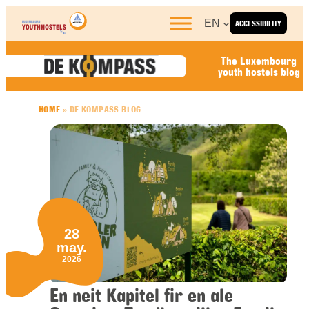
Skip to content
EN
ACCESSIBILITY
The Luxembourg
youth hostels blog
HOME
»
DE KOMPASS BLOG
28
may.
2026
En neit Kapitel fir en ale