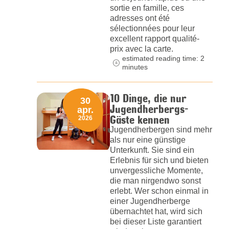
sortie en famille, ces
adresses ont été
sélectionnées pour leur
excellent rapport qualité-
prix avec la carte.
estimated reading time: 2
minutes
10 Dinge, die nur
30
Jugendherbergs-
apr.
Gäste kennen
2026
Jugendherbergen sind mehr
als nur eine günstige
Unterkunft. Sie sind ein
Erlebnis für sich und bieten
unvergessliche Momente,
die man nirgendwo sonst
erlebt. Wer schon einmal in
einer Jugendherberge
übernachtet hat, wird sich
bei dieser Liste garantiert