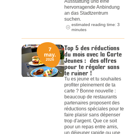
Ausstattung und eine
hervorragende Anbindung
an das Stadtzentrum
suchen.
estimated reading time: 3
minutes
Top 5 des réductions
7
du mois avec la Carte
may.
Jeunes : des offres
2026
pour te régaler sans
te ruiner !
Tu es jeune et tu souhaites
profiter pleinement de ta
carte ? Bonne nouvelle :
beaucoup de restaurants
partenaires proposent des
réductions spéciales pour te
faire plaisir sans dépenser
trop d'argent. Que ce soit
pour un repas entre amis,
un déjeuner rapide ou une