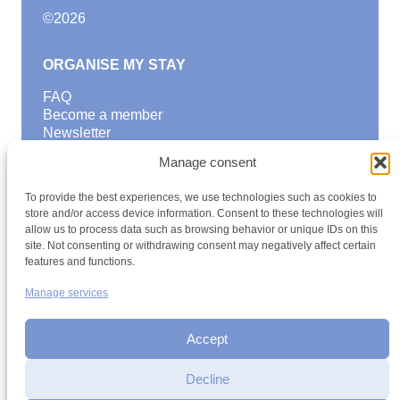
©
2026
ORGANISE MY STAY
FAQ
Become a member
Newsletter
Blog
Manage consent
GOOD TO KNOW
To provide the best experiences, we use technologies such as cookies to
Find a youth hostel
store and/or access device information. Consent to these technologies will
allow us to process data such as browsing behavior or unique IDs on this
Discover activities
site. Not consenting or withdrawing consent may negatively affect certain
School Trips and group excursions
features and functions.
Teambuilding
Youth Hostels Luxembourg NPO
Manage services
is a member of
Accept
Decline