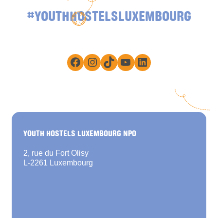
#YOUTHHOSTELSLUXEMBOURG
Facebook
Instagram
TikTok
YouTube
LinkedIn
YOUTH HOSTELS LUXEMBOURG NPO
2, rue du Fort Olisy
L-2261 Luxembourg