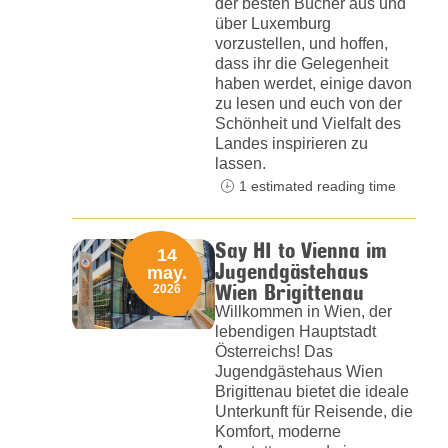
der besten Bücher aus und
über Luxemburg
vorzustellen, und hoffen,
dass ihr die Gelegenheit
haben werdet, einige davon
zu lesen und euch von der
Schönheit und Vielfalt des
Landes inspirieren zu
lassen.
1 estimated reading time
Say HI to Vienna im
14
Jugendgästehaus
may.
Wien Brigittenau
2026
Willkommen in Wien, der
lebendigen Hauptstadt
Österreichs! Das
Jugendgästehaus Wien
Brigittenau bietet die ideale
Unterkunft für Reisende, die
Komfort, moderne