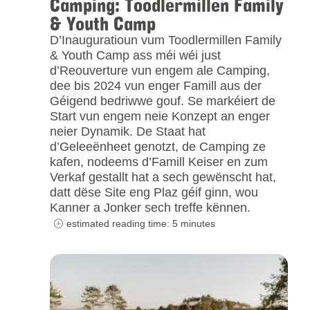
Camping: Toodlermillen Family
& Youth Camp
D’Inauguratioun vum Toodlermillen Family
& Youth Camp ass méi wéi just
d’Reouverture vun engem ale Camping,
dee bis 2024 vun enger Famill aus der
Géigend bedriwwe gouf. Se markéiert de
Start vun engem neie Konzept an enger
neier Dynamik. De Staat hat
d’Geleeënheet genotzt, de Camping ze
kafen, nodeems d’Famill Keiser en zum
Verkaf gestallt hat a sech gewënscht hat,
datt dëse Site eng Plaz géif ginn, wou
Kanner a Jonker sech treffe kënnen.
estimated reading time: 5 minutes