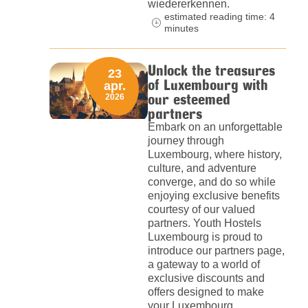
wiedererkennen.
estimated reading time: 4
minutes
Unlock the treasures
23
of Luxembourg with
apr.
our esteemed
2026
partners
Embark on an unforgettable
journey through
Luxembourg, where history,
culture, and adventure
converge, and do so while
enjoying exclusive benefits
courtesy of our valued
partners. Youth Hostels
Luxembourg is proud to
introduce our partners page,
a gateway to a world of
exclusive discounts and
offers designed to make
your Luxembourg