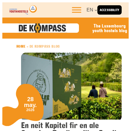
Skip to content
EN
ACCESSIBILITY
The Luxembourg
youth hostels blog
HOME
»
DE KOMPASS BLOG
28
may.
2026
En neit Kapitel fir en ale