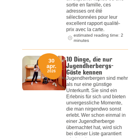
sortie en famille, ces
adresses ont été
sélectionnées pour leur
excellent rapport qualité-
prix avec la carte.
estimated reading time: 2
minutes
10 Dinge, die nur
30
Jugendherbergs-
apr.
Gäste kennen
2026
Jugendherbergen sind mehr
als nur eine günstige
Unterkunft. Sie sind ein
Erlebnis für sich und bieten
unvergessliche Momente,
die man nirgendwo sonst
erlebt. Wer schon einmal in
einer Jugendherberge
übernachtet hat, wird sich
bei dieser Liste garantiert