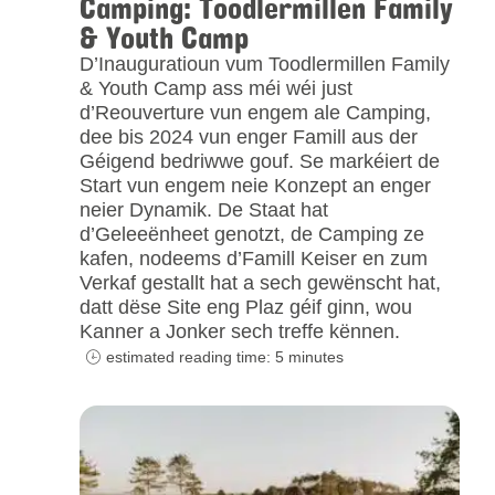
Camping: Toodlermillen Family
& Youth Camp
D’Inauguratioun vum Toodlermillen Family
& Youth Camp ass méi wéi just
d’Reouverture vun engem ale Camping,
dee bis 2024 vun enger Famill aus der
Géigend bedriwwe gouf. Se markéiert de
Start vun engem neie Konzept an enger
neier Dynamik. De Staat hat
d’Geleeënheet genotzt, de Camping ze
kafen, nodeems d’Famill Keiser en zum
Verkaf gestallt hat a sech gewënscht hat,
datt dëse Site eng Plaz géif ginn, wou
Kanner a Jonker sech treffe kënnen.
estimated reading time: 5 minutes