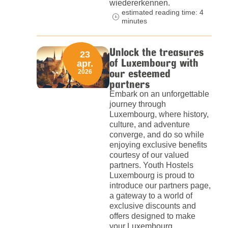
wiedererkennen.
estimated reading time: 4
minutes
Unlock the treasures
23
of Luxembourg with
apr.
our esteemed
2026
partners
Embark on an unforgettable
journey through
Luxembourg, where history,
culture, and adventure
converge, and do so while
enjoying exclusive benefits
courtesy of our valued
partners. Youth Hostels
Luxembourg is proud to
introduce our partners page,
a gateway to a world of
exclusive discounts and
offers designed to make
your Luxembourg