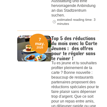
Ausstattung und eine
hervorragende Anbindung
an das Stadtzentrum
suchen.
estimated reading time: 3
minutes
Top 5 des réductions
7
du mois avec la Carte
may.
Jeunes : des offres
2026
pour te régaler sans
te ruiner !
Tu es jeune et tu souhaites
profiter pleinement de ta
carte ? Bonne nouvelle :
beaucoup de restaurants
partenaires proposent des
réductions spéciales pour te
faire plaisir sans dépenser
trop d'argent. Que ce soit
pour un repas entre amis,
un déjeuner rapide ou une