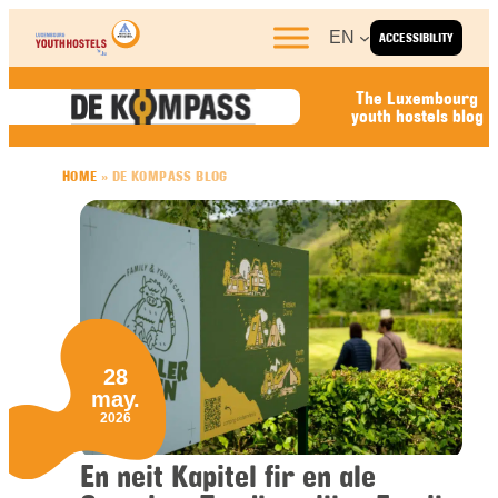
Skip to content
EN
ACCESSIBILITY
The Luxembourg
youth hostels blog
HOME
»
DE KOMPASS BLOG
28
may.
2026
En neit Kapitel fir en ale