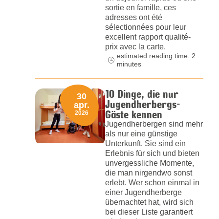
sortie en famille, ces
adresses ont été
sélectionnées pour leur
excellent rapport qualité-
prix avec la carte.
estimated reading time: 2
minutes
10 Dinge, die nur
30
Jugendherbergs-
apr.
Gäste kennen
2026
Jugendherbergen sind mehr
als nur eine günstige
Unterkunft. Sie sind ein
Erlebnis für sich und bieten
unvergessliche Momente,
die man nirgendwo sonst
erlebt. Wer schon einmal in
einer Jugendherberge
übernachtet hat, wird sich
bei dieser Liste garantiert