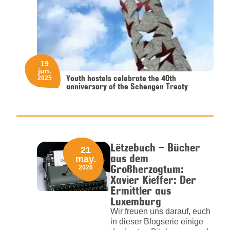
19
jun.
Youth hostels celebrate the 40th
2025
anniversary of the Schengen Treaty
Lëtzebuch – Bücher
21
aus dem
may.
Großherzogtum:
2026
Xavier Kieffer: Der
Ermittler aus
Luxemburg
Wir freuen uns darauf, euch
in dieser Blogserie einige