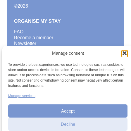
©
2026
ORGANISE MY STAY
FAQ
Become a member
Newsletter
Blog
Manage consent
GOOD TO KNOW
To provide the best experiences, we use technologies such as cookies to
Find a youth hostel
store and/or access device information. Consent to these technologies will
allow us to process data such as browsing behavior or unique IDs on this
Discover activities
site. Not consenting or withdrawing consent may negatively affect certain
School Trips and group excursions
features and functions.
Teambuilding
Youth Hostels Luxembourg NPO
Manage services
is a member of
Accept
Decline