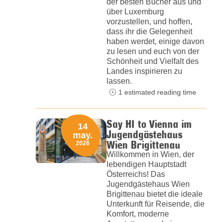
der besten Bücher aus und
über Luxemburg
vorzustellen, und hoffen,
dass ihr die Gelegenheit
haben werdet, einige davon
zu lesen und euch von der
Schönheit und Vielfalt des
Landes inspirieren zu
lassen.
1 estimated reading time
Say HI to Vienna im
14
Jugendgästehaus
may.
Wien Brigittenau
2026
Willkommen in Wien, der
lebendigen Hauptstadt
Österreichs! Das
Jugendgästehaus Wien
Brigittenau bietet die ideale
Unterkunft für Reisende, die
Komfort, moderne