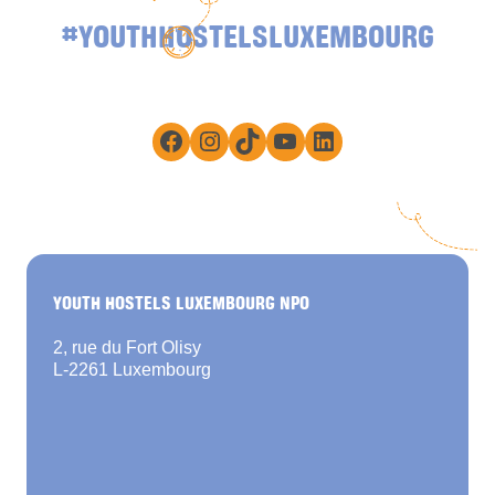
#YOUTHHOSTELSLUXEMBOURG
Facebook
Instagram
TikTok
YouTube
LinkedIn
YOUTH HOSTELS LUXEMBOURG NPO
2, rue du Fort Olisy
L-2261 Luxembourg