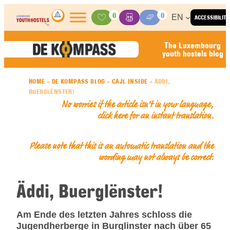
Skip to content
0
0
EN
ACCESSIBILITY
Activities
Basket
Media Center
The Luxembourg
youth hostels blog
HOME
»
DE KOMPASS BLOG
»
CAJL INSIDE
»
ÄDDI,
BUERGLËNSTER!
No worries if the article isn’t in your language,
click here for an
instant translation
.
Please note that this is an automatic translation and the
wording may not always be correct.
Äddi, Buerglënster!
Am Ende des letzten Jahres schloss die
Jugendherberge in Burglinster nach über 65