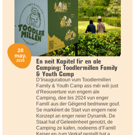
28
may.
En neit Kapitel fir en ale
2026
Camping: Toodlermillen Family
& Youth Camp
D’Inauguratioun vum Toodlermillen
Family & Youth Camp ass méi wéi just
d’Reouverture vun engem ale
Camping, dee bis 2024 vun enger
Famill aus der Géigend bedriwwe gouf.
Se markéiert de Start vun engem neie
Konzept an enger neier Dynamik. De
Staat hat d’Geleeënheet genotzt, de
Camping ze kafen, nodeems d’Famill
Keiser en zum Verkaf gestallt hat a