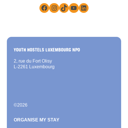
Facebook
Instagram
TikTok
YouTube
LinkedIn
YOUTH HOSTELS LUXEMBOURG NPO
2, rue du Fort Olisy
L-2261 Luxembourg
©
2026
ORGANISE MY STAY