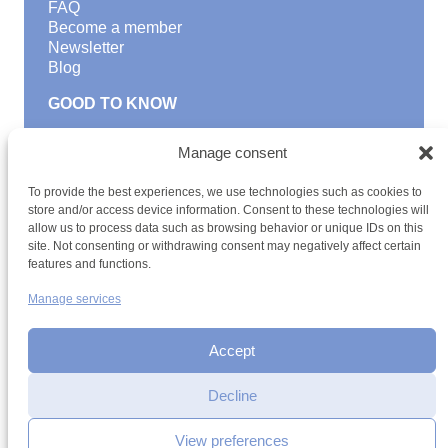
FAQ
Become a member
Newsletter
Blog
GOOD TO KNOW
Find a youth hostel
Manage consent
Discover activities
School Trips and group excursions
To provide the best experiences, we use technologies such as cookies to
Teambuilding
store and/or access device information. Consent to these technologies will
Youth Hostels Luxembourg NPO
allow us to process data such as browsing behavior or unique IDs on this
is a member of
site. Not consenting or withdrawing consent may negatively affect certain
features and functions.
Manage services
Accept
Decline
Terms and conditions
Sitemap
Privacy policy
Cookie policy
Cookie management
Accessibility
View preferences