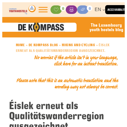
Skip to content
0
0
EN
ACCESSIBILITY
Activities
Basket
Media Center
The Luxembourg
youth hostels blog
HOME
»
DE KOMPASS BLOG
»
HIKING AND CYCLING
»
ÉISLEK
ERNEUT ALS QUALITÄTSWANDERREGION AUSGEZEICHNET.
No worries if the article isn’t in your language,
click here for an
instant translation
.
Please note that this is an automatic translation and the
wording may not always be correct.
Éislek erneut als
Qualitätswanderregion
ausgezeichnet.