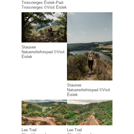
Troisvierges Éislek-Pad-
Troisvierges ©Visit Éislek
Stausee
Natuererliefnispad ©Visit
Éislek
Stausee
Natuererliefnispad ©Visit
Éislek
Lee Trail
Lee Trail