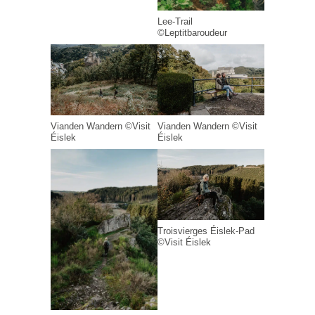
Lee-Trail
©Leptitbaroudeur
Vianden Wandern ©Visit
Vianden Wandern ©Visit
Éislek
Éislek
Troisvierges Éislek-Pad
©Visit Éislek