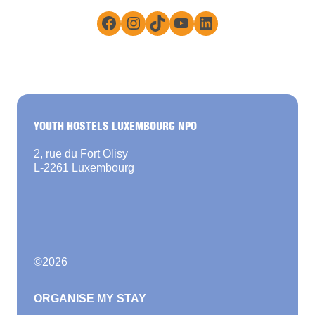
Facebook
Instagram
TikTok
YouTube
LinkedIn
YOUTH HOSTELS LUXEMBOURG NPO
2, rue du Fort Olisy
L-2261 Luxembourg
©
2026
ORGANISE MY STAY