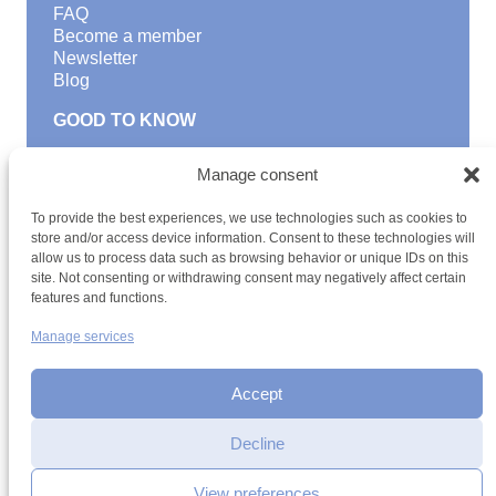
FAQ
Become a member
Newsletter
Blog
GOOD TO KNOW
Find a youth hostel
Manage consent
Discover activities
School Trips and group excursions
To provide the best experiences, we use technologies such as cookies to
Teambuilding
store and/or access device information. Consent to these technologies will
Youth Hostels Luxembourg NPO
allow us to process data such as browsing behavior or unique IDs on this
is a member of
site. Not consenting or withdrawing consent may negatively affect certain
features and functions.
Manage services
Accept
Decline
Terms and conditions
Sitemap
Privacy policy
Cookie policy
Cookie management
Accessibility
View preferences