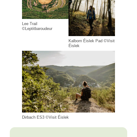
Lee Trail
©Leptitbaroudeur
Kalborn Éislek Pad ©Visit
Éislek
Dirbach ES3 ©Visit Éislek