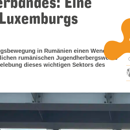
rbandes: Eine
t Luxemburgs
Pu
bergsbewegung in Rumänien einen Wendepunkt
nglichen rumänischen Jugendherbergswerks
mi
Belebung dieses wichtigen Sektors des