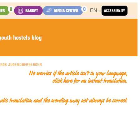
0
0
EN
IES
BASKET
MEDIA CENTER
ACCESSIBILITY
outh hostels blog
URGS JUGENDHERBERGEN
No worries if the article isn’t in your language,
click here for an
instant translation
.
matic translation and the wording may not always be correct.