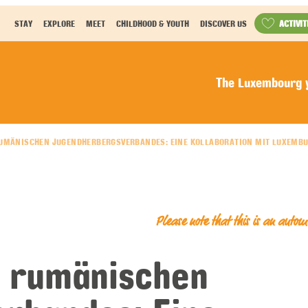
ACTIVIT
STAY
EXPLORE
MEET
CHILDHOOD & YOUTH
DISCOVER US
The Luxembourg y
UMÄNISCHEN JUGENDHERBERGSVERBANDES: EINE KOLLABORATION MIT LUXEMB
Please note that this is an auto
s rumänischen