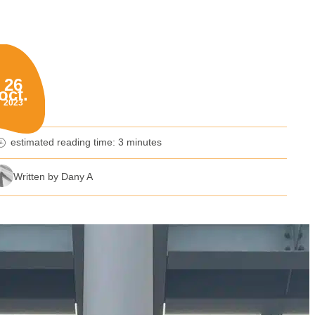
26
oct.
blished on:
2023
estimated reading time: 3 minutes
nutes reading time
Written by Dany A