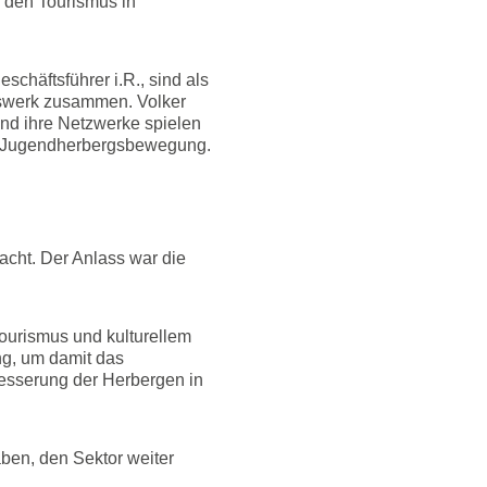
 den Tourismus in
häftsführer i.R., sind als
gswerk zusammen. Volker
und ihre Netzwerke spielen
en Jugendherbergsbewegung.
cht. Der Anlass war die
ourismus und kulturellem
ng, um damit das
besserung der Herbergen in
aben, den Sektor weiter