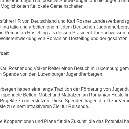
ausforderungen hat positive Auswirkungen auf die Jugend und
Möglichkeiten für lokale Gemeinschaften.
führer i.R von Deutschland und Karl Rosner Landesverbandsgesc
lling tätig und arbeiten eng mit dem Deutschen Jugendherber
von Romanian Hostelling als dessen Präsident. Ihr Fachwissen 
er Weiterentwicklung von Romanian Hostelling und der gesamt
beit
arl Rosner und Volker Reiter einen Besuch in Luxemburg gema
n Spende von den Luxemburger Jugendherbergen.
bergen haben eine lange Tradition der Förderung von Jugendt
n spendete Betten, Möbel und Matratzen an Romanian Hostelli
Projekte zu unterstützen. Diese Spenden tragen direkt zur Ver
e zu einem attraktiveren Ziel für Reisende.
he Kooperationen und Pläne für die Zukunft, die das Potential h