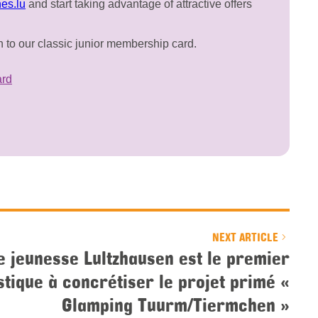
es.lu
and start taking advantage of attractive offers
on to our classic junior membership card.
ard
NEXT ARTICLE
e jeunesse Lultzhausen est le premier
stique à concrétiser le projet primé «
Glamping Tuurm/Tiermchen »