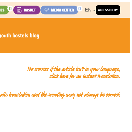
0
0
EN
IES
BASKET
MEDIA CENTER
ACCESSIBILITY
outh hostels blog
No worries if the article isn’t in your language,
click here for an
instant translation
.
matic translation and the wording may not always be correct.