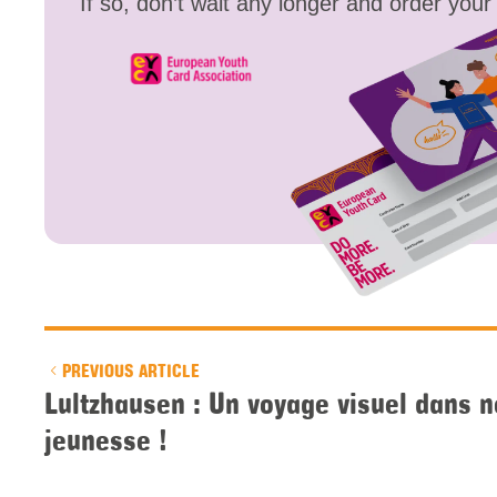
If so, don’t wait any longer and order you
PREVIOUS ARTICLE
Lultzhausen : Un voyage visuel dans 
jeunesse !