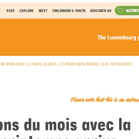
ACTIVIT
STAY
EXPLORE
MEET
CHILDHOOD & YOUTH
DISCOVER US
The Luxembourg y
DU MOIS AVEC LA CARTE JEUNES : LE PRINTEMPS ARRIVE, FAIS-TOI PLAISIR !
Please note that this is an auto
ons du mois avec la