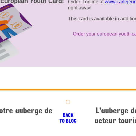
r
European Youth Card!
Order it online at
www.cartejeun
right away!
This card is available in additi
Order your european youth c
notre auberge de
L’auberge d
BACK
acteur touri
TO BLOG