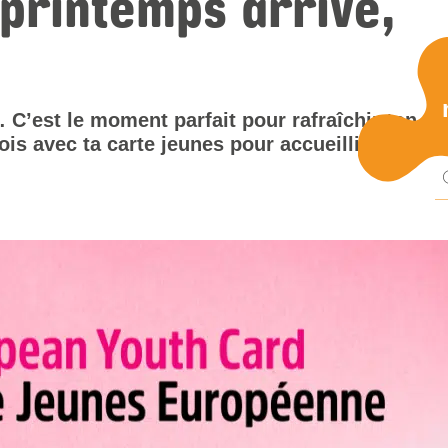
 printemps arrive,
Pu
… C’est le moment parfait pour rafraîchir ton
ois avec ta carte jeunes pour accueillir le
mi