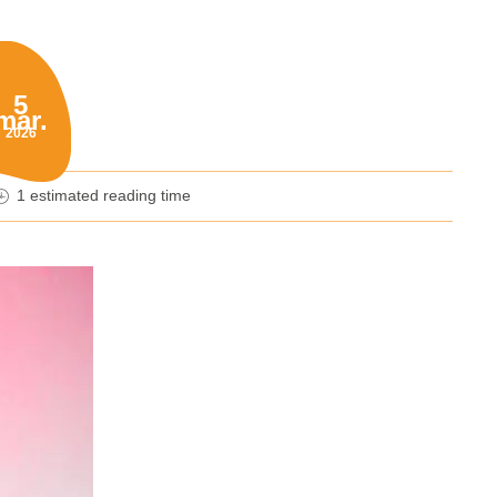
5
mar.
blished on:
2026
1 estimated reading time
nutes reading time