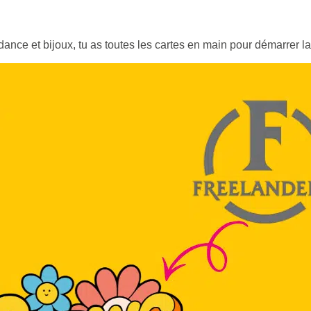
nce et bijoux, tu as toutes les cartes en main pour démarrer la s