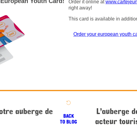
r
European Youth Card!
Order it online at
www.cartejeun
right away!
This card is available in additi
Order your european youth c
notre auberge de
L’auberge d
BACK
acteur touri
TO BLOG