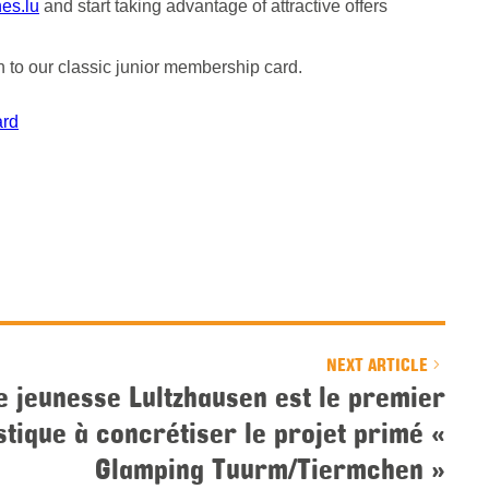
es.lu
and start taking advantage of attractive offers
on to our classic junior membership card.
ard
NEXT ARTICLE
e jeunesse Lultzhausen est le premier
stique à concrétiser le projet primé «
Glamping Tuurm/Tiermchen »