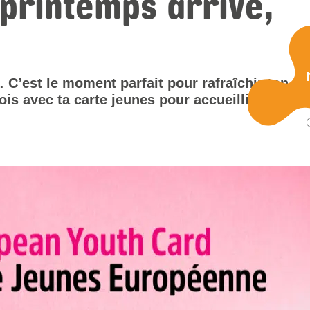
 printemps arrive,
Pu
… C’est le moment parfait pour rafraîchir ton
ois avec ta carte jeunes pour accueillir le
mi