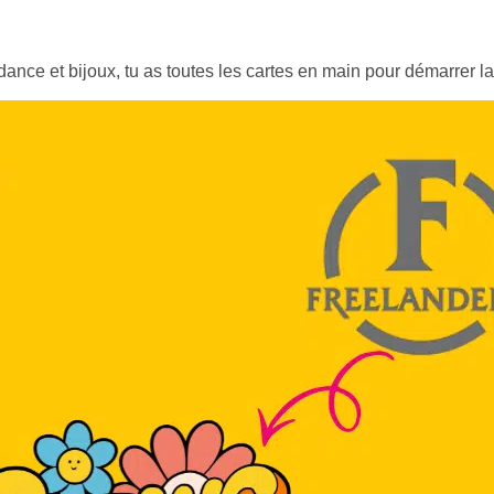
nce et bijoux, tu as toutes les cartes en main pour démarrer la s