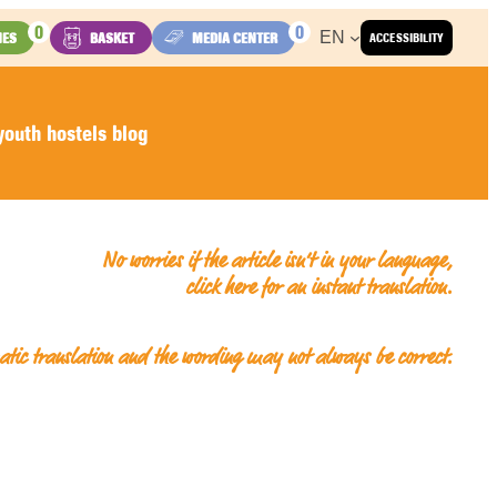
0
0
EN
IES
BASKET
MEDIA CENTER
ACCESSIBILITY
outh hostels blog
No worries if the article isn’t in your language,
click here for an
instant translation
.
matic translation and the wording may not always be correct.