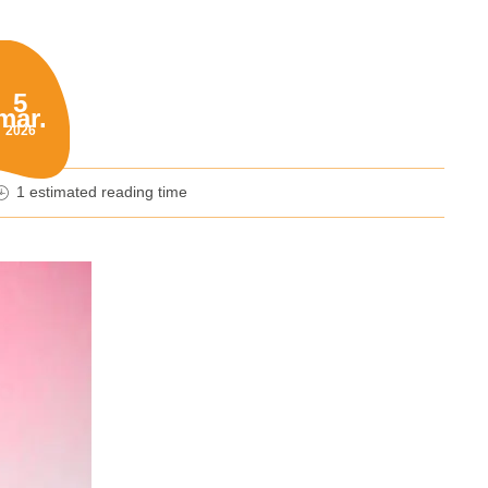
5
mar.
blished on:
2026
1 estimated reading time
nutes reading time