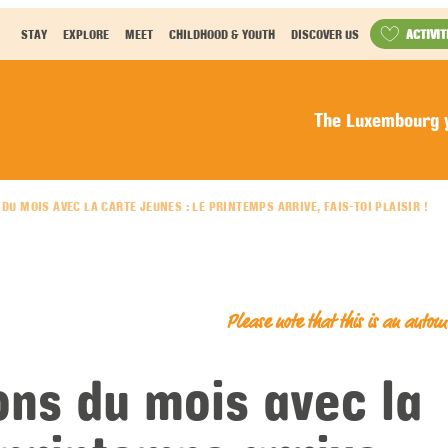
ACTIVIT
STAY
EXPLORE
MEET
CHILDHOOD & YOUTH
DISCOVER US
The Luxembourg y
DU MOIS AVEC LA CARTE JEUNES : LE PRINTEMPS ARRIVE, FAIS-TOI PLAISIR !
Please note that this is an auto
ons du mois avec la