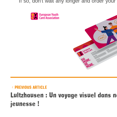
If so, don’t wait any longer and order you
PREVIOUS ARTICLE
Lultzhausen : Un voyage visuel dans 
jeunesse !