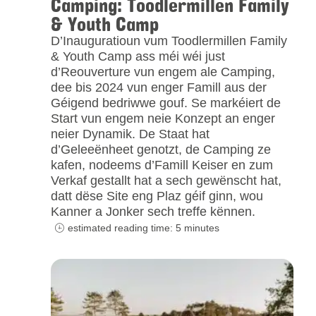
Camping: Toodlermillen Family
& Youth Camp
D’Inauguratioun vum Toodlermillen Family
& Youth Camp ass méi wéi just
d’Reouverture vun engem ale Camping,
dee bis 2024 vun enger Famill aus der
Géigend bedriwwe gouf. Se markéiert de
Start vun engem neie Konzept an enger
neier Dynamik. De Staat hat
d’Geleeënheet genotzt, de Camping ze
kafen, nodeems d’Famill Keiser en zum
Verkaf gestallt hat a sech gewënscht hat,
datt dëse Site eng Plaz géif ginn, wou
Kanner a Jonker sech treffe kënnen.
estimated reading time: 5 minutes