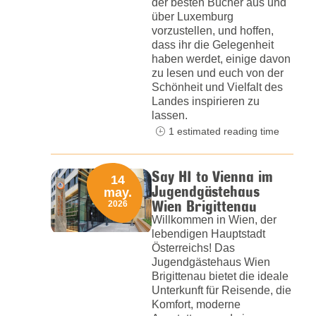
der besten Bücher aus und
über Luxemburg
vorzustellen, und hoffen,
dass ihr die Gelegenheit
haben werdet, einige davon
zu lesen und euch von der
Schönheit und Vielfalt des
Landes inspirieren zu
lassen.
1 estimated reading time
Say HI to Vienna im
14
Jugendgästehaus
may.
Wien Brigittenau
2026
Willkommen in Wien, der
lebendigen Hauptstadt
Österreichs! Das
Jugendgästehaus Wien
Brigittenau bietet die ideale
Unterkunft für Reisende, die
Komfort, moderne