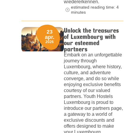
wiedererkennen.
estimated reading time: 4
minutes
Unlock the treasures
23
of Luxembourg with
apr.
our esteemed
2026
partners
Embark on an unforgettable
journey through
Luxembourg, where history,
culture, and adventure
converge, and do so while
enjoying exclusive benefits
courtesy of our valued
partners. Youth Hostels
Luxembourg is proud to
introduce our partners page,
a gateway to a world of
exclusive discounts and
offers designed to make
your Luxembourg