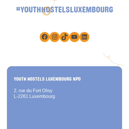
#YOUTHHOSTELSLUXEMBOURG
Facebook
Instagram
TikTok
YouTube
LinkedIn
YOUTH HOSTELS LUXEMBOURG NPO
2, rue du Fort Olisy
L-2261 Luxembourg