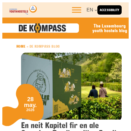
Skip to content
EN
ACCESSIBILITY
The Luxembourg
youth hostels blog
HOME
»
DE KOMPASS BLOG
28
may.
2026
En neit Kapitel fir en ale