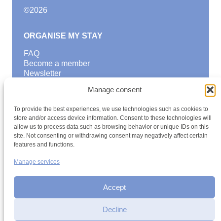
©
2026
ORGANISE MY STAY
FAQ
Become a member
Newsletter
Blog
Manage consent
GOOD TO KNOW
To provide the best experiences, we use technologies such as cookies to
Find a youth hostel
store and/or access device information. Consent to these technologies will
allow us to process data such as browsing behavior or unique IDs on this
Discover activities
site. Not consenting or withdrawing consent may negatively affect certain
School Trips and group excursions
features and functions.
Teambuilding
Youth Hostels Luxembourg NPO
Manage services
is a member of
Accept
Decline