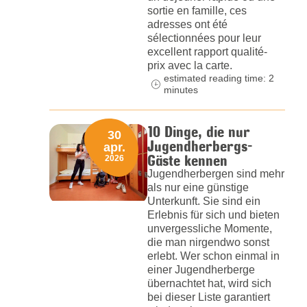
sortie en famille, ces
adresses ont été
sélectionnées pour leur
excellent rapport qualité-
prix avec la carte.
estimated reading time: 2
minutes
10 Dinge, die nur
30
Jugendherbergs-
apr.
Gäste kennen
2026
Jugendherbergen sind mehr
als nur eine günstige
Unterkunft. Sie sind ein
Erlebnis für sich und bieten
unvergessliche Momente,
die man nirgendwo sonst
erlebt. Wer schon einmal in
einer Jugendherberge
übernachtet hat, wird sich
bei dieser Liste garantiert