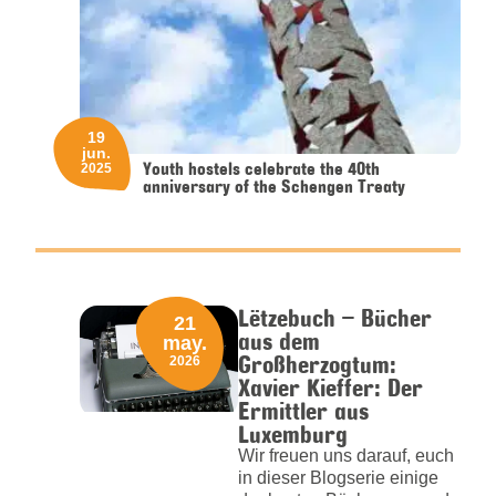
19
jun.
Youth hostels celebrate the 40th
2025
anniversary of the Schengen Treaty
Lëtzebuch – Bücher
21
aus dem
may.
Großherzogtum:
2026
Xavier Kieffer: Der
Ermittler aus
Luxemburg
Wir freuen uns darauf, euch
in dieser Blogserie einige