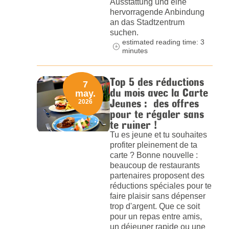
Ausstattung und eine
hervorragende Anbindung
an das Stadtzentrum
suchen.
estimated reading time: 3
minutes
Top 5 des réductions
7
du mois avec la Carte
may.
Jeunes : des offres
2026
pour te régaler sans
te ruiner !
Tu es jeune et tu souhaites
profiter pleinement de ta
carte ? Bonne nouvelle :
beaucoup de restaurants
partenaires proposent des
réductions spéciales pour te
faire plaisir sans dépenser
trop d'argent. Que ce soit
pour un repas entre amis,
un déjeuner rapide ou une