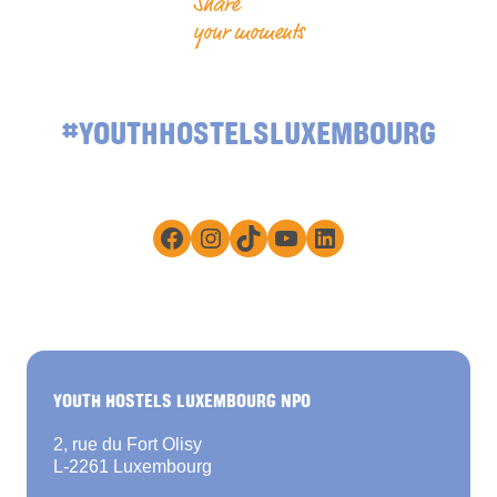
Share
your moments
#YOUTHHOSTELSLUXEMBOURG
Facebook
Instagram
TikTok
YouTube
LinkedIn
YOUTH HOSTELS LUXEMBOURG NPO
2, rue du Fort Olisy
L-2261 Luxembourg