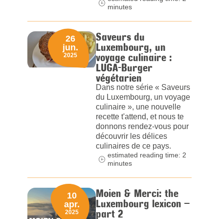
minutes
Saveurs du
26
Luxembourg, un
jun.
voyage culinaire :
2025
LUGA-Burger
végétarien
Dans notre série « Saveurs
du Luxembourg, un voyage
culinaire », une nouvelle
recette t'attend, et nous te
donnons rendez-vous pour
découvrir les délices
culinaires de ce pays.
estimated reading time: 2
minutes
Moien & Merci: the
10
Luxembourg lexicon –
apr.
part 2
2025