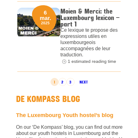
Moien & Merci: the
6
Luxembourg lexicon –
mar.
part 1
2025
Ce lexique te propose des
expressions utiles en
luxembourgeois
accompagnées de leur
traduction.
1 estimated reading time
POSTS PAGINATION
1
2
3
NEXT
DE KOMPASS BLOG
The Luxembourg Youth hostel’s blog
On our ‘De Kompass’ blog, you can find out more
about our youth hostels in Luxembourg and the