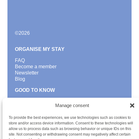
©
2026
ORGANISE MY STAY
FAQ
Become a member
Newsletter
Blog
GOOD TO KNOW
Find a youth hostel
Manage consent
Discover activities
School Trips and group excursions
To provide the best experiences, we use technologies such as cookies to
Teambuilding
store and/or access device information. Consent to these technologies will
Youth Hostels Luxembourg NPO
allow us to process data such as browsing behavior or unique IDs on this
is a member of
site. Not consenting or withdrawing consent may negatively affect certain