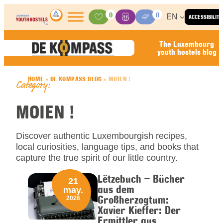
Skip to content
0
0
EN
ACCESSIBILITY
Activities
Basket
Media Center
The Luxembourg
youth hostels blog
HOME
»
DE KOMPASS BLOG
»
MOIEN !
Category:
MOIEN !
Discover authentic Luxembourgish recipes,
local curiosities, language tips, and books that
capture the true spirit of our little country.
Lëtzebuch – Bücher
21
aus dem
may.
Großherzogtum:
2026
Xavier Kieffer: Der
Ermittler aus