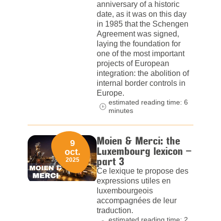
anniversary of a historic
date, as it was on this day
in 1985 that the Schengen
Agreement was signed,
laying the foundation for
one of the most important
projects of European
integration: the abolition of
internal border controls in
Europe.
estimated reading time: 6
minutes
Moien & Merci: the
9
Luxembourg lexicon –
oct.
part 3
2025
Ce lexique te propose des
expressions utiles en
luxembourgeois
accompagnées de leur
traduction.
estimated reading time: 2