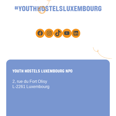
#YOUTHHOSTELSLUXEMBOURG
Facebook
Instagram
TikTok
YouTube
LinkedIn
YOUTH HOSTELS LUXEMBOURG NPO
2, rue du Fort Olisy
L-2261 Luxembourg