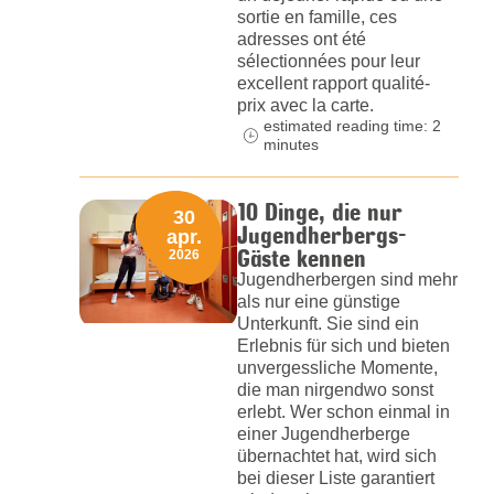
sortie en famille, ces
adresses ont été
sélectionnées pour leur
excellent rapport qualité-
prix avec la carte.
estimated reading time: 2
minutes
10 Dinge, die nur
30
Jugendherbergs-
apr.
Gäste kennen
2026
Jugendherbergen sind mehr
als nur eine günstige
Unterkunft. Sie sind ein
Erlebnis für sich und bieten
unvergessliche Momente,
die man nirgendwo sonst
erlebt. Wer schon einmal in
einer Jugendherberge
übernachtet hat, wird sich
bei dieser Liste garantiert