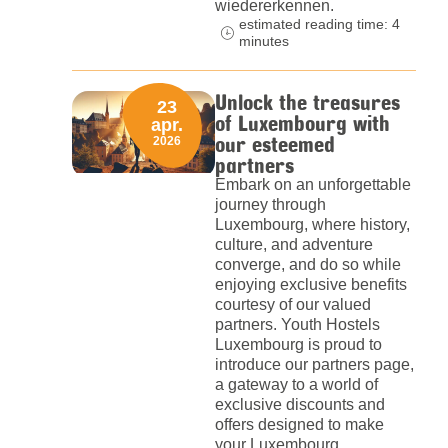
wiedererkennen.
estimated reading time: 4
minutes
Unlock the treasures
23
of Luxembourg with
apr.
our esteemed
2026
partners
Embark on an unforgettable
journey through
Luxembourg, where history,
culture, and adventure
converge, and do so while
enjoying exclusive benefits
courtesy of our valued
partners. Youth Hostels
Luxembourg is proud to
introduce our partners page,
a gateway to a world of
exclusive discounts and
offers designed to make
your Luxembourg