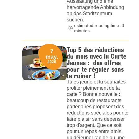
Ausstattung und eine
hervorragende Anbindung
an das Stadtzentrum
suchen.
estimated reading time: 3
minutes
Top 5 des réductions
7
du mois avec la Carte
may.
Jeunes : des offres
2026
pour te régaler sans
te ruiner !
Tu es jeune et tu souhaites
profiter pleinement de ta
carte ? Bonne nouvelle :
beaucoup de restaurants
partenaires proposent des
réductions spéciales pour te
faire plaisir sans dépenser
trop d'argent. Que ce soit
pour un repas entre amis,
un déjeuner rapide ou une