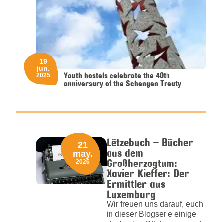
19
jun.
Youth hostels celebrate the 40th
2025
anniversary of the Schengen Treaty
Lëtzebuch – Bücher
21
aus dem
may.
Großherzogtum:
2026
Xavier Kieffer: Der
Ermittler aus
Luxemburg
Wir freuen uns darauf, euch
in dieser Blogserie einige