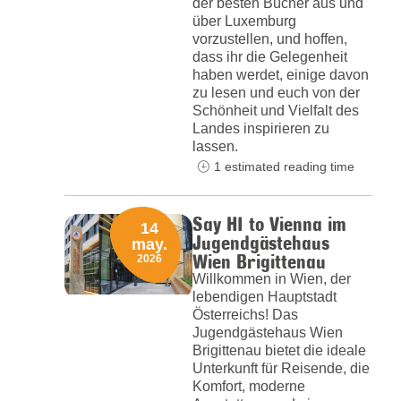
der besten Bücher aus und
über Luxemburg
vorzustellen, und hoffen,
dass ihr die Gelegenheit
haben werdet, einige davon
zu lesen und euch von der
Schönheit und Vielfalt des
Landes inspirieren zu
lassen.
1 estimated reading time
Say HI to Vienna im
14
Jugendgästehaus
may.
Wien Brigittenau
2026
Willkommen in Wien, der
lebendigen Hauptstadt
Österreichs! Das
Jugendgästehaus Wien
Brigittenau bietet die ideale
Unterkunft für Reisende, die
Komfort, moderne