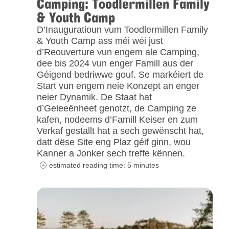
Camping: Toodlermillen Family
& Youth Camp
D’Inauguratioun vum Toodlermillen Family
& Youth Camp ass méi wéi just
d’Reouverture vun engem ale Camping,
dee bis 2024 vun enger Famill aus der
Géigend bedriwwe gouf. Se markéiert de
Start vun engem neie Konzept an enger
neier Dynamik. De Staat hat
d’Geleeënheet genotzt, de Camping ze
kafen, nodeems d’Famill Keiser en zum
Verkaf gestallt hat a sech gewënscht hat,
datt dëse Site eng Plaz géif ginn, wou
Kanner a Jonker sech treffe kënnen.
estimated reading time: 5 minutes