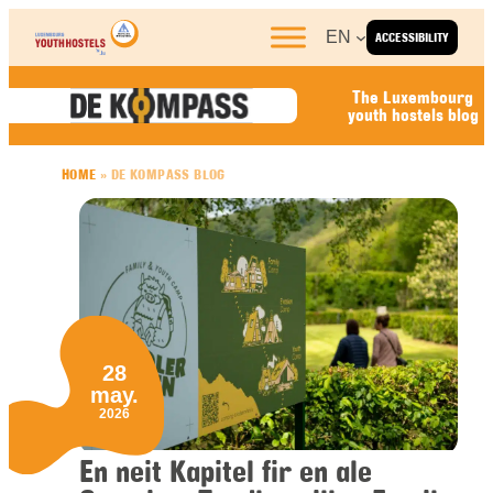
Skip to content
EN
ACCESSIBILITY
The Luxembourg
youth hostels blog
HOME
»
DE KOMPASS BLOG
28
may.
2026
En neit Kapitel fir en ale