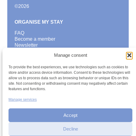
©
2026
ORGANISE MY STAY
FAQ
Become a member
Newsletter
Blog
Manage consent
GOOD TO KNOW
To provide the best experiences, we use technologies such as cookies to
Find a youth hostel
store and/or access device information. Consent to these technologies will
allow us to process data such as browsing behavior or unique IDs on this
Discover activities
site. Not consenting or withdrawing consent may negatively affect certain
School Trips and group excursions
features and functions.
Teambuilding
Youth Hostels Luxembourg NPO
Manage services
is a member of
Accept
Decline