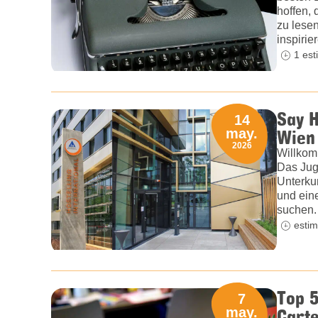
hoffen, 
zu lese
inspirie
1 est
Say H
14
Wien 
may.
2026
Willkom
Das Jug
Unterku
und ein
suchen.
estim
Top 5
7
Carte
may.