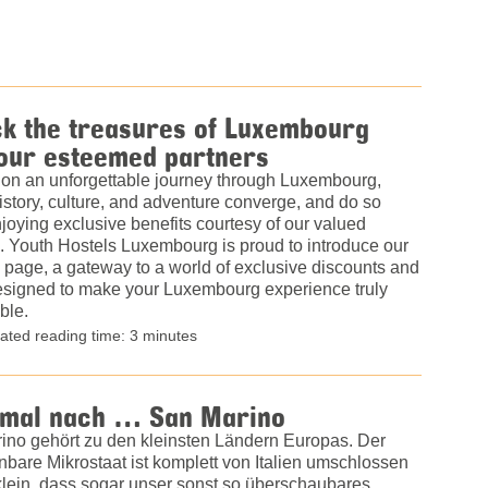
ck the treasures of Luxembourg
 our esteemed partners
on an unforgettable journey through Luxembourg,
story, culture, and adventure converge, and do so
joying exclusive benefits courtesy of our valued
. Youth Hostels Luxembourg is proud to introduce our
 page, a gateway to a world of exclusive discounts and
designed to make your Luxembourg experience truly
ble.
ated reading time: 3 minutes
 mal nach … San Marino
ino gehört zu den kleinsten Ländern Europas. Der
bare Mikrostaat ist komplett von Italien umschlossen
klein, dass sogar unser sonst so überschaubares