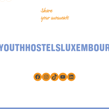
Share
your moments
YOUTHHOSTELSLUXEMBOU
Facebook
Instagram
TikTok
YouTube
LinkedIn