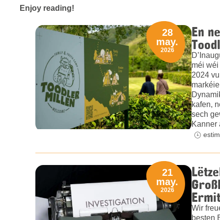
Enjoy reading!
En ne
28
Toodl
may.
2026
D’Inaug
méi wéi
2024 vu
markéie
Dynamik
kafen, n
sech gew
Kanner 
estim
Lëtz
21
Großh
may.
2026
Ermi
Wir freu
besten 