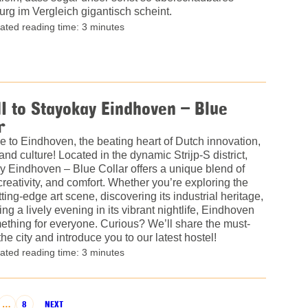
rg im Vergleich gigantisch scheint.
ated reading time: 3 minutes
I to Stayokay Eindhoven – Blue
r
 to Eindhoven, the beating heart of Dutch innovation,
and culture! Located in the dynamic Strijp-S district,
 Eindhoven – Blue Collar offers a unique blend of
 creativity, and comfort. Whether you’re exploring the
utting-edge art scene, discovering its industrial heritage,
ing a lively evening in its vibrant nightlife, Eindhoven
thing for everyone. Curious? We’ll share the must-
the city and introduce you to our latest hostel!
ated reading time: 3 minutes
…
8
NEXT