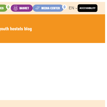
0
0
EN
IES
BASKET
MEDIA CENTER
ACCESSIBILITY
outh hostels blog