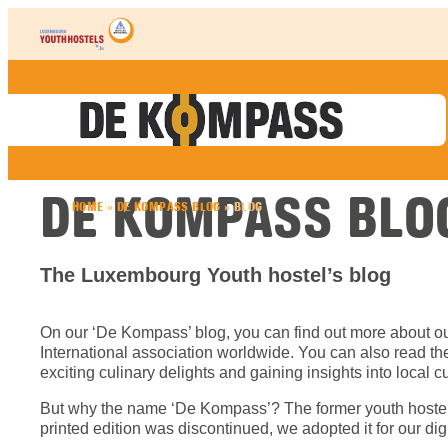
Skip to content
DE KOMPASS BLO
HOME
»
DE KOMPASS BLOG
»
BLOG
The Luxembourg Youth hostel’s blog
On our ‘De Kompass’ blog, you can find out more about o
International association worldwide. You can also read the 
exciting culinary delights and gaining insights into local 
But why the name ‘De Kompass’? The former youth host
printed edition was discontinued, we adopted it for our di