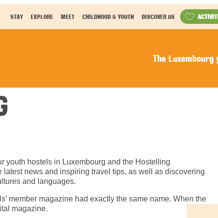
ACTIVIT
STAY
EXPLORE
MEET
CHILDHOOD & YOUTH
DISCOVER US
The Luxembourg y
G
ur youth hostels in Luxembourg and the Hostelling
latest news and inspiring travel tips, as well as discovering
cultures and languages.
els’ member magazine had exactly the same name. When the
gital magazine.