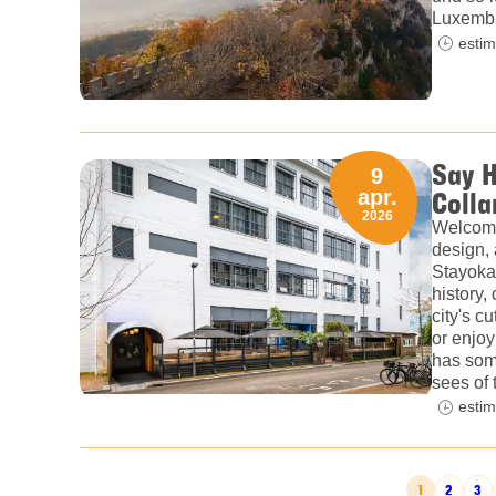
Luxembu
estim
Say H
9
Colla
apr.
2026
Welcome
design, 
Stayokay
history,
city's c
or enjoy
has some
sees of 
estim
POSTS PAGINATION
1
2
3