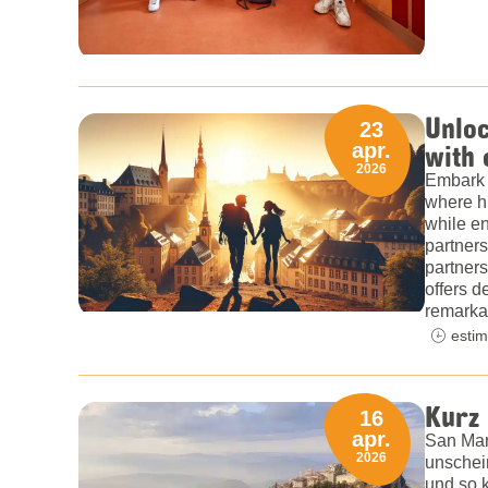
Unlo
23
with
apr.
2026
Embark 
where hi
while en
partners
partners
offers 
remarka
estim
Kurz
16
apr.
San Mar
2026
unschein
und so 