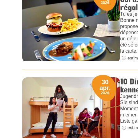
2026
régal
Tu es je
Bonne n
proposen
dépenser
un déjeu
été séle
la carte.
estim
10 Di
30
kenn
apr.
2026
Jugendh
Sie sind
Momente
in einer
Liste ga
estim