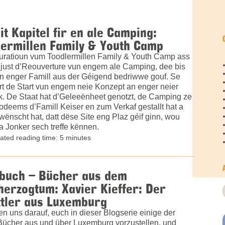
it Kapitel fir en ale Camping:
ermillen Family & Youth Camp
uratioun vum Toodlermillen Family & Youth Camp ass
 just d’Reouverture vun engem ale Camping, dee bis
n enger Famill aus der Géigend bedriwwe gouf. Se
rt de Start vun engem neie Konzept an enger neier
. De Staat hat d’Geleeënheet genotzt, de Camping ze
odeems d’Famill Keiser en zum Verkaf gestallt hat a
ënscht hat, datt dëse Site eng Plaz géif ginn, wou
a Jonker sech treffe kënnen.
ated reading time: 5 minutes
ebuch – Bücher aus dem
erzogtum: Xavier Kieffer: Der
ttler aus Luxemburg
en uns darauf, euch in dieser Blogserie einige der
Bücher aus und über Luxemburg vorzustellen, und