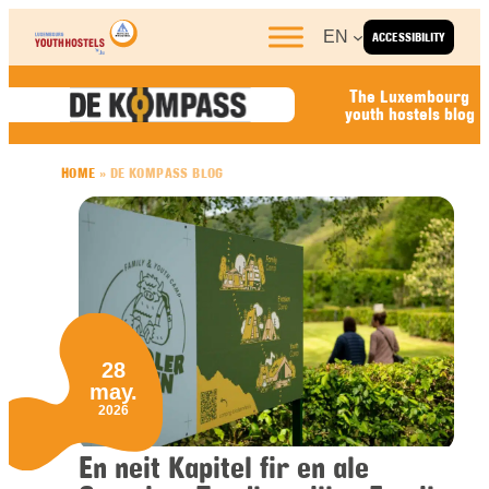
Skip to content
EN
ACCESSIBILITY
The Luxembourg
youth hostels blog
HOME
»
DE KOMPASS BLOG
28
may.
2026
En neit Kapitel fir en ale