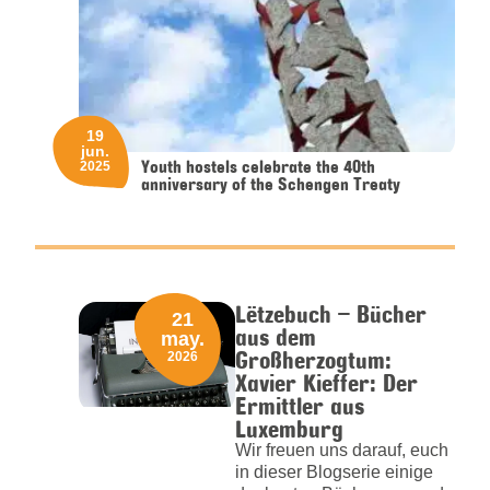
19
jun.
Youth hostels celebrate the 40th
2025
anniversary of the Schengen Treaty
Lëtzebuch – Bücher
21
aus dem
may.
Großherzogtum:
2026
Xavier Kieffer: Der
Ermittler aus
Luxemburg
Wir freuen uns darauf, euch
in dieser Blogserie einige