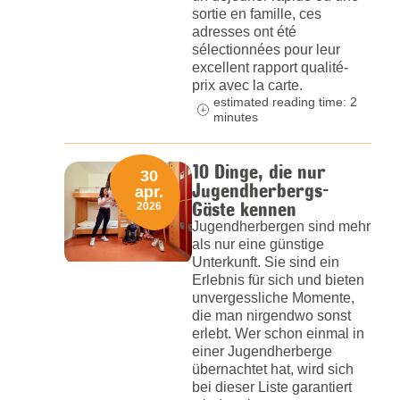
sortie en famille, ces
adresses ont été
sélectionnées pour leur
excellent rapport qualité-
prix avec la carte.
estimated reading time: 2
minutes
10 Dinge, die nur
30
Jugendherbergs-
apr.
Gäste kennen
2026
Jugendherbergen sind mehr
als nur eine günstige
Unterkunft. Sie sind ein
Erlebnis für sich und bieten
unvergessliche Momente,
die man nirgendwo sonst
erlebt. Wer schon einmal in
einer Jugendherberge
übernachtet hat, wird sich
bei dieser Liste garantiert