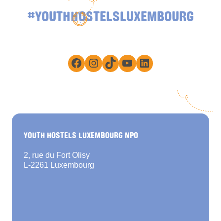
#YOUTHHOSTELSLUXEMBOURG
Facebook
Instagram
TikTok
YouTube
LinkedIn
YOUTH HOSTELS LUXEMBOURG NPO
2, rue du Fort Olisy
L-2261 Luxembourg