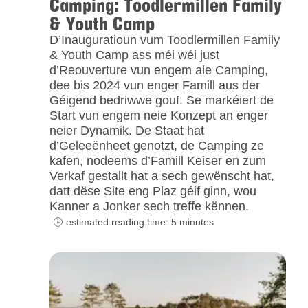
Camping: Toodlermillen Family
& Youth Camp
D’Inauguratioun vum Toodlermillen Family
& Youth Camp ass méi wéi just
d’Reouverture vun engem ale Camping,
dee bis 2024 vun enger Famill aus der
Géigend bedriwwe gouf. Se markéiert de
Start vun engem neie Konzept an enger
neier Dynamik. De Staat hat
d’Geleeënheet genotzt, de Camping ze
kafen, nodeems d’Famill Keiser en zum
Verkaf gestallt hat a sech gewënscht hat,
datt dëse Site eng Plaz géif ginn, wou
Kanner a Jonker sech treffe kënnen.
estimated reading time: 5 minutes