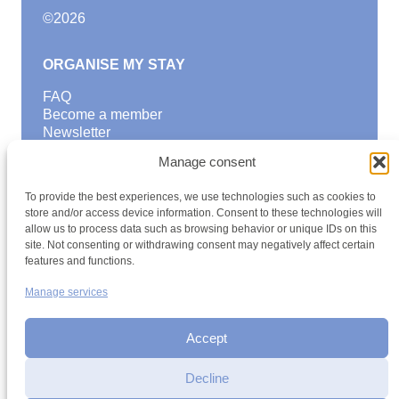
©
2026
ORGANISE MY STAY
FAQ
Become a member
Newsletter
Blog
Manage consent
GOOD TO KNOW
To provide the best experiences, we use technologies such as cookies to
Find a youth hostel
store and/or access device information. Consent to these technologies will
allow us to process data such as browsing behavior or unique IDs on this
Discover activities
site. Not consenting or withdrawing consent may negatively affect certain
School Trips and group excursions
features and functions.
Teambuilding
Youth Hostels Luxembourg NPO
Manage services
is a member of
Accept
Decline