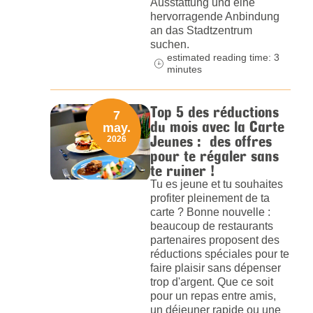
Ausstattung und eine
hervorragende Anbindung
an das Stadtzentrum
suchen.
estimated reading time: 3
minutes
Top 5 des réductions
7
du mois avec la Carte
may.
Jeunes : des offres
2026
pour te régaler sans
te ruiner !
Tu es jeune et tu souhaites
profiter pleinement de ta
carte ? Bonne nouvelle :
beaucoup de restaurants
partenaires proposent des
réductions spéciales pour te
faire plaisir sans dépenser
trop d'argent. Que ce soit
pour un repas entre amis,
un déjeuner rapide ou une