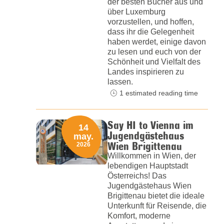
der besten Bücher aus und
über Luxemburg
vorzustellen, und hoffen,
dass ihr die Gelegenheit
haben werdet, einige davon
zu lesen und euch von der
Schönheit und Vielfalt des
Landes inspirieren zu
lassen.
1 estimated reading time
Say HI to Vienna im
14
Jugendgästehaus
may.
Wien Brigittenau
2026
Willkommen in Wien, der
lebendigen Hauptstadt
Österreichs! Das
Jugendgästehaus Wien
Brigittenau bietet die ideale
Unterkunft für Reisende, die
Komfort, moderne