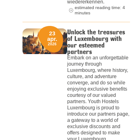
wiedererkennen.
estimated reading time: 4
minutes
Unlock the treasures
23
of Luxembourg with
apr.
our esteemed
2026
partners
Embark on an unforgettable
journey through
Luxembourg, where history,
culture, and adventure
converge, and do so while
enjoying exclusive benefits
courtesy of our valued
partners. Youth Hostels
Luxembourg is proud to
introduce our partners page,
a gateway to a world of
exclusive discounts and
offers designed to make
your Luxembourg