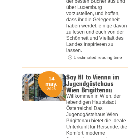
der besten Bücher aus und
über Luxemburg
vorzustellen, und hoffen,
dass ihr die Gelegenheit
haben werdet, einige davon
zu lesen und euch von der
Schönheit und Vielfalt des
Landes inspirieren zu
lassen.
1 estimated reading time
Say HI to Vienna im
14
Jugendgästehaus
may.
Wien Brigittenau
2026
Willkommen in Wien, der
lebendigen Hauptstadt
Österreichs! Das
Jugendgästehaus Wien
Brigittenau bietet die ideale
Unterkunft für Reisende, die
Komfort, moderne