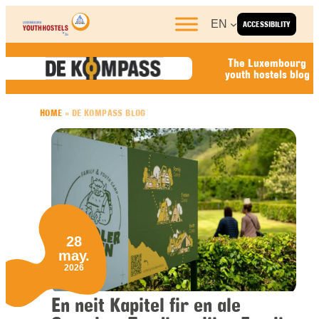
Skip to content
EN
ACCESSIBILITY
The Luxembourg
youth hostels blog
HOME
»
DE KOMPASS BLOG
28
may.
2026
En neit Kapitel fir en ale