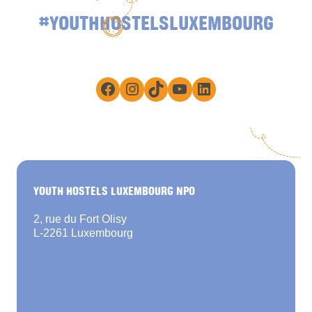
#YOUTHHOSTELSLUXEMBOURG
Facebook
Instagram
TikTok
YouTube
LinkedIn
YOUTH HOSTELS LUXEMBOURG NPO
2, rue du Fort Olisy
L-2261 Luxembourg