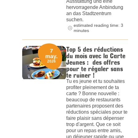
Ausstattung und eine
hervorragende Anbindung
an das Stadtzentrum
suchen.
estimated reading time: 3
minutes
Top 5 des réductions
7
du mois avec la Carte
may.
Jeunes : des offres
2026
pour te régaler sans
te ruiner !
Tu es jeune et tu souhaites
profiter pleinement de ta
carte ? Bonne nouvelle :
beaucoup de restaurants
partenaires proposent des
réductions spéciales pour te
faire plaisir sans dépenser
trop d'argent. Que ce soit
pour un repas entre amis,
un déjeuner rapide ou une