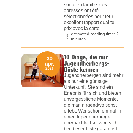
sortie en famille, ces
adresses ont été
sélectionnées pour leur
excellent rapport qualité-
prix avec la carte.
estimated reading time: 2
minutes
10 Dinge, die nur
30
Jugendherbergs-
apr.
Gäste kennen
2026
Jugendherbergen sind mehr
als nur eine günstige
Unterkunft. Sie sind ein
Erlebnis für sich und bieten
unvergessliche Momente,
die man nirgendwo sonst
erlebt. Wer schon einmal in
einer Jugendherberge
übernachtet hat, wird sich
bei dieser Liste garantiert