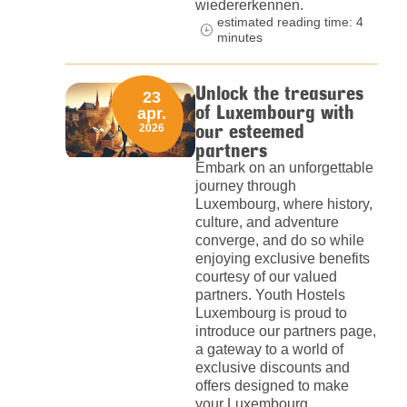
wiedererkennen.
estimated reading time: 4
minutes
Unlock the treasures
23
of Luxembourg with
apr.
our esteemed
2026
partners
Embark on an unforgettable
journey through
Luxembourg, where history,
culture, and adventure
converge, and do so while
enjoying exclusive benefits
courtesy of our valued
partners. Youth Hostels
Luxembourg is proud to
introduce our partners page,
a gateway to a world of
exclusive discounts and
offers designed to make
your Luxembourg