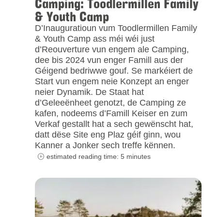
Camping: Toodlermillen Family
& Youth Camp
D’Inauguratioun vum Toodlermillen Family
& Youth Camp ass méi wéi just
d’Reouverture vun engem ale Camping,
dee bis 2024 vun enger Famill aus der
Géigend bedriwwe gouf. Se markéiert de
Start vun engem neie Konzept an enger
neier Dynamik. De Staat hat
d’Geleeënheet genotzt, de Camping ze
kafen, nodeems d’Famill Keiser en zum
Verkaf gestallt hat a sech gewënscht hat,
datt dëse Site eng Plaz géif ginn, wou
Kanner a Jonker sech treffe kënnen.
estimated reading time: 5 minutes