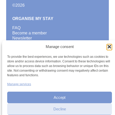
©
2026
ORGANISE MY STAY
FAQ
Become a member
Newsletter
Blog
Manage consent
GOOD TO KNOW
To provide the best experiences, we use technologies such as cookies to
Find a youth hostel
store and/or access device information. Consent to these technologies will
allow us to process data such as browsing behavior or unique IDs on this
Discover activities
site. Not consenting or withdrawing consent may negatively affect certain
School Trips and group excursions
features and functions.
Teambuilding
Youth Hostels Luxembourg NPO
Manage services
is a member of
Accept
Decline