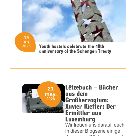
19
jun.
Youth hostels celebrate the 40th
2025
anniversary of the Schengen Treaty
Lëtzebuch – Bücher
21
aus dem
may.
Großherzogtum:
2026
Xavier Kieffer: Der
Ermittler aus
Luxemburg
Wir freuen uns darauf, euch
in dieser Blogserie einige