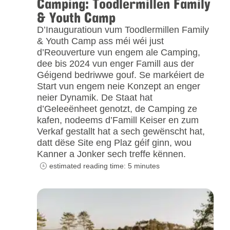
Camping: Toodlermillen Family
& Youth Camp
D’Inauguratioun vum Toodlermillen Family
& Youth Camp ass méi wéi just
d’Reouverture vun engem ale Camping,
dee bis 2024 vun enger Famill aus der
Géigend bedriwwe gouf. Se markéiert de
Start vun engem neie Konzept an enger
neier Dynamik. De Staat hat
d’Geleeënheet genotzt, de Camping ze
kafen, nodeems d’Famill Keiser en zum
Verkaf gestallt hat a sech gewënscht hat,
datt dëse Site eng Plaz géif ginn, wou
Kanner a Jonker sech treffe kënnen.
estimated reading time: 5 minutes