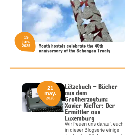
19
jun.
Youth hostels celebrate the 40th
2025
anniversary of the Schengen Treaty
Lëtzebuch – Bücher
21
aus dem
may.
Großherzogtum:
2026
Xavier Kieffer: Der
Ermittler aus
Luxemburg
Wir freuen uns darauf, euch
in dieser Blogserie einige