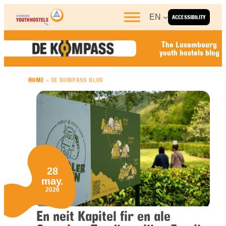
Skip to content
EN
ACCESSIBILITY
The Luxembourg
youth hostels blog
HOME
»
DE KOMPASS BLOG
28
may.
2026
En neit Kapitel fir en ale