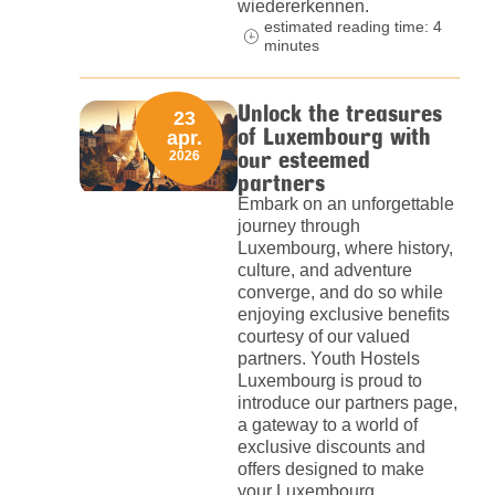
wiedererkennen.
estimated reading time: 4
minutes
Unlock the treasures
23
of Luxembourg with
apr.
our esteemed
2026
partners
Embark on an unforgettable
journey through
Luxembourg, where history,
culture, and adventure
converge, and do so while
enjoying exclusive benefits
courtesy of our valued
partners. Youth Hostels
Luxembourg is proud to
introduce our partners page,
a gateway to a world of
exclusive discounts and
offers designed to make
your Luxembourg