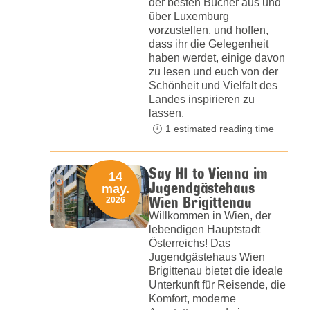
der besten Bücher aus und
über Luxemburg
vorzustellen, und hoffen,
dass ihr die Gelegenheit
haben werdet, einige davon
zu lesen und euch von der
Schönheit und Vielfalt des
Landes inspirieren zu
lassen.
1 estimated reading time
Say HI to Vienna im
14
Jugendgästehaus
may.
Wien Brigittenau
2026
Willkommen in Wien, der
lebendigen Hauptstadt
Österreichs! Das
Jugendgästehaus Wien
Brigittenau bietet die ideale
Unterkunft für Reisende, die
Komfort, moderne