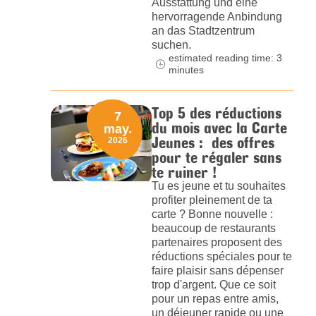
Ausstattung und eine
hervorragende Anbindung
an das Stadtzentrum
suchen.
estimated reading time: 3
minutes
Top 5 des réductions
7
du mois avec la Carte
may.
Jeunes : des offres
2026
pour te régaler sans
te ruiner !
Tu es jeune et tu souhaites
profiter pleinement de ta
carte ? Bonne nouvelle :
beaucoup de restaurants
partenaires proposent des
réductions spéciales pour te
faire plaisir sans dépenser
trop d'argent. Que ce soit
pour un repas entre amis,
un déjeuner rapide ou une