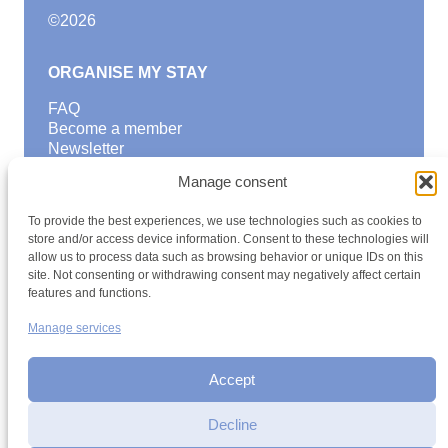
©
2026
ORGANISE MY STAY
FAQ
Become a member
Newsletter
Blog
Manage consent
GOOD TO KNOW
To provide the best experiences, we use technologies such as cookies to
Find a youth hostel
store and/or access device information. Consent to these technologies will
allow us to process data such as browsing behavior or unique IDs on this
Discover activities
site. Not consenting or withdrawing consent may negatively affect certain
School Trips and group excursions
features and functions.
Teambuilding
Youth Hostels Luxembourg NPO
Manage services
is a member of
Accept
Decline