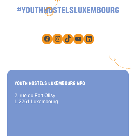
#YOUTHHOSTELSLUXEMBOURG
Facebook
Instagram
TikTok
YouTube
LinkedIn
YOUTH HOSTELS LUXEMBOURG NPO
2, rue du Fort Olisy
L-2261 Luxembourg