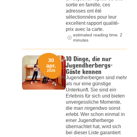
sortie en famille, ces
adresses ont été
sélectionnées pour leur
excellent rapport qualité-
prix avec la carte.
estimated reading time: 2
minutes
10 Dinge, die nur
30
Jugendherbergs-
apr.
Gäste kennen
2026
Jugendherbergen sind mehr
als nur eine günstige
Unterkunft. Sie sind ein
Erlebnis für sich und bieten
unvergessliche Momente,
die man nirgendwo sonst
erlebt. Wer schon einmal in
einer Jugendherberge
übernachtet hat, wird sich
bei dieser Liste garantiert