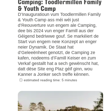
Camping: Toodlermillen Family
& Youth Camp
D’Inauguratioun vum Toodlermillen Family
& Youth Camp ass méi wéi just
d’Reouverture vun engem ale Camping,
dee bis 2024 vun enger Famill aus der
Géigend bedriwwe gouf. Se markéiert de
Start vun engem neie Konzept an enger
neier Dynamik. De Staat hat
d’Geleeënheet genotzt, de Camping ze
kafen, nodeems d’Famill Keiser en zum
Verkaf gestallt hat a sech gewënscht hat,
datt dëse Site eng Plaz géif ginn, wou
Kanner a Jonker sech treffe kënnen.
estimated reading time: 5 minutes