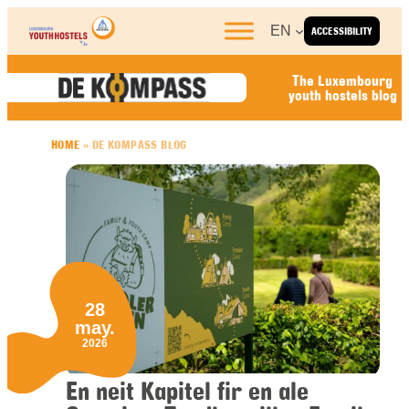
Skip to content
EN
ACCESSIBILITY
The Luxembourg
youth hostels blog
HOME
»
DE KOMPASS BLOG
28
may.
2026
En neit Kapitel fir en ale