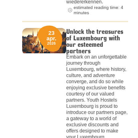
wiedererkennen.
estimated reading time: 4
minutes
Unlock the treasures
23
of Luxembourg with
apr.
our esteemed
2026
partners
Embark on an unforgettable
journey through
Luxembourg, where history,
culture, and adventure
converge, and do so while
enjoying exclusive benefits
courtesy of our valued
partners. Youth Hostels
Luxembourg is proud to
introduce our partners page,
a gateway to a world of
exclusive discounts and
offers designed to make
your Luxembourg