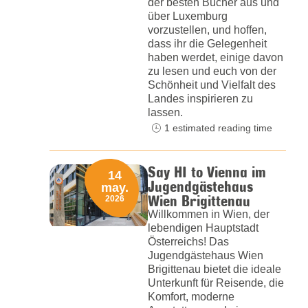
der besten Bücher aus und
über Luxemburg
vorzustellen, und hoffen,
dass ihr die Gelegenheit
haben werdet, einige davon
zu lesen und euch von der
Schönheit und Vielfalt des
Landes inspirieren zu
lassen.
1 estimated reading time
Say HI to Vienna im
14
Jugendgästehaus
may.
Wien Brigittenau
2026
Willkommen in Wien, der
lebendigen Hauptstadt
Österreichs! Das
Jugendgästehaus Wien
Brigittenau bietet die ideale
Unterkunft für Reisende, die
Komfort, moderne