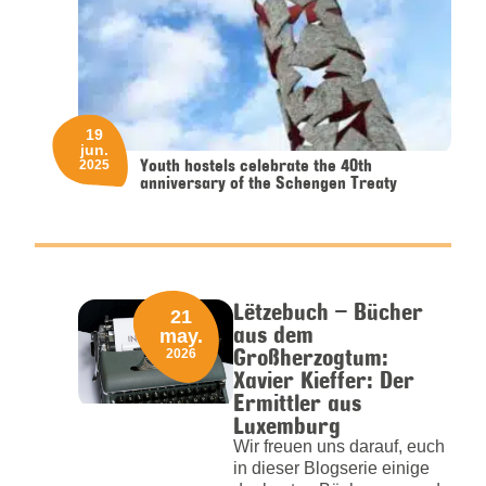
19
jun.
Youth hostels celebrate the 40th
2025
anniversary of the Schengen Treaty
Lëtzebuch – Bücher
21
aus dem
may.
Großherzogtum:
2026
Xavier Kieffer: Der
Ermittler aus
Luxemburg
Wir freuen uns darauf, euch
in dieser Blogserie einige