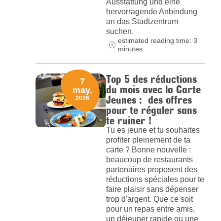
Ausstattung und eine
hervorragende Anbindung
an das Stadtzentrum
suchen.
estimated reading time: 3
minutes
Top 5 des réductions
7
du mois avec la Carte
may.
Jeunes : des offres
2026
pour te régaler sans
te ruiner !
Tu es jeune et tu souhaites
profiter pleinement de ta
carte ? Bonne nouvelle :
beaucoup de restaurants
partenaires proposent des
réductions spéciales pour te
faire plaisir sans dépenser
trop d'argent. Que ce soit
pour un repas entre amis,
un déjeuner rapide ou une