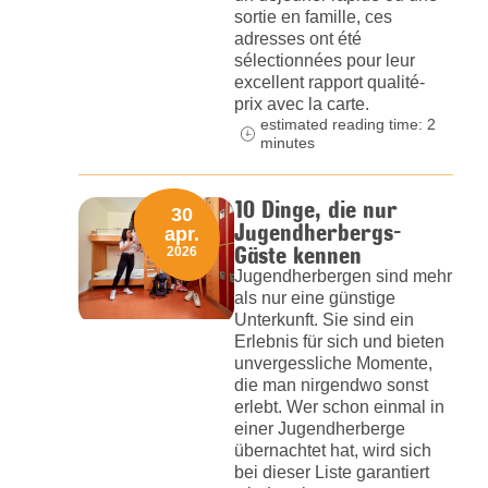
sortie en famille, ces
adresses ont été
sélectionnées pour leur
excellent rapport qualité-
prix avec la carte.
estimated reading time: 2
minutes
10 Dinge, die nur
30
Jugendherbergs-
apr.
Gäste kennen
2026
Jugendherbergen sind mehr
als nur eine günstige
Unterkunft. Sie sind ein
Erlebnis für sich und bieten
unvergessliche Momente,
die man nirgendwo sonst
erlebt. Wer schon einmal in
einer Jugendherberge
übernachtet hat, wird sich
bei dieser Liste garantiert