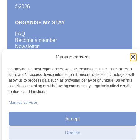
©
2026
ORGANISE MY STAY
FAQ
Become a member
Newsletter
Blog
Manage consent
GOOD TO KNOW
To provide the best experiences, we use technologies such as cookies to
Find a youth hostel
store and/or access device information. Consent to these technologies will
allow us to process data such as browsing behavior or unique IDs on this
Discover activities
site. Not consenting or withdrawing consent may negatively affect certain
School Trips and group excursions
features and functions.
Teambuilding
Youth Hostels Luxembourg NPO
Manage services
is a member of
Accept
Decline