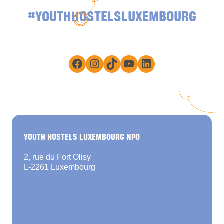
#YOUTHHOSTELSLUXEMBOURG
Facebook
Instagram
TikTok
YouTube
LinkedIn
YOUTH HOSTELS LUXEMBOURG NPO
2, rue du Fort Olisy
L-2261 Luxembourg